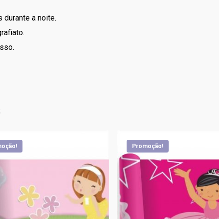
 durante a noite.
rafiato.
sso.
s
oção!
Promoção!