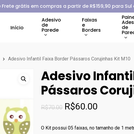
 Frete grátis em compras a partir de R$159,90 para Sul
Paine
Adesivo
Faixas
Ades
de
e
de
Início
Parede
Borders
Pare
Adesivo Infantil Faixa Border Pássaros Corujinhas Kit M10
Adesivo Infanti
Pássaros Coruj
O
O
R$
60.00
R$
70.00
preço
preço
original
atual
O Kit possui 05 faixas, no tamanho de 1 metr
era:
é: