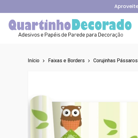
Skip
Aproveite
to
main
content
Aperte Enter para pesquisar ou ESC para fechar
Início
Faixas e Borders
Corujinhas Pássaros