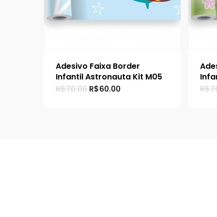
Adesivo Faixa Border
Ade
Blog
Carrinho
Infantil Astronauta Kit M05
Infa
O
O
R$
70.00
R$
60.00
R$
7
preço
preço
original
atual
era:
é:
R$70.00.
R$60.00.