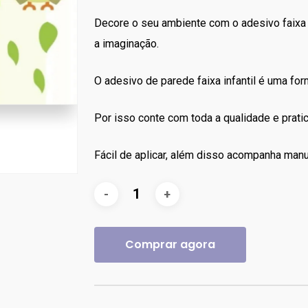
R$70.00.
R$60.00.
Decore o seu ambiente com o adesivo faixa 
a imaginação.
O adesivo de parede faixa infantil é uma forma
Por isso conte com toda a qualidade e prat
Fácil de aplicar, além disso acompanha manu
Comprar agora