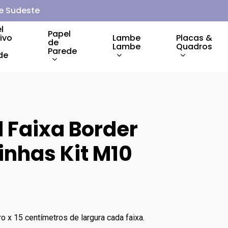
 e Sudeste
l
Papel
ivo
Lambe
Placas &
de
Lambe
Quadros
Parede
de
l Faixa Border
inhas Kit M10
o x 15 centímetros de largura cada faixa.