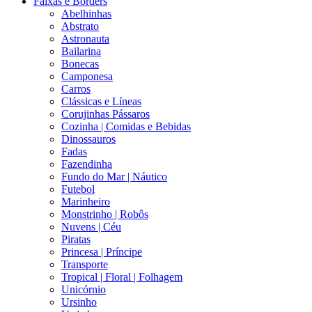
Faixas e Borders
Abelhinhas
Abstrato
Astronauta
Bailarina
Bonecas
Camponesa
Carros
Clássicas e Líneas
Corujinhas Pássaros
Cozinha | Comidas e Bebidas
Dinossauros
Fadas
Fazendinha
Fundo do Mar | Náutico
Futebol
Marinheiro
Monstrinho | Robôs
Nuvens | Céu
Piratas
Princesa | Príncipe
Transporte
Tropical | Floral | Folhagem
Unicórnio
Ursinho