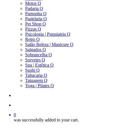
Motos Q
Padaria Q
Pamonha Q
Pastelaria Q
Pet Shop Q
Pizzas Q
Psicologia | Psiquiatria Q
Retro Q
Salão Beleza | Manicure Q
Salgados Q
Sobrancelha Q
Sorvetes Q
Spa | Estética Q
Sushi Q
Tabacaria Q
Tatuagem Q
Yoga | Pilates Q
search
account
0
was successfully added to your cart.