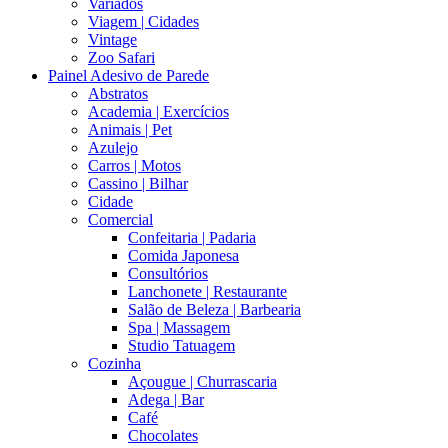
Variados
Viagem | Cidades
Vintage
Zoo Safari
Painel Adesivo de Parede
Abstratos
Academia | Exercícios
Animais | Pet
Azulejo
Carros | Motos
Cassino | Bilhar
Cidade
Comercial
Confeitaria | Padaria
Comida Japonesa
Consultórios
Lanchonete | Restaurante
Salão de Beleza | Barbearia
Spa | Massagem
Studio Tatuagem
Cozinha
Açougue | Churrascaria
Adega | Bar
Café
Chocolates