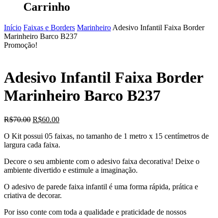
Carrinho
Início
Faixas e Borders
Marinheiro
Adesivo Infantil Faixa Border
Marinheiro Barco B237
Promoção!
Adesivo Infantil Faixa Border
Marinheiro Barco B237
O
O
R$
70.00
R$
60.00
preço
preço
O Kit possui 05 faixas, no tamanho de 1 metro x 15 centímetros de
original
atual
largura cada faixa.
era:
é:
R$70.00.
R$60.00.
Decore o seu ambiente com o adesivo faixa decorativa! Deixe o
ambiente divertido e estimule a imaginação.
O adesivo de parede faixa infantil é uma forma rápida, prática e
criativa de decorar.
Por isso conte com toda a qualidade e praticidade de nossos