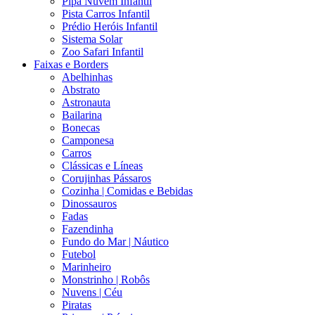
Pipa Nuvem Infantil
Pista Carros Infantil
Prédio Heróis Infantil
Sistema Solar
Zoo Safari Infantil
Faixas e Borders
Abelhinhas
Abstrato
Astronauta
Bailarina
Bonecas
Camponesa
Carros
Clássicas e Líneas
Corujinhas Pássaros
Cozinha | Comidas e Bebidas
Dinossauros
Fadas
Fazendinha
Fundo do Mar | Náutico
Futebol
Marinheiro
Monstrinho | Robôs
Nuvens | Céu
Piratas