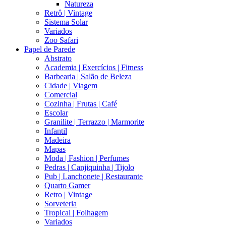
Natureza
Retrô | Vintage
Sistema Solar
Variados
Zoo Safari
Papel de Parede
Abstrato
Academia | Exercícios | Fitness
Barbearia | Salão de Beleza
Cidade | Viagem
Comercial
Cozinha | Frutas | Café
Escolar
Granilite | Terrazzo | Marmorite
Infantil
Madeira
Mapas
Moda | Fashion | Perfumes
Pedras | Canjiquinha | Tijolo
Pub | Lanchonete | Restaurante
Quarto Gamer
Retro | Vintage
Sorveteria
Tropical | Folhagem
Variados