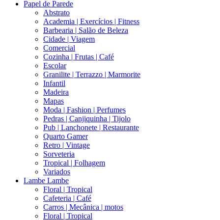
Papel de Parede
Abstrato
Academia | Exercícios | Fitness
Barbearia | Salão de Beleza
Cidade | Viagem
Comercial
Cozinha | Frutas | Café
Escolar
Granilite | Terrazzo | Marmorite
Infantil
Madeira
Mapas
Moda | Fashion | Perfumes
Pedras | Canjiquinha | Tijolo
Pub | Lanchonete | Restaurante
Quarto Gamer
Retro | Vintage
Sorveteria
Tropical | Folhagem
Variados
Lambe Lambe
Floral | Tropical
Cafeteria | Café
Carros | Mecânica | motos
Floral | Tropical