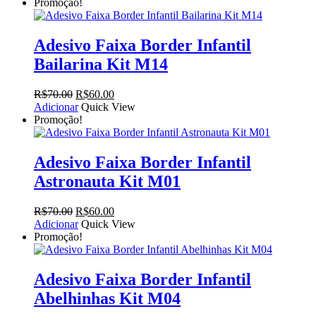
Promoção!
Adesivo Faixa Border Infantil
Bailarina Kit M14
O
O
R$
70.00
R$
60.00
preço
preço
Adicionar
Quick View
original
atual
Promoção!
era:
é:
R$70.00.
R$60.00.
Adesivo Faixa Border Infantil
Astronauta Kit M01
O
O
R$
70.00
R$
60.00
preço
preço
Adicionar
Quick View
original
atual
Promoção!
era:
é:
R$70.00.
R$60.00.
Adesivo Faixa Border Infantil
Abelhinhas Kit M04