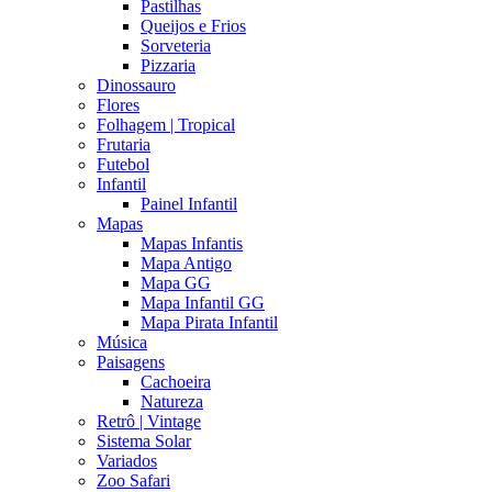
Pastilhas
Queijos e Frios
Sorveteria
Pizzaria
Dinossauro
Flores
Folhagem | Tropical
Frutaria
Futebol
Infantil
Painel Infantil
Mapas
Mapas Infantis
Mapa Antigo
Mapa GG
Mapa Infantil GG
Mapa Pirata Infantil
Música
Paisagens
Cachoeira
Natureza
Retrô | Vintage
Sistema Solar
Variados
Zoo Safari