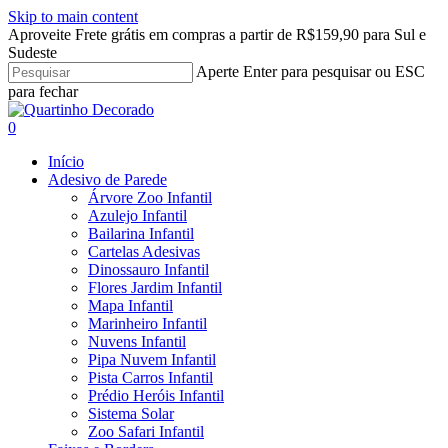
Skip to main content
Aproveite Frete grátis em compras a partir de R$159,90 para Sul e
Sudeste
Aperte Enter para pesquisar ou ESC
para fechar
Close
Search
search
account
0
Menu
Início
Adesivo de Parede
Árvore Zoo Infantil
Azulejo Infantil
Bailarina Infantil
Cartelas Adesivas
Dinossauro Infantil
Flores Jardim Infantil
Mapa Infantil
Marinheiro Infantil
Nuvens Infantil
Pipa Nuvem Infantil
Pista Carros Infantil
Prédio Heróis Infantil
Sistema Solar
Zoo Safari Infantil