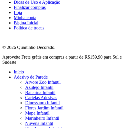
Dicas de Uso e Aplicação
Finalizar compras
Loja
Minha conta
Página Inicial
Política de trocas
© 2026 Quartinho Decorado.
Close
Aproveite Frete grátis em compras a partir de R$159,90 para Sul e
Menu
Sudeste
Início
Adesivo de Parede
Árvore Zoo Infantil
Azulejo Infantil
Bailarina Infantil
Cartelas Adesivas
Dinossauro Infantil
Flores Jardim Infantil
Mapa Infantil
Marinheiro Infantil
Nuvens Infantil