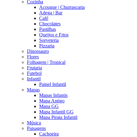
Cozinha
Açougue | Churrascaria
Adega | Bar
Café
Chocolates
Pastilhas
Queijos e Frios
Sorveteria
Pizzaria
Dinossauro
Flores
Folhagem | Tropical
Frutaria
Futebol
Infantil
Painel Infantil
Mapas
Mapas Infantis
Mapa Antigo
Mapa GG
Mapa Infantil GG
Mapa Pirata Infantil
Música
Paisagens
Cachoeira