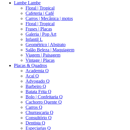
Lambe Lambe
Floral | Tropical
Cafeteria | Café
Carros | Mecânica | motos
Floral | Tropical
Frases | Placas
Galeria | Pop Art
Infantil L
Geométrico | Abstrato
Salão Beleza | Maquiagem
Viagem | Paisagem
Vintage | Placas
Placas & Quadros
Academia Q
Açaí Q
Advogado Q
Barbeiro Q
Batata Frita Q
Bolo | Confeitaria Q
Cachorro Quente Q
Carros Q
Churrascaria Q
Consultório Q
Dentista Q
Especiarias Q