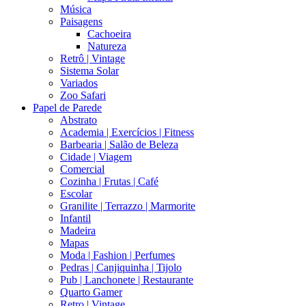
Música
Paisagens
Cachoeira
Natureza
Retrô | Vintage
Sistema Solar
Variados
Zoo Safari
Papel de Parede
Abstrato
Academia | Exercícios | Fitness
Barbearia | Salão de Beleza
Cidade | Viagem
Comercial
Cozinha | Frutas | Café
Escolar
Granilite | Terrazzo | Marmorite
Infantil
Madeira
Mapas
Moda | Fashion | Perfumes
Pedras | Canjiquinha | Tijolo
Pub | Lanchonete | Restaurante
Quarto Gamer
Retro | Vintage