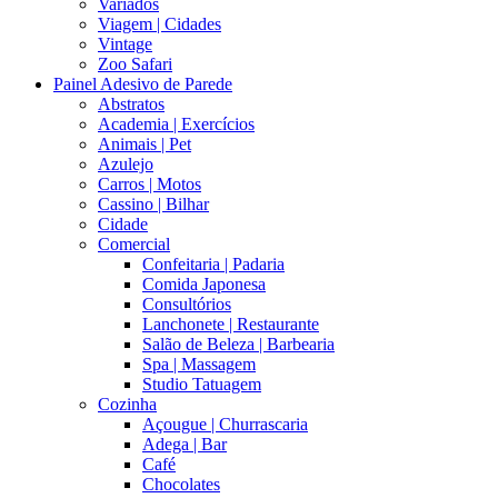
Variados
Viagem | Cidades
Vintage
Zoo Safari
Painel Adesivo de Parede
Abstratos
Academia | Exercícios
Animais | Pet
Azulejo
Carros | Motos
Cassino | Bilhar
Cidade
Comercial
Confeitaria | Padaria
Comida Japonesa
Consultórios
Lanchonete | Restaurante
Salão de Beleza | Barbearia
Spa | Massagem
Studio Tatuagem
Cozinha
Açougue | Churrascaria
Adega | Bar
Café
Chocolates