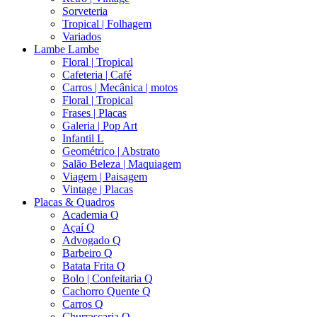
Sorveteria
Tropical | Folhagem
Variados
Lambe Lambe
Floral | Tropical
Cafeteria | Café
Carros | Mecânica | motos
Floral | Tropical
Frases | Placas
Galeria | Pop Art
Infantil L
Geométrico | Abstrato
Salão Beleza | Maquiagem
Viagem | Paisagem
Vintage | Placas
Placas & Quadros
Academia Q
Açaí Q
Advogado Q
Barbeiro Q
Batata Frita Q
Bolo | Confeitaria Q
Cachorro Quente Q
Carros Q
Churrascaria Q