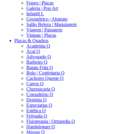
Frases | Placas
Galeria | Pop Art
Infantil L
Geométrico | Abstrato
Salão Beleza | Maquiagem
Viagem | Paisagem
Vintage | Placas
Placas & Quadros
Academia Q
Açaí Q
Advogado Q
Barbeiro Q
Batata Frita Q
Bolo | Confeitaria Q
Cachorro Quente Q
Carros Q
Churrascaria Q
Consultório Q
Dentista Q
Especiarias Q
Estética Q
Feijoada Q
Fisioterapia | Ortopedia Q
Hambúrguer Q
Massas Q