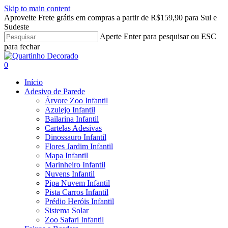
Skip to main content
Aproveite Frete grátis em compras a partir de R$159,90 para Sul e
Sudeste
Aperte Enter para pesquisar ou ESC
para fechar
Close
Search
search
account
0
Menu
Início
Adesivo de Parede
Árvore Zoo Infantil
Azulejo Infantil
Bailarina Infantil
Cartelas Adesivas
Dinossauro Infantil
Flores Jardim Infantil
Mapa Infantil
Marinheiro Infantil
Nuvens Infantil
Pipa Nuvem Infantil
Pista Carros Infantil
Prédio Heróis Infantil
Sistema Solar
Zoo Safari Infantil