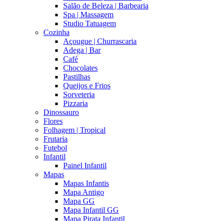
Salão de Beleza | Barbearia
Spa | Massagem
Studio Tatuagem
Cozinha
Açougue | Churrascaria
Adega | Bar
Café
Chocolates
Pastilhas
Queijos e Frios
Sorveteria
Pizzaria
Dinossauro
Flores
Folhagem | Tropical
Frutaria
Futebol
Infantil
Painel Infantil
Mapas
Mapas Infantis
Mapa Antigo
Mapa GG
Mapa Infantil GG
Mapa Pirata Infantil