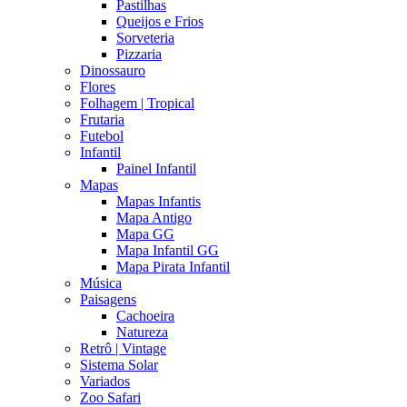
Pastilhas
Queijos e Frios
Sorveteria
Pizzaria
Dinossauro
Flores
Folhagem | Tropical
Frutaria
Futebol
Infantil
Painel Infantil
Mapas
Mapas Infantis
Mapa Antigo
Mapa GG
Mapa Infantil GG
Mapa Pirata Infantil
Música
Paisagens
Cachoeira
Natureza
Retrô | Vintage
Sistema Solar
Variados
Zoo Safari