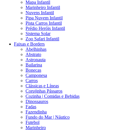
Mapa Infantil
Marinheiro Infantil
Nuvens Infantil
Pipa Nuvem Infantil
Pista Carros Infantil
Prédio Heróis Infantil
Sistema Solar
Zoo Safari Infantil
Faixas e Borders
Abelhinhas
Abstrato
Astronauta
Bailarina
Bonecas
Camponesa
Carros
Clássicas e Líneas
Corujinhas Pássaros
Cozinha | Comidas e Bebidas
Dinossauros
Fadas
Fazendinha
Fundo do Mar | Náutico
Futebol
Marinheiro