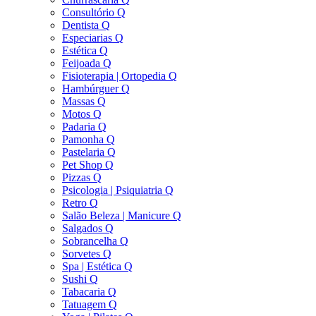
Consultório Q
Dentista Q
Especiarias Q
Estética Q
Feijoada Q
Fisioterapia | Ortopedia Q
Hambúrguer Q
Massas Q
Motos Q
Padaria Q
Pamonha Q
Pastelaria Q
Pet Shop Q
Pizzas Q
Psicologia | Psiquiatria Q
Retro Q
Salão Beleza | Manicure Q
Salgados Q
Sobrancelha Q
Sorvetes Q
Spa | Estética Q
Sushi Q
Tabacaria Q
Tatuagem Q