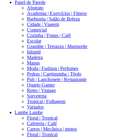
Papel de Parede
Abstrato
Academia | Exercícios | Fitness
Barbearia | Salão de Beleza
Cidade | Viagem
Comercial
Cozinha | Frutas | Café
Escolar
Granilite | Terrazzo | Marmorite
Infantil
Madeira
Mapas
Moda | Fashion | Perfumes
Pedras | Canjiquinha | Tijolo
Pub | Lanchonete | Restaurante
Quarto Gamer
Retro | Vintage
Sorveteria
Tropical | Folhagem
Variados
Lambe Lambe
Floral | Tropical
Cafeteria | Café
Carros | Mecânica | motos
Floral | Tropical