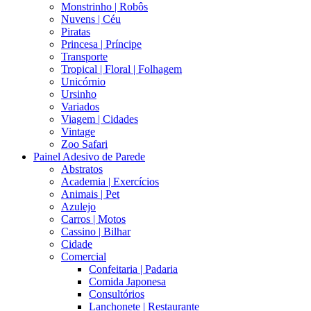
Monstrinho | Robôs
Nuvens | Céu
Piratas
Princesa | Príncipe
Transporte
Tropical | Floral | Folhagem
Unicórnio
Ursinho
Variados
Viagem | Cidades
Vintage
Zoo Safari
Painel Adesivo de Parede
Abstratos
Academia | Exercícios
Animais | Pet
Azulejo
Carros | Motos
Cassino | Bilhar
Cidade
Comercial
Confeitaria | Padaria
Comida Japonesa
Consultórios
Lanchonete | Restaurante