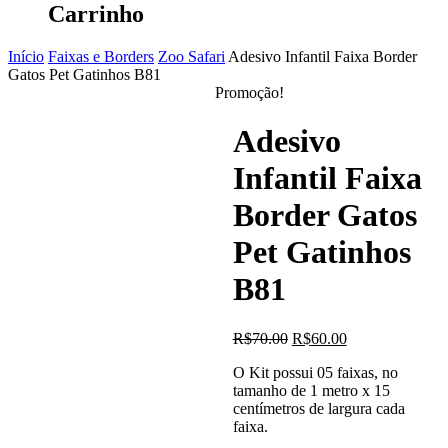
Carrinho
Início
Faixas e Borders
Zoo Safari
Adesivo Infantil Faixa Border
Gatos Pet Gatinhos B81
Promoção!
Adesivo
Infantil Faixa
Border Gatos
Pet Gatinhos
B81
O
O
R$
70.00
R$
60.00
preço
preço
O Kit possui 05 faixas, no
original
atual
tamanho de 1 metro x 15
era:
é:
centímetros de largura cada
R$70.00.
R$60.00.
faixa.