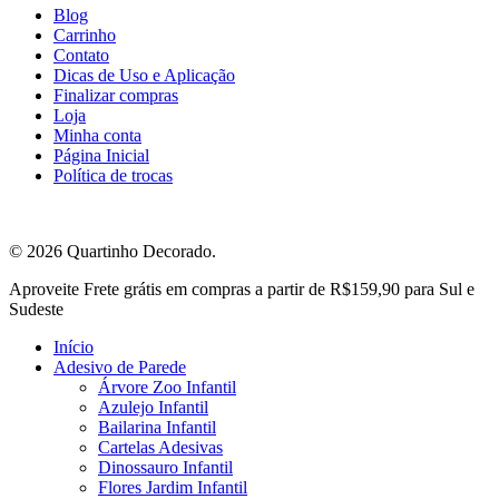
Blog
Carrinho
Contato
Dicas de Uso e Aplicação
Finalizar compras
Loja
Minha conta
Página Inicial
Política de trocas
© 2026 Quartinho Decorado.
Close
Aproveite Frete grátis em compras a partir de R$159,90 para Sul e
Menu
Sudeste
Início
Adesivo de Parede
Árvore Zoo Infantil
Azulejo Infantil
Bailarina Infantil
Cartelas Adesivas
Dinossauro Infantil
Flores Jardim Infantil