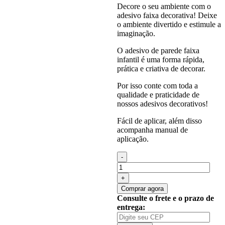
Decore o seu ambiente com o
adesivo faixa decorativa! Deixe
o ambiente divertido e estimule a
imaginação.
O adesivo de parede faixa
infantil é uma forma rápida,
prática e criativa de decorar.
Por isso conte com toda a
qualidade e praticidade de
nossos adesivos decorativos!
Fácil de aplicar, além disso
acompanha manual de
aplicação.
Quantidade
de
Adesivo
Infantil
Comprar agora
Faixa
Consulte o frete e o prazo de
Border
entrega:
Gatos
Pet