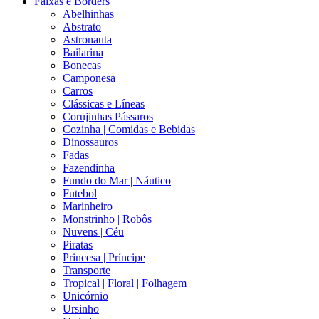
Faixas e Borders
Abelhinhas
Abstrato
Astronauta
Bailarina
Bonecas
Camponesa
Carros
Clássicas e Líneas
Corujinhas Pássaros
Cozinha | Comidas e Bebidas
Dinossauros
Fadas
Fazendinha
Fundo do Mar | Náutico
Futebol
Marinheiro
Monstrinho | Robôs
Nuvens | Céu
Piratas
Princesa | Príncipe
Transporte
Tropical | Floral | Folhagem
Unicórnio
Ursinho