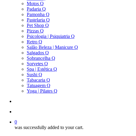
Motos Q
Padaria Q
Pamonha Q
Pastelaria Q
Pet Shop Q
Pizzas Q
Psicologia | Psiquiatria Q
Retro Q
Salão Beleza | Manicure Q
Salgados Q
Sobrancelha Q
Sorvetes Q
Spa | Estética Q
Sushi Q
Tabacaria Q
Tatuagem Q
Yoga | Pilates Q
search
account
0
was successfully added to your cart.