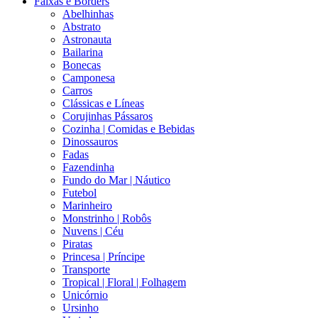
Faixas e Borders
Abelhinhas
Abstrato
Astronauta
Bailarina
Bonecas
Camponesa
Carros
Clássicas e Líneas
Corujinhas Pássaros
Cozinha | Comidas e Bebidas
Dinossauros
Fadas
Fazendinha
Fundo do Mar | Náutico
Futebol
Marinheiro
Monstrinho | Robôs
Nuvens | Céu
Piratas
Princesa | Príncipe
Transporte
Tropical | Floral | Folhagem
Unicórnio
Ursinho