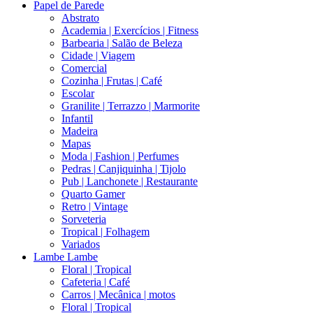
Papel de Parede
Abstrato
Academia | Exercícios | Fitness
Barbearia | Salão de Beleza
Cidade | Viagem
Comercial
Cozinha | Frutas | Café
Escolar
Granilite | Terrazzo | Marmorite
Infantil
Madeira
Mapas
Moda | Fashion | Perfumes
Pedras | Canjiquinha | Tijolo
Pub | Lanchonete | Restaurante
Quarto Gamer
Retro | Vintage
Sorveteria
Tropical | Folhagem
Variados
Lambe Lambe
Floral | Tropical
Cafeteria | Café
Carros | Mecânica | motos
Floral | Tropical