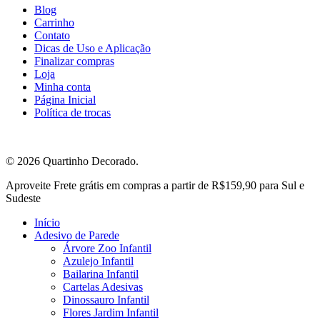
Blog
Carrinho
Contato
Dicas de Uso e Aplicação
Finalizar compras
Loja
Minha conta
Página Inicial
Política de trocas
© 2026 Quartinho Decorado.
Close
Aproveite Frete grátis em compras a partir de R$159,90 para Sul e
Menu
Sudeste
Início
Adesivo de Parede
Árvore Zoo Infantil
Azulejo Infantil
Bailarina Infantil
Cartelas Adesivas
Dinossauro Infantil
Flores Jardim Infantil