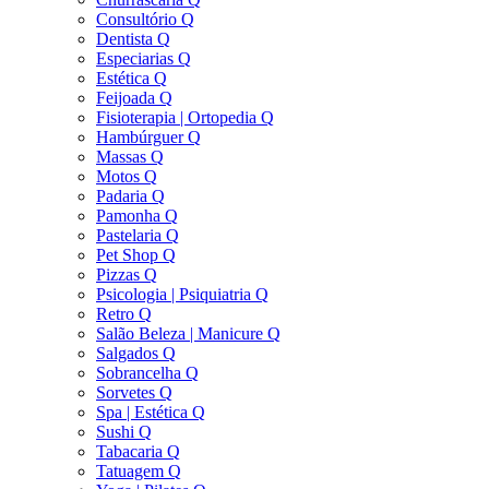
Consultório Q
Dentista Q
Especiarias Q
Estética Q
Feijoada Q
Fisioterapia | Ortopedia Q
Hambúrguer Q
Massas Q
Motos Q
Padaria Q
Pamonha Q
Pastelaria Q
Pet Shop Q
Pizzas Q
Psicologia | Psiquiatria Q
Retro Q
Salão Beleza | Manicure Q
Salgados Q
Sobrancelha Q
Sorvetes Q
Spa | Estética Q
Sushi Q
Tabacaria Q
Tatuagem Q