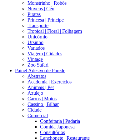
Monstrinho | Robôs
Nuvens | Céu
Piratas
Princesa | Príncipe
Transporte
Tropical | Floral | Folhagem
Unicórnio
Ursinho
Variados
Viagem | Cidades
Vintage
Zoo Safari
Painel Adesivo de Parede
Abstratos
Academia | Exercícios
Animais | Pet
Azulejo
Carros | Motos
Cassino | Bilhar
Cidade
Comercial
Confeitaria | Padaria
Comida Japonesa
Consultórios
Lanchonete | Restaurante