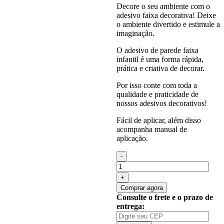
Decore o seu ambiente com o
adesivo faixa decorativa! Deixe
o ambiente divertido e estimule a
imaginação.
O adesivo de parede faixa
infantil é uma forma rápida,
prática e criativa de decorar.
Por isso conte com toda a
qualidade e praticidade de
nossos adesivos decorativos!
Fácil de aplicar, além disso
acompanha manual de
aplicação.
Quantidade
de
Adesivo
Infantil
Comprar agora
Faixa
Consulte o frete e o prazo de
Border
entrega:
Futebol
Bola