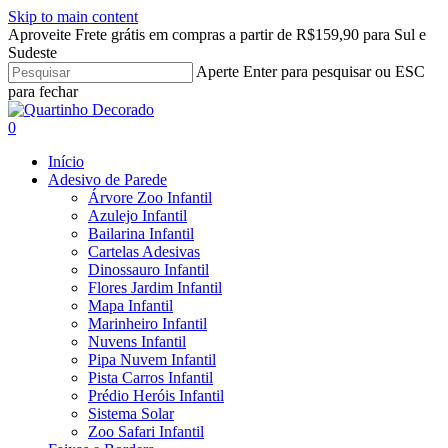
Skip to main content
Aproveite Frete grátis em compras a partir de R$159,90 para Sul e
Sudeste
Aperte Enter para pesquisar ou ESC
para fechar
Close
Search
search
account
0
Menu
Início
Adesivo de Parede
Árvore Zoo Infantil
Azulejo Infantil
Bailarina Infantil
Cartelas Adesivas
Dinossauro Infantil
Flores Jardim Infantil
Mapa Infantil
Marinheiro Infantil
Nuvens Infantil
Pipa Nuvem Infantil
Pista Carros Infantil
Prédio Heróis Infantil
Sistema Solar
Zoo Safari Infantil