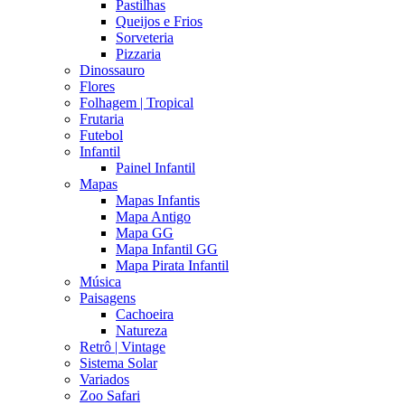
Pastilhas
Queijos e Frios
Sorveteria
Pizzaria
Dinossauro
Flores
Folhagem | Tropical
Frutaria
Futebol
Infantil
Painel Infantil
Mapas
Mapas Infantis
Mapa Antigo
Mapa GG
Mapa Infantil GG
Mapa Pirata Infantil
Música
Paisagens
Cachoeira
Natureza
Retrô | Vintage
Sistema Solar
Variados
Zoo Safari