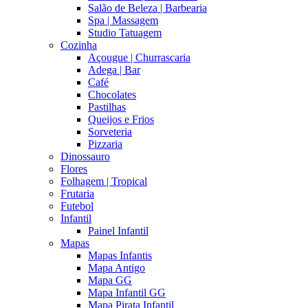
Salão de Beleza | Barbearia
Spa | Massagem
Studio Tatuagem
Cozinha
Açougue | Churrascaria
Adega | Bar
Café
Chocolates
Pastilhas
Queijos e Frios
Sorveteria
Pizzaria
Dinossauro
Flores
Folhagem | Tropical
Frutaria
Futebol
Infantil
Painel Infantil
Mapas
Mapas Infantis
Mapa Antigo
Mapa GG
Mapa Infantil GG
Mapa Pirata Infantil