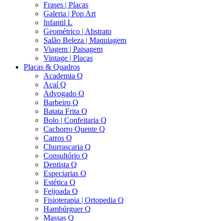
Frases | Placas
Galeria | Pop Art
Infantil L
Geométrico | Abstrato
Salão Beleza | Maquiagem
Viagem | Paisagem
Vintage | Placas
Placas & Quadros
Academia Q
Açaí Q
Advogado Q
Barbeiro Q
Batata Frita Q
Bolo | Confeitaria Q
Cachorro Quente Q
Carros Q
Churrascaria Q
Consultório Q
Dentista Q
Especiarias Q
Estética Q
Feijoada Q
Fisioterapia | Ortopedia Q
Hambúrguer Q
Massas Q