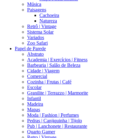
Música
Paisagens
Cachoeira
Natureza
Retrô | Vintage
Sistema Solar
Variados
Zoo Safari
Papel de Parede
Abstrato
Academia | Exercícios | Fitness
Barbearia | Salão de Beleza
Cidade | Viagem
Comercial
Cozinha | Frutas | Café
Escolar
Granilite | Terrazzo | Marmorite
Infantil
Madeira
Mapas
Moda | Fashion | Perfumes
Pedras | Canjiquinha | Tijolo
Pub | Lanchonete | Restaurante
Quarto Gamer
Retro | Vintage