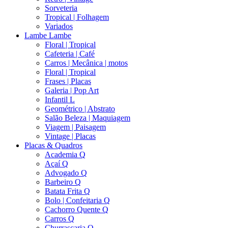
Sorveteria
Tropical | Folhagem
Variados
Lambe Lambe
Floral | Tropical
Cafeteria | Café
Carros | Mecânica | motos
Floral | Tropical
Frases | Placas
Galeria | Pop Art
Infantil L
Geométrico | Abstrato
Salão Beleza | Maquiagem
Viagem | Paisagem
Vintage | Placas
Placas & Quadros
Academia Q
Açaí Q
Advogado Q
Barbeiro Q
Batata Frita Q
Bolo | Confeitaria Q
Cachorro Quente Q
Carros Q
Churrascaria Q