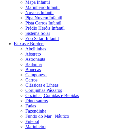
Mapa Infantil
Marinheiro Infantil
Nuvens Infantil
Pipa Nuvem Infantil
Pista Carros Infantil
Prédio Heróis Infantil
Sistema Solar
Zoo Safari Infantil
Faixas e Borders
Abelhinhas
Abstrato
Astronauta
Bailarina
Bonecas
Camponesa
Carros
Clássicas e Líneas
Corujinhas Pássaros
Cozinha | Comidas e Bebidas
Dinossauros
Fadas
Fazendinha
Fundo do Mar | Náutico
Futebol
Marinheiro