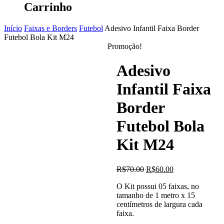
Carrinho
Início
Faixas e Borders
Futebol
Adesivo Infantil Faixa Border
Futebol Bola Kit M24
Promoção!
Adesivo
Infantil Faixa
Border
Futebol Bola
Kit M24
O
O
R$
70.00
R$
60.00
preço
preço
O Kit possui 05 faixas, no
original
atual
tamanho de 1 metro x 15
era:
é:
centímetros de largura cada
R$70.00.
R$60.00.
faixa.