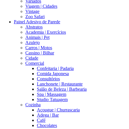
Variados
Viagem | Cidades
Vintage
Zoo Safari
Painel Adesivo de Parede
Abstratos
Academia | Exercícios
Animais | Pet
Azulejo
Carros | Motos
Cassino | Bilhar
Cidade
Comercial
Confeitaria | Padaria
Comida Japonesa
Consultórios
Lanchonete | Restaurante
Salão de Beleza | Barbearia
Spa | Massagem
Studio Tatuagem
Cozinha
Açougue | Churrascaria
Adega | Bar
Café
Chocolates