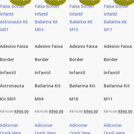
Adesivo Faixa
Adesivo Faixa
Adesivo Faixa
Adesivo Faixa
Border
Border
Border
Border
Infantil
Infantil
Infantil
Infantil
Astronauta
Bailarina Kit
Bailarina Kit
Bailarina Kit
Kit M01
M04
M10
M11
O
O
O
O
O
O
O
R$
70.00
R$
60.00
R$
70.00
R$
60.00
R$
70.00
R$
60.00
R$
70.00
R$
60.00
preço
preço
preço
preço
preço
preço
preço
Adicionar
Adicionar
Adicionar
Adicionar
original
atual
original
atual
original
atual
original
a
Quick View
Quick View
Quick View
Quick View