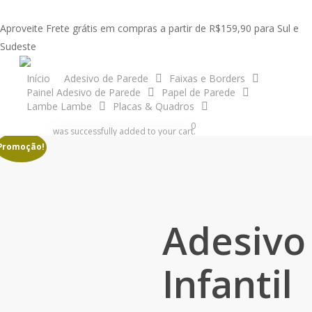
Skip
to
Aproveite Frete grátis em compras a partir de R$159,90 para Sul e
main
Sudeste
content
acco
Início
Adesivo de Parede
Faixas e Borders
Painel Adesivo de Parede
Papel de Parede
Início
Faixas e Borders
Futebol
Adesivo Infantil Faixa Border
Lambe Lambe
Placas & Quadros
Futebol Bola Kit M18
search
account
0
was successfully added to your cart.
Promoção!
Adesivo
Infantil