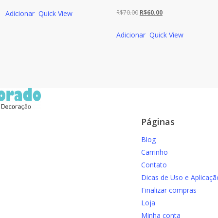
preço
preço
O
O
R$
70.00
R$
60.00
Adicionar
Quick View
original
atual
preço
preço
era:
é:
Adicionar
Quick View
original
atual
R$70.00.
R$60.00.
era:
é:
R$70.00.
R$60.00.
Páginas
Blog
Carrinho
Contato
Dicas de Uso e Aplicaçã
Finalizar compras
Loja
Minha conta