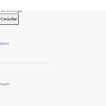
o de entrega:
Consultar
utebol
inação.