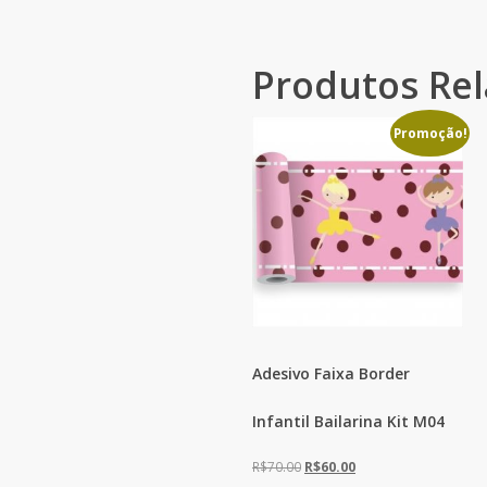
Produtos Re
Promoção!
Adesivo Faixa Border
Infantil Bailarina Kit M04
O
O
R$
70.00
R$
60.00