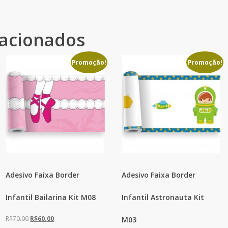
lacionados
Promoção!
Promoção!
Adesivo Faixa Border
Adesivo Faixa Border
Infantil Bailarina Kit M08
Infantil Astronauta Kit
O
O
R$
70.00
R$
60.00
M03