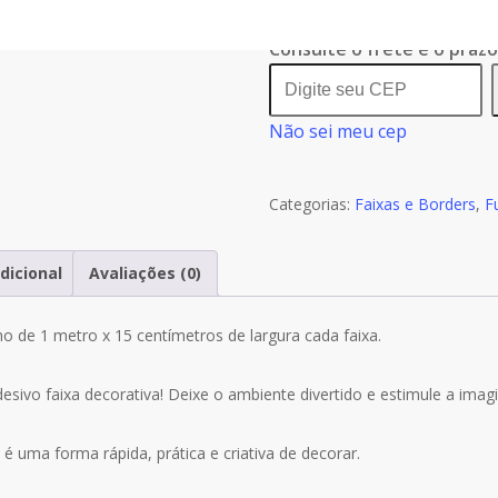
Adesivo
Infantil
Consulte o frete e o praz
Faixa
Border
Não sei meu cep
Futebol
Bola
Kit
Categorias:
Faixas e Borders
,
F
M07
dicional
Avaliações (0)
ho de 1 metro x 15 centímetros de largura cada faixa.
ivo faixa decorativa! Deixe o ambiente divertido e estimule a imag
 é uma forma rápida, prática e criativa de decorar.