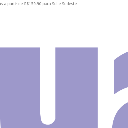
s a partir de R$159,90 para Sul e Sudeste
l
Adesivo Infantil Faixa Border Futebol Bola Kit M07
Adesivo 
Faixa B
Futebol 
M07
O
O
R$
70.00
R$
60.00