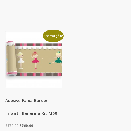
Promoção!
Adesivo Faixa Border
Infantil Bailarina Kit M09
O
O
R$
70.00
R$
60.00