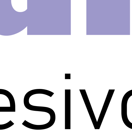
anho de 1 metro x 15 centímetros
esivo faixa decorativa! Deixe o
 imaginação.
til é uma forma rápida, prática e
idade e praticidade de nossos
companha manual de aplicação.