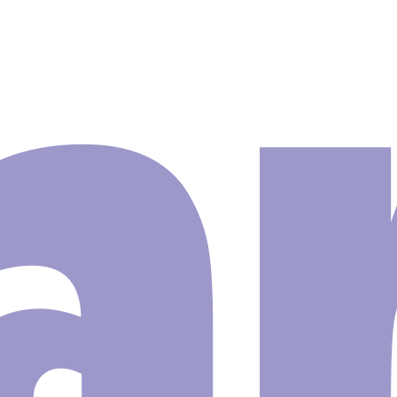
Infantil
order
Bola Kit