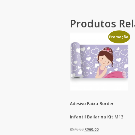
Produtos Re
Promoção!
Adesivo Faixa Border
Infantil Bailarina Kit M13
O
O
R$
70.00
R$
60.00