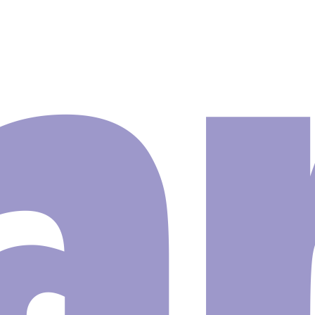
Infantil
order
do Mar