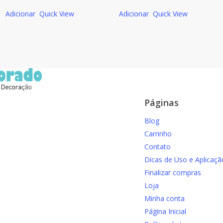
preço
preço
preço
preço
Adicionar
Quick View
Adicionar
Quick View
original
atual
original
atual
era:
é:
era:
é:
R$70.00.
R$60.00.
R$70.00.
R$60.00.
Páginas
Blog
Carrinho
Contato
Dicas de Uso e Aplicaçã
Finalizar compras
Loja
Minha conta
Página Inicial