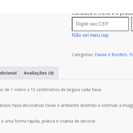
Adesivo
Infantil
Consulte o frete e o praz
Faixa
Border
Não sei meu cep
Fundo
do
Mar
Categorias:
Faixas e Borders
,
F
B103
dicional
Avaliações (0)
ho de 1 metro x 15 centímetros de largura cada faixa.
ivo faixa decorativa! Deixe o ambiente divertido e estimule a imag
 é uma forma rápida, prática e criativa de decorar.