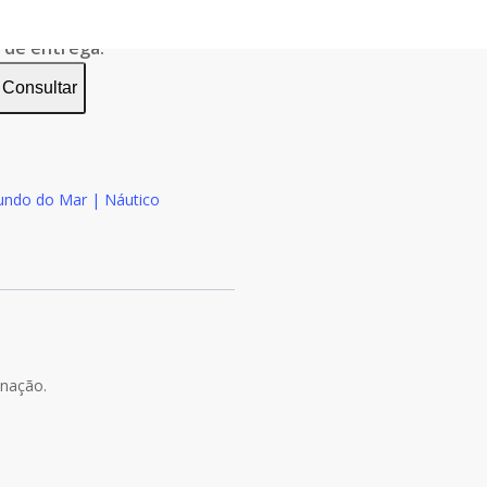
o de entrega:
Consultar
undo do Mar | Náutico
inação.