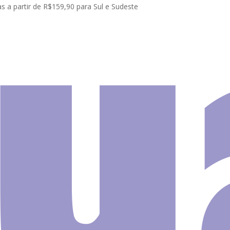
s a partir de R$159,90 para Sul e Sudeste
do Mar | Náutico
Adesivo Infantil Faixa Border Fundo do Mar B103
Adesivo 
Faixa B
Fundo 
B103
O
O
R$
70.00
R$
60.00