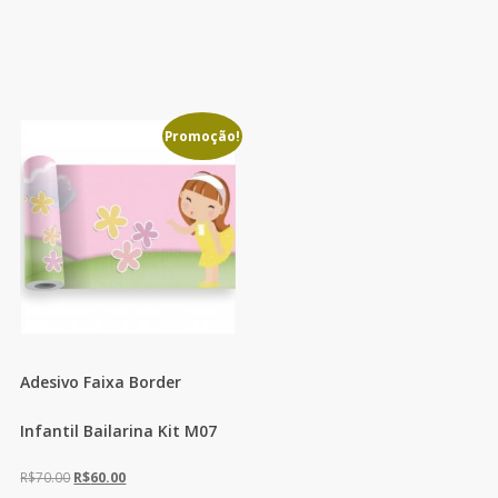
Promoção!
Adesivo Faixa Border
Infantil Bailarina Kit M07
O
O
R$
70.00
R$
60.00