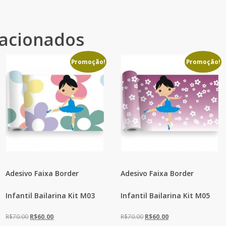
lacionados
Promoção!
Promoção!
Adesivo Faixa Border
Adesivo Faixa Border
Infantil Bailarina Kit M03
Infantil Bailarina Kit M05
O
O
O
O
R$
70.00
R$
60.00
R$
70.00
R$
60.00