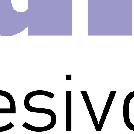
anho de 1 metro x 15 centímetros
esivo faixa decorativa! Deixe o
 imaginação.
til é uma forma rápida, prática e
idade e praticidade de nossos
companha manual de aplicação.