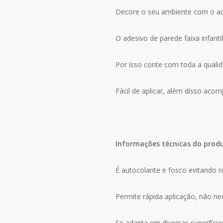
Kit
Decore o seu ambiente com o ades
M13
O adesivo de parede faixa infantil
Por isso conte com toda a qualid
Fácil de aplicar, além disso aco
Informações técnicas do prod
É autocolante e fosco evitando r
Permite rápida aplicação, não n
Se adapta em diversas superfície