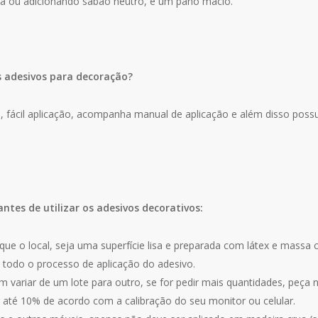
ua ou adicionando sabão neutro, e um pano macio.
s adesivos para decoração?
za, fácil aplicação, acompanha manual de aplicação e além disso poss
antes de utilizar os adesivos decorativos:
que o local, seja uma superfície lisa e preparada com látex e massa 
 todo o processo de aplicação do adesivo.
 variar de um lote para outro, se for pedir mais quantidades, peça
r até 10% de acordo com a calibração do seu monitor ou celular.