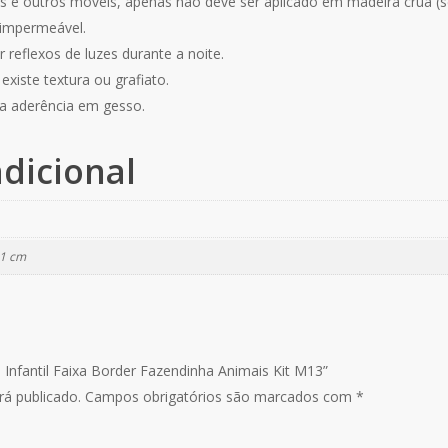
 e outros móveis, apenas não deve ser aplicado em madeira crua (se
 impermeável.
 reflexos de luzes durante a noite.
xiste textura ou grafiato.
a aderência em gesso.
dicional
11 cm
o Infantil Faixa Border Fazendinha Animais Kit M13”
á publicado.
Campos obrigatórios são marcados com
*