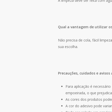
A limpeza deve ser feita com ág
Qual a vantagem de utilizar o
Não precisa de cola, fácil limpe
sua escolha.
Precauções, cuidados e avisos 
Para aplicação é necessário 
empoeirada, o que prejudica
As cores dos produtos podem
A cor do adesivo pode varia