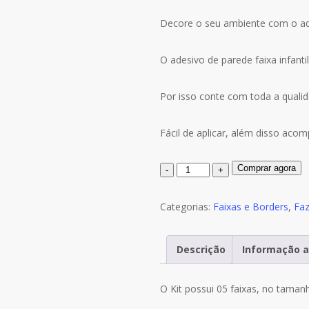
era:
é:
R$70.00.
R$60.00.
Decore o seu ambiente com o ades
O adesivo de parede faixa infantil
Por isso conte com toda a qualid
Fácil de aplicar, além disso aco
Quantidade
Comprar agora
de
Adesivo
Categorias:
Faixas e Borders
,
Fa
Infantil
Faixa
Descrição
Informação a
Border
Fazendinha
O Kit possui 05 faixas, no taman
Animais