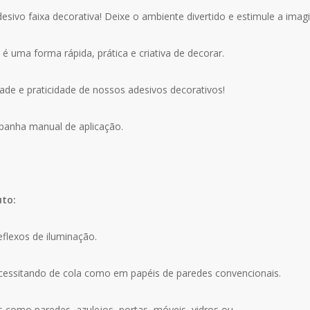
ivo faixa decorativa! Deixe o ambiente divertido e estimule a imag
 é uma forma rápida, prática e criativa de decorar.
ade e praticidade de nossos adesivos decorativos!
mpanha manual de aplicação.
uto:
eflexos de iluminação.
ecessitando de cola como em papéis de paredes convencionais.
s como paredes, azulejos, portas, móveis, vidros ou