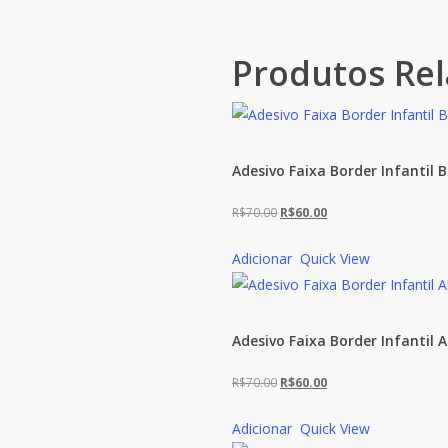
Produtos Re
Adesivo Faixa Border Infantil B
O
O
R$
70.00
R$
60.00
preço
preço
Adicionar
Quick View
original
atual
era:
é:
R$70.00.
R$60.00.
Adesivo Faixa Border Infantil 
O
O
R$
70.00
R$
60.00
preço
preço
Adicionar
Quick View
original
atual