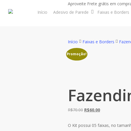
Skip
Aproveite Frete grátis em compra
to
Início
Adesivo de Parede
Faixas e Borders
main
content
Início
Faixas e Borders
Fazen
Promoção!
Fazendi
O
O
R$
70.00
R$
60.00
preço
preço
original
atual
O Kit possui 05 faixas, no taman