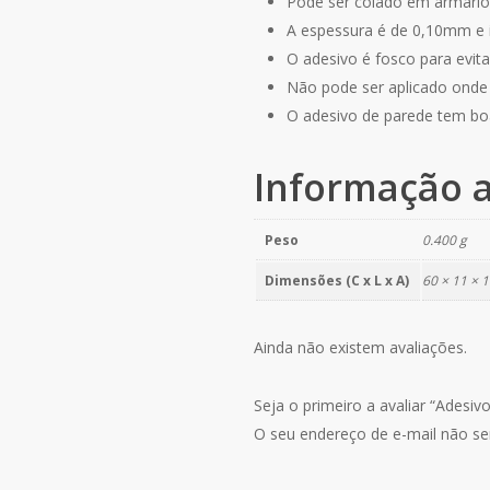
Pode ser colado em armários
A espessura é de 0,10mm e
O adesivo é fosco para evitar
Não pode ser aplicado onde e
O adesivo de parede tem bo
Informação a
Peso
0.400 g
Dimensões (C x L x A)
60 × 11 × 
Ainda não existem avaliações.
Seja o primeiro a avaliar “Adesiv
O seu endereço de e-mail não ser