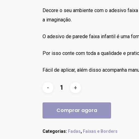
R$70.00.
R$60.00.
Decore o seu ambiente com o adesivo faixa 
a imaginação.
O adesivo de parede faixa infantil é uma forma
Por isso conte com toda a qualidade e prat
Fácil de aplicar, além disso acompanha manu
Comprar agora
Categorias:
Fadas
,
Faixas e Borders