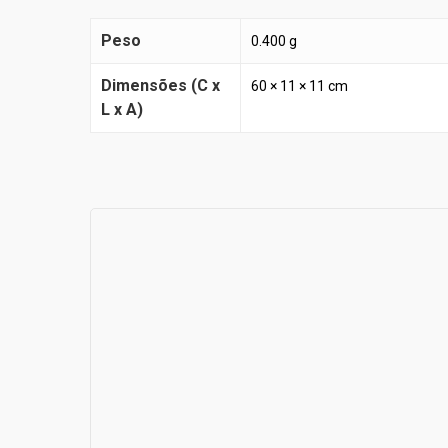
Peso
0.400 g
Dimensões (C x
60 × 11 × 11 cm
L x A)