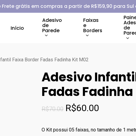
 Frete grátis em compras a partir de R$159,90 para Sul
Paine
Adesivo
Faixas
Ades
de
e
de
Início
Parede
Borders
Pare
fantil Faixa Border Fadas Fadinha Kit M02
Adesivo Infanti
Fadas Fadinha 
O
O
R$
60.00
R$
70.00
preço
preço
original
atual
O Kit possui 05 faixas, no tamanho de 1 metr
era:
é: