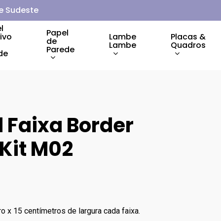
 e Sudeste
l
Papel
ivo
Lambe
Placas &
de
Lambe
Quadros
Parede
de
l Faixa Border
Kit M02
o x 15 centímetros de largura cada faixa.