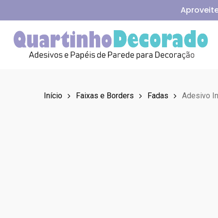
Skip
Aproveite
to
main
content
Aperte Enter para pesquisar ou ESC para fechar
Início
Faixas e Borders
Fadas
Adesivo In