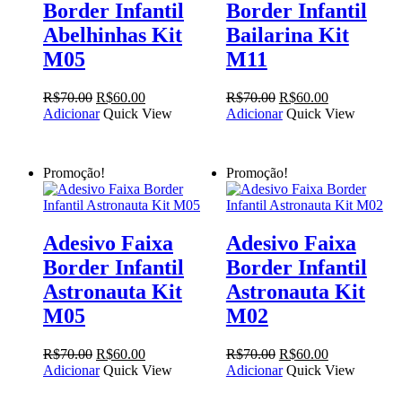
Border Infantil
Border Infantil
Abelhinhas Kit
Bailarina Kit
M05
M11
O
O
O
O
R$
70.00
R$
60.00
R$
70.00
R$
60.00
preço
preço
preço
preço
Adicionar
Quick View
Adicionar
Quick View
original
atual
original
atual
era:
é:
era:
é:
R$70.00.
R$60.00.
R$70.00.
R$60.00.
Promoção!
Promoção!
Adesivo Faixa
Adesivo Faixa
Border Infantil
Border Infantil
Astronauta Kit
Astronauta Kit
M05
M02
O
O
O
O
R$
70.00
R$
60.00
R$
70.00
R$
60.00
preço
preço
preço
preço
Adicionar
Quick View
Adicionar
Quick View
original
atual
original
atual
era:
é:
era:
é: