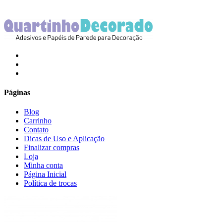
R$70.00.
R$60.00.
R$70.00.
R$60.00.
facebook
instagram
email
Páginas
Blog
Carrinho
Contato
Dicas de Uso e Aplicação
Finalizar compras
Loja
Minha conta
Página Inicial
Política de trocas