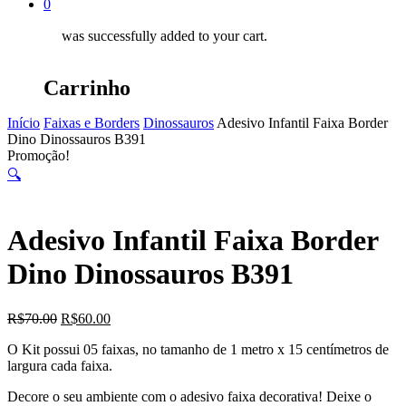
0
was successfully added to your cart.
Carrinho
Início
Faixas e Borders
Dinossauros
Adesivo Infantil Faixa Border
Dino Dinossauros B391
Promoção!
🔍
Adesivo Infantil Faixa Border
Dino Dinossauros B391
O
O
R$
70.00
R$
60.00
preço
preço
O Kit possui 05 faixas, no tamanho de 1 metro x 15 centímetros de
original
atual
largura cada faixa.
era:
é:
R$70.00.
R$60.00.
Decore o seu ambiente com o adesivo faixa decorativa! Deixe o