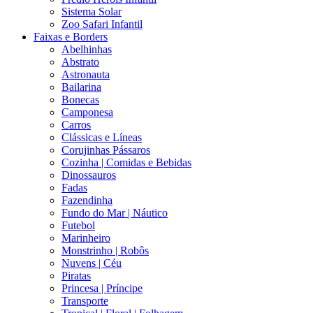
Sistema Solar
Zoo Safari Infantil
Faixas e Borders
Abelhinhas
Abstrato
Astronauta
Bailarina
Bonecas
Camponesa
Carros
Clássicas e Líneas
Corujinhas Pássaros
Cozinha | Comidas e Bebidas
Dinossauros
Fadas
Fazendinha
Fundo do Mar | Náutico
Futebol
Marinheiro
Monstrinho | Robôs
Nuvens | Céu
Piratas
Princesa | Príncipe
Transporte