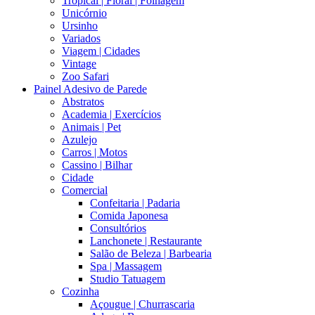
Tropical | Floral | Folhagem
Unicórnio
Ursinho
Variados
Viagem | Cidades
Vintage
Zoo Safari
Painel Adesivo de Parede
Abstratos
Academia | Exercícios
Animais | Pet
Azulejo
Carros | Motos
Cassino | Bilhar
Cidade
Comercial
Confeitaria | Padaria
Comida Japonesa
Consultórios
Lanchonete | Restaurante
Salão de Beleza | Barbearia
Spa | Massagem
Studio Tatuagem
Cozinha
Açougue | Churrascaria