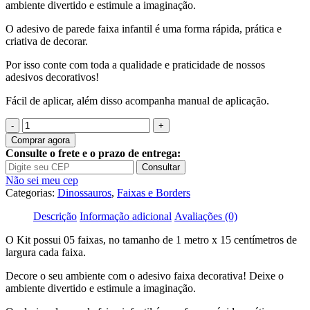
ambiente divertido e estimule a imaginação.
O adesivo de parede faixa infantil é uma forma rápida, prática e
criativa de decorar.
Por isso conte com toda a qualidade e praticidade de nossos
adesivos decorativos!
Fácil de aplicar, além disso acompanha manual de aplicação.
Quantidade
de
Comprar agora
Adesivo
Consulte o frete e o prazo de entrega:
Infantil
Consultar
Faixa
Não sei meu cep
Border
Categorias:
Dinossauros
,
Faixas e Borders
Dino
Dinossauros
Descrição
Informação adicional
Avaliações (0)
B391
O Kit possui 05 faixas, no tamanho de 1 metro x 15 centímetros de
largura cada faixa.
Decore o seu ambiente com o adesivo faixa decorativa! Deixe o
ambiente divertido e estimule a imaginação.