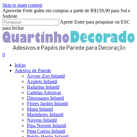
Skip to main content
Clo
Aproveite Frete grátis em compras a partir de R$159,90 para Sul e
Me
Sudeste
Aperte Enter para pesquisar ou ESC
para fechar
Close
Search
search
account
0
Menu
Início
Adesivo de Parede
Árvore Zoo Infantil
Azulejo Infantil
Bailarina Infantil
Cartelas Adesivas
Dinossauro Infantil
Flores Jardim Infantil
Mapa Infantil
Marinheiro Infantil
Nuvens Infantil
Pipa Nuvem Infantil
Pista Carros Infantil
Prédio Heróis Infantil