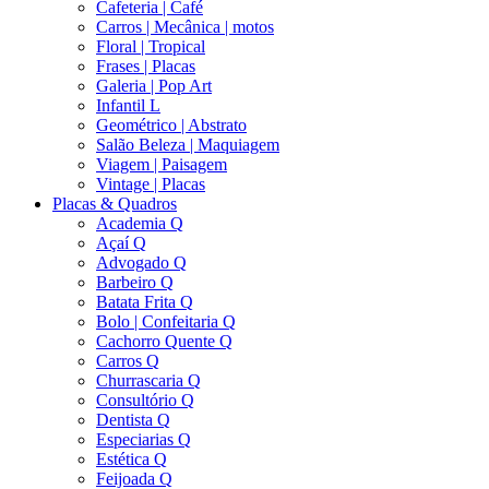
Cafeteria | Café
Carros | Mecânica | motos
Floral | Tropical
Frases | Placas
Galeria | Pop Art
Infantil L
Geométrico | Abstrato
Salão Beleza | Maquiagem
Viagem | Paisagem
Vintage | Placas
Placas & Quadros
Academia Q
Açaí Q
Advogado Q
Barbeiro Q
Batata Frita Q
Bolo | Confeitaria Q
Cachorro Quente Q
Carros Q
Churrascaria Q
Consultório Q
Dentista Q
Especiarias Q
Estética Q
Feijoada Q