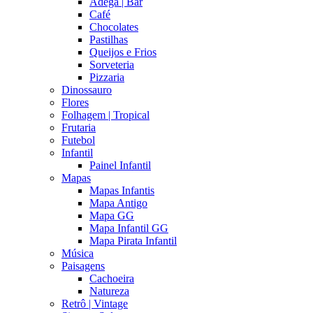
Adega | Bar
Café
Chocolates
Pastilhas
Queijos e Frios
Sorveteria
Pizzaria
Dinossauro
Flores
Folhagem | Tropical
Frutaria
Futebol
Infantil
Painel Infantil
Mapas
Mapas Infantis
Mapa Antigo
Mapa GG
Mapa Infantil GG
Mapa Pirata Infantil
Música
Paisagens
Cachoeira
Natureza
Retrô | Vintage