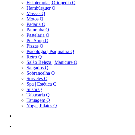
Fisioterapia | Ortopedia Q
Hambúrguer Q
Massas Q
Motos Q
Padaria Q
Pamonha Q
Pastelaria Q
Pet Shop Q
Pizzas Q
Psicologia | Psiquiatria Q
Retro Q
Salão Beleza | Manicure Q
Salgados Q
Sobrancelha Q
Sorvetes Q
Spa | Estética Q
Sushi Q
Tabacaria Q
Tatuagem Q
Yoga | Pilates Q
search
account