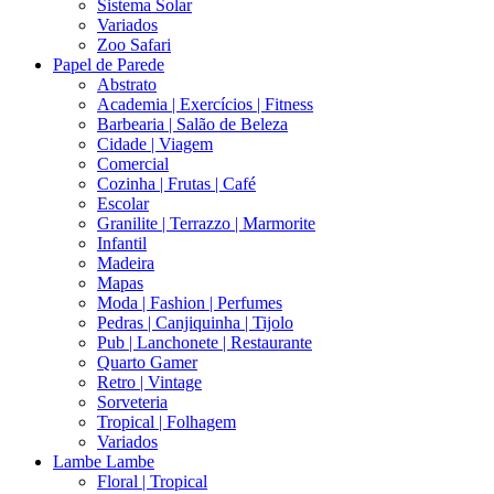
Sistema Solar
Variados
Zoo Safari
Papel de Parede
Abstrato
Academia | Exercícios | Fitness
Barbearia | Salão de Beleza
Cidade | Viagem
Comercial
Cozinha | Frutas | Café
Escolar
Granilite | Terrazzo | Marmorite
Infantil
Madeira
Mapas
Moda | Fashion | Perfumes
Pedras | Canjiquinha | Tijolo
Pub | Lanchonete | Restaurante
Quarto Gamer
Retro | Vintage
Sorveteria
Tropical | Folhagem
Variados
Lambe Lambe
Floral | Tropical