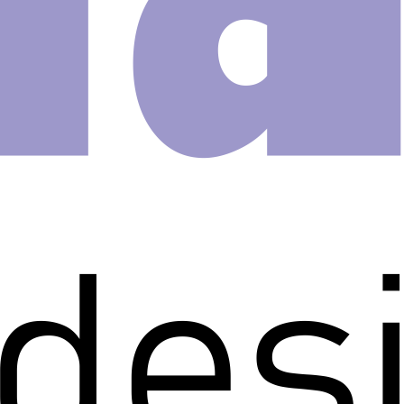
order
vens
s B52
anho de 1 metro x 15 centímetros
esivo faixa decorativa! Deixe o
 imaginação.
til é uma forma rápida, prática e