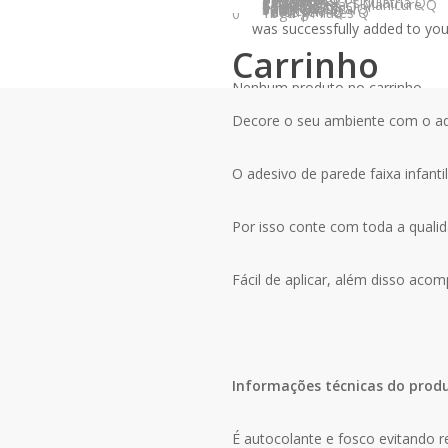
Pet Shop Q
Pizzas Q
Psicologia | Psiquiatria Q
Retro Q
Salão Beleza | Manicure Q
Salgados Q
Sobrancelha Q
Sorvetes Q
Spa | Estética Q
Sushi Q
Tabacaria Q
Descrição
Informação a
Tatuagem Q
search
account
Yoga | Pilates Q
0
was successfully added to your
Carrinho
O Kit possui 05 faixas, no taman
Nenhum produto no carrinho.
Decore o seu ambiente com o ades
O adesivo de parede faixa infantil
Por isso conte com toda a qualid
Fácil de aplicar, além disso aco
Informações técnicas do prod
É autocolante e fosco evitando r