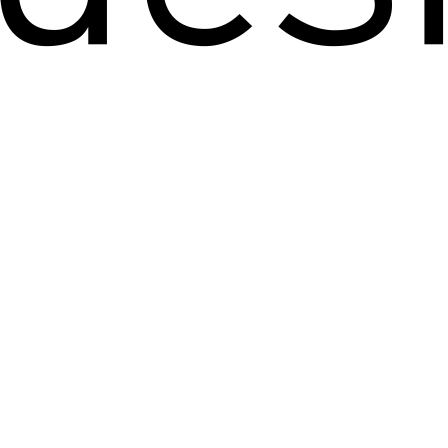
idade e praticidade de nossos
companha manual de aplicação.
o de entrega:
Consultar
uvens | Céu