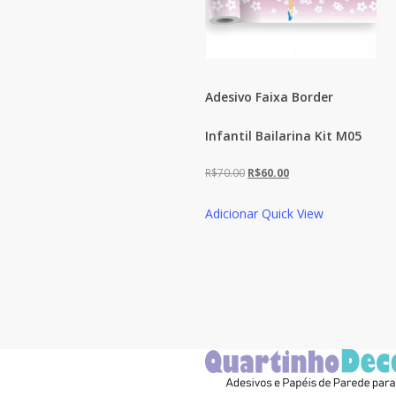
Adesivo Faixa Border
Infantil Bailarina Kit M05
O
O
R$
70.00
R$
60.00
preço
preço
Adicionar
Quick View
original
atual
era:
é:
R$70.00.
R$60.00.