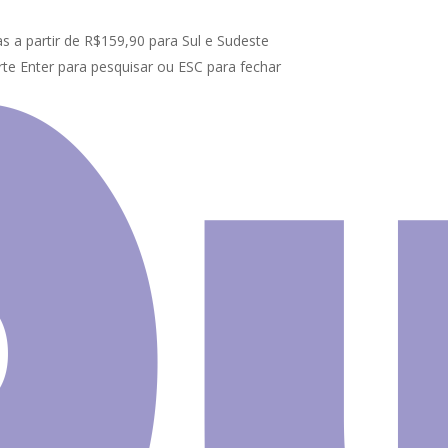
s a partir de R$159,90 para Sul e Sudeste
te Enter para pesquisar ou ESC para fechar
 | Céu
Adesivo Infantil Faixa Border Céu Nuvens Arco-Íris B52
Adesivo 