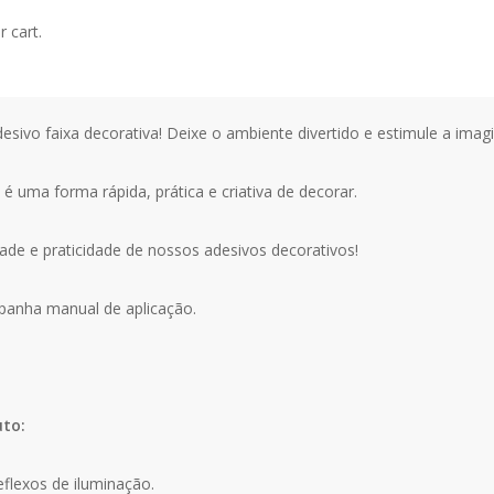
dicional
Avaliações (0)
 cart.
ho de 1 metro x 15 centímetros de largura cada faixa.
ivo faixa decorativa! Deixe o ambiente divertido e estimule a imag
 é uma forma rápida, prática e criativa de decorar.
ade e praticidade de nossos adesivos decorativos!
mpanha manual de aplicação.
uto:
eflexos de iluminação.