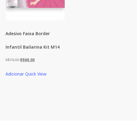
Adesivo Faixa Border
Infantil Bailarina Kit M14
O
O
R$
70.00
R$
60.00
preço
preço
Adicionar
Quick View
original
atual
era:
é:
R$70.00.
R$60.00.