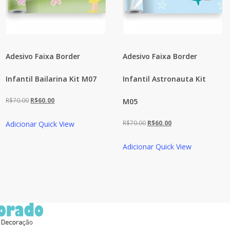
Adesivo Faixa Border
Adesivo Faixa Border
Infantil Bailarina Kit M07
Infantil Astronauta Kit
O
O
R$
70.00
R$
60.00
M05
preço
preço
O
O
R$
70.00
R$
60.00
Adicionar
Quick View
original
atual
preço
preço
era:
é:
Adicionar
Quick View
original
atual
R$70.00.
R$60.00.
era:
é:
R$70.00.
R$60.00.