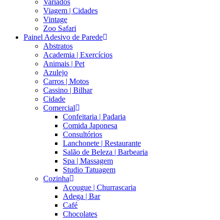
Variados
Viagem | Cidades
Vintage
Zoo Safari
Painel Adesivo de Parede
Abstratos
Academia | Exercícios
Animais | Pet
Azulejo
Carros | Motos
Cassino | Bilhar
Cidade
Comercial
Confeitaria | Padaria
Comida Japonesa
Consultórios
Lanchonete | Restaurante
Salão de Beleza | Barbearia
Spa | Massagem
Studio Tatuagem
Cozinha
Açougue | Churrascaria
Adega | Bar
Café
Chocolates