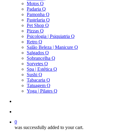
Motos Q
Padaria Q
Pamonha Q
Pastelaria Q
Pet Shop Q
Pizzas Q
Psicologia | Psiquiatria Q
Retro Q
Salão Beleza | Manicure Q
Salgados Q
Sobrancelha Q
Sorvetes Q
Spa | Estética Q
Sushi Q
Tabacaria Q
Tatuagem Q
Yoga | Pilates Q
search
account
0
was successfully added to your cart.