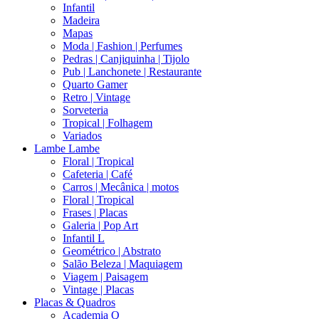
Infantil
Madeira
Mapas
Moda | Fashion | Perfumes
Pedras | Canjiquinha | Tijolo
Pub | Lanchonete | Restaurante
Quarto Gamer
Retro | Vintage
Sorveteria
Tropical | Folhagem
Variados
Lambe Lambe
Floral | Tropical
Cafeteria | Café
Carros | Mecânica | motos
Floral | Tropical
Frases | Placas
Galeria | Pop Art
Infantil L
Geométrico | Abstrato
Salão Beleza | Maquiagem
Viagem | Paisagem
Vintage | Placas
Placas & Quadros
Academia Q