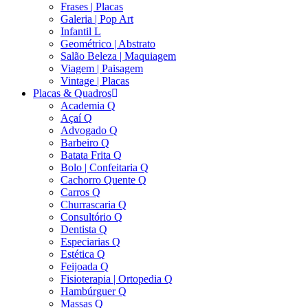
Frases | Placas
Galeria | Pop Art
Infantil L
Geométrico | Abstrato
Salão Beleza | Maquiagem
Viagem | Paisagem
Vintage | Placas
Placas & Quadros
Academia Q
Açaí Q
Advogado Q
Barbeiro Q
Batata Frita Q
Bolo | Confeitaria Q
Cachorro Quente Q
Carros Q
Churrascaria Q
Consultório Q
Dentista Q
Especiarias Q
Estética Q
Feijoada Q
Fisioterapia | Ortopedia Q
Hambúrguer Q
Massas Q