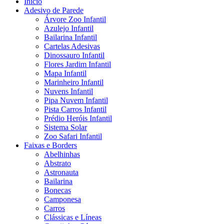
Início
Adesivo de Parede
Árvore Zoo Infantil
Azulejo Infantil
Bailarina Infantil
Cartelas Adesivas
Dinossauro Infantil
Flores Jardim Infantil
Mapa Infantil
Marinheiro Infantil
Nuvens Infantil
Pipa Nuvem Infantil
Pista Carros Infantil
Prédio Heróis Infantil
Sistema Solar
Zoo Safari Infantil
Faixas e Borders
Abelhinhas
Abstrato
Astronauta
Bailarina
Bonecas
Camponesa
Carros
Clássicas e Líneas