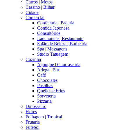
Carros | Motos
Cassino | Bilhar
Cidade
Comercial
Confeitaria | Padaria
Comida Japonesa
Consultórios
Lanchonete | Restaurante
Salão de Beleza | Barbearia
Spa | Massagem
Studio Tatuagem
Cozinha
Açougue | Churrascaria
Adega | Bar
Café
Chocolates
Pastilhas
Queijos e Frios
Sorveteria
Pizzaria
Dinossauro
Flores
Folhagem | Tropical
Frutaria
Futebol