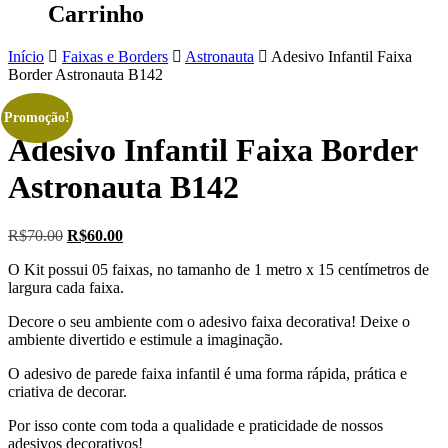
Carrinho
Início
Faixas e Borders
Astronauta
Adesivo Infantil Faixa
Border Astronauta B142
Promoção!
Adesivo Infantil Faixa Border
Astronauta B142
O
O
R$
70.00
R$
60.00
preço
preço
O Kit possui 05 faixas, no tamanho de 1 metro x 15 centímetros de
original
atual
largura cada faixa.
era:
é:
R$70.00.
R$60.00.
Decore o seu ambiente com o adesivo faixa decorativa! Deixe o
ambiente divertido e estimule a imaginação.
O adesivo de parede faixa infantil é uma forma rápida, prática e
criativa de decorar.
Por isso conte com toda a qualidade e praticidade de nossos
adesivos decorativos!