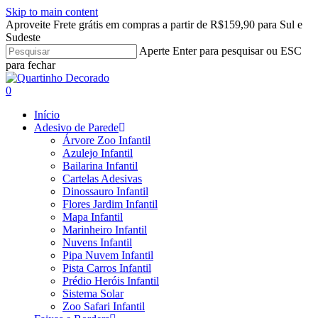
Skip to main content
Aproveite Frete grátis em compras a partir de R$159,90 para Sul e
Sudeste
Aperte Enter para pesquisar ou ESC
para fechar
Close
Search
search
account
0
Menu
Início
Adesivo de Parede
Árvore Zoo Infantil
Azulejo Infantil
Bailarina Infantil
Cartelas Adesivas
Dinossauro Infantil
Flores Jardim Infantil
Mapa Infantil
Marinheiro Infantil
Nuvens Infantil
Pipa Nuvem Infantil
Pista Carros Infantil
Prédio Heróis Infantil
Sistema Solar
Zoo Safari Infantil