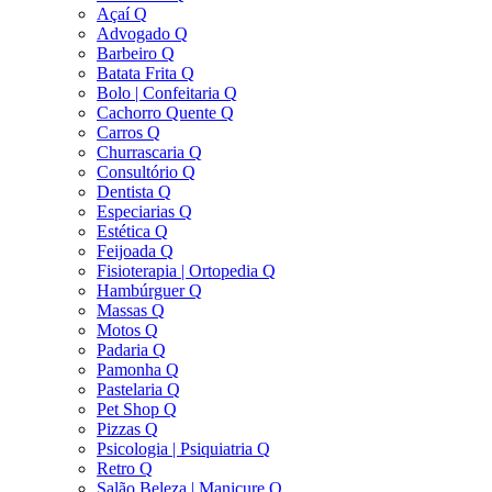
Açaí Q
Advogado Q
Barbeiro Q
Batata Frita Q
Bolo | Confeitaria Q
Cachorro Quente Q
Carros Q
Churrascaria Q
Consultório Q
Dentista Q
Especiarias Q
Estética Q
Feijoada Q
Fisioterapia | Ortopedia Q
Hambúrguer Q
Massas Q
Motos Q
Padaria Q
Pamonha Q
Pastelaria Q
Pet Shop Q
Pizzas Q
Psicologia | Psiquiatria Q
Retro Q
Salão Beleza | Manicure Q