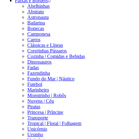
Faixas e Borders
Abelhinhas
Abstrato
Astronauta
Bailarina
Bonecas
Camponesa
Carros
Clássicas e Líneas
Corujinhas Pássaros
Cozinha | Comidas e Bebidas
Dinossauros
Fadas
Fazendinha
Fundo do Mar | Náutico
Futebol
Marinheiro
Monstrinho | Robôs
Nuvens | Céu
Piratas
Princesa | Príncipe
Transporte
Tropical | Floral | Folhagem
Unicórnio
Ursinho