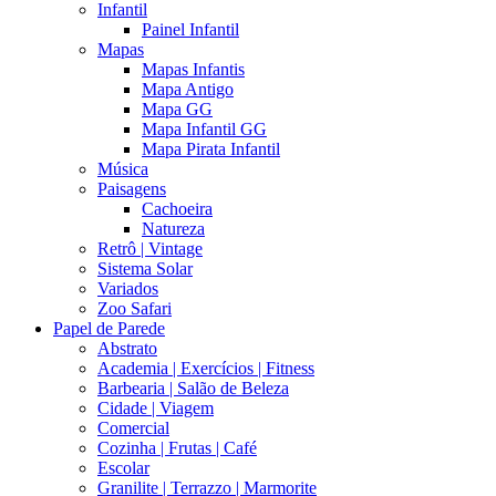
Infantil
Painel Infantil
Mapas
Mapas Infantis
Mapa Antigo
Mapa GG
Mapa Infantil GG
Mapa Pirata Infantil
Música
Paisagens
Cachoeira
Natureza
Retrô | Vintage
Sistema Solar
Variados
Zoo Safari
Papel de Parede
Abstrato
Academia | Exercícios | Fitness
Barbearia | Salão de Beleza
Cidade | Viagem
Comercial
Cozinha | Frutas | Café
Escolar
Granilite | Terrazzo | Marmorite