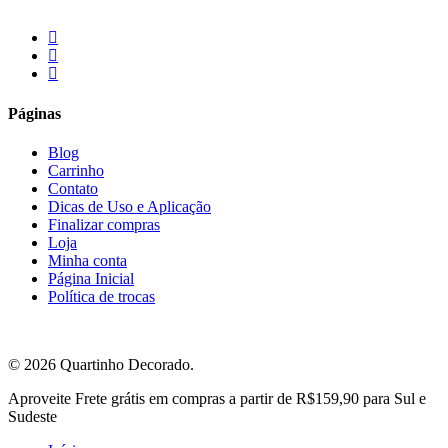
facebook
instagram
email
Páginas
Blog
Carrinho
Contato
Dicas de Uso e Aplicação
Finalizar compras
Loja
Minha conta
Página Inicial
Política de trocas
© 2026 Quartinho Decorado.
Close
Aproveite Frete grátis em compras a partir de R$159,90 para Sul e
Menu
Sudeste