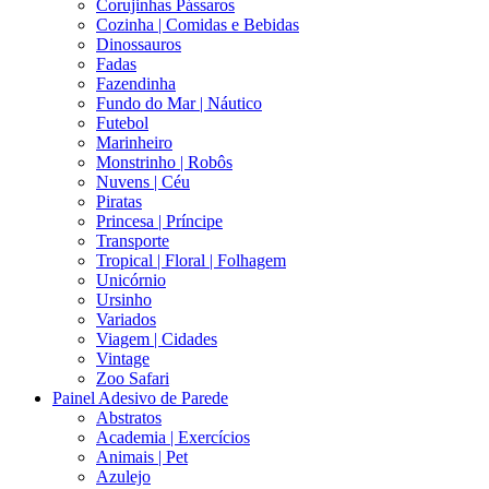
Corujinhas Pássaros
Cozinha | Comidas e Bebidas
Dinossauros
Fadas
Fazendinha
Fundo do Mar | Náutico
Futebol
Marinheiro
Monstrinho | Robôs
Nuvens | Céu
Piratas
Princesa | Príncipe
Transporte
Tropical | Floral | Folhagem
Unicórnio
Ursinho
Variados
Viagem | Cidades
Vintage
Zoo Safari
Painel Adesivo de Parede
Abstratos
Academia | Exercícios
Animais | Pet
Azulejo