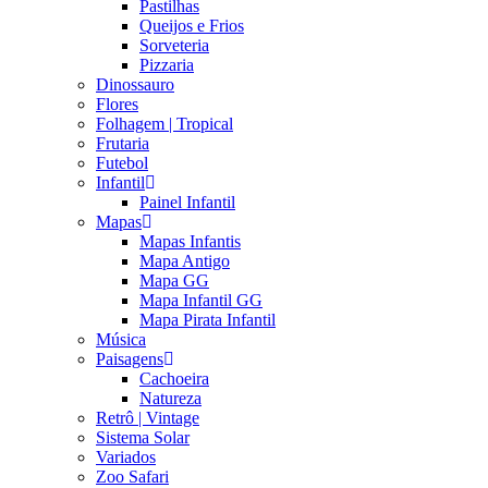
Pastilhas
Queijos e Frios
Sorveteria
Pizzaria
Dinossauro
Flores
Folhagem | Tropical
Frutaria
Futebol
Infantil
Painel Infantil
Mapas
Mapas Infantis
Mapa Antigo
Mapa GG
Mapa Infantil GG
Mapa Pirata Infantil
Música
Paisagens
Cachoeira
Natureza
Retrô | Vintage
Sistema Solar
Variados
Zoo Safari