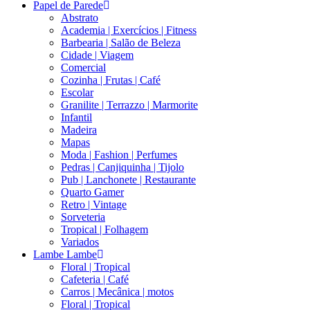
Papel de Parede
Abstrato
Academia | Exercícios | Fitness
Barbearia | Salão de Beleza
Cidade | Viagem
Comercial
Cozinha | Frutas | Café
Escolar
Granilite | Terrazzo | Marmorite
Infantil
Madeira
Mapas
Moda | Fashion | Perfumes
Pedras | Canjiquinha | Tijolo
Pub | Lanchonete | Restaurante
Quarto Gamer
Retro | Vintage
Sorveteria
Tropical | Folhagem
Variados
Lambe Lambe
Floral | Tropical
Cafeteria | Café
Carros | Mecânica | motos
Floral | Tropical