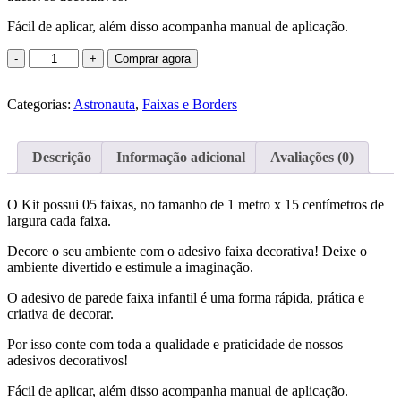
Fácil de aplicar, além disso acompanha manual de aplicação.
Quantidade
Comprar agora
de
Adesivo
Categorias:
Infantil
Astronauta
,
Faixas e Borders
Faixa
Border
Astronauta
Descrição
Informação adicional
Avaliações (0)
B142
O Kit possui 05 faixas, no tamanho de 1 metro x 15 centímetros de
largura cada faixa.
Decore o seu ambiente com o adesivo faixa decorativa! Deixe o
ambiente divertido e estimule a imaginação.
O adesivo de parede faixa infantil é uma forma rápida, prática e
criativa de decorar.
Por isso conte com toda a qualidade e praticidade de nossos
adesivos decorativos!
Fácil de aplicar, além disso acompanha manual de aplicação.