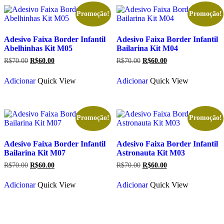
Promoção!
Promoção!
Adesivo Faixa Border Infantil
Adesivo Faixa Border Infantil
Abelhinhas Kit M05
Bailarina Kit M04
O
O
O
O
R$
70.00
R$
60.00
R$
70.00
R$
60.00
preço
preço
preço
preço
original
atual
original
atual
Adicionar
Quick View
Adicionar
Quick View
era:
é:
era:
é:
R$70.00.
R$60.00.
R$70.00.
R$60.00.
Promoção!
Promoção!
Adesivo Faixa Border Infantil
Adesivo Faixa Border Infantil
Bailarina Kit M07
Astronauta Kit M03
O
O
O
O
R$
70.00
R$
60.00
R$
70.00
R$
60.00
preço
preço
preço
preço
original
atual
original
atual
Adicionar
Quick View
Adicionar
Quick View
era:
é:
era:
é:
R$70.00.
R$60.00.
R$70.00.
R$60.00.