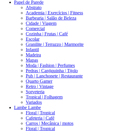
Papel de Parede
Abstrato
Academia | Exercícios | Fitness
Barbearia | Salão de Beleza
Cidade | Viagem
Comercial
Cozinha | Frutas | Café
Escolar
Granilite | Terrazzo | Marmorite
Infantil
Madeira
Mapas
Moda | Fashion | Perfumes
Pedras | Canjiquinha | Tijolo
Pub | Lanchonete | Restaurante
Quarto Gamer
Retro | Vintage
Sorveteria
Tropical | Folhagem
Variados
Lambe Lambe
Floral | Tropical
Cafeteria | Café
Carros | Mecânica | motos
Floral | Tropical