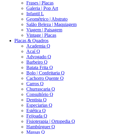
Frases | Placas
Galeria | Pop Art
Infantil L
Geométrico | Abstrato
Salão Beleza | Maquiagem
Viagem | Paisagem
Vintage | Placas
Placas & Quadros
Academia Q
Açaí Q
Advogado Q
Barbeiro Q
Batata Frita Q
Bolo | Confeitaria Q
Cachorro Quente Q
Carros Q
Churrascaria Q
Consultório Q
Dentista Q
Especiarias Q
Estética Q
Feijoada Q
Fisioterapia | Ortopedia Q
Hambúrguer Q
Massas Q