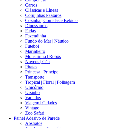
Carros
Clássicas e Líneas
Corujinhas Pássaros
Cozinha | Comidas e Bebidas
Dinossauros
Fadas
Fazendinha
Fundo do Mar | Náutico
Futebol
Marinheiro
Monstrinho | Robôs
Nuvens | Céu
Piratas
Princesa | Príncipe
Transporte
Tropical | Floral | Folhagem
Unicórnio
Ursinho
Variados
Viagem | Cidades
Vintage
Zoo Safari
Painel Adesivo de Parede
Abstratos