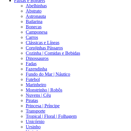
Faixas e Borders
Abelhinhas
Abstrato
Astronauta
Bailarina
Bonecas
Camponesa
Carros
Clássicas e Líneas
Corujinhas Pássaros
Cozinha | Comidas e Bebidas
Dinossauros
Fadas
Fazendinha
Fundo do Mar | Náutico
Futebol
Marinheiro
Monstrinho | Robôs
Nuvens | Céu
Piratas
Princesa | Príncipe
Transporte
Tropical | Floral | Folhagem
Unicórnio
Ursinho