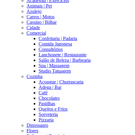
Academia | Exercícios
Animais | Pet
Azulejo
Carros | Motos
Cassino | Bilhar
Cidade
Comercial
Confeitaria | Padaria
Comida Japonesa
Consultórios
Lanchonete | Restaurante
Salão de Beleza | Barbearia
Spa | Massagem
Studio Tatuagem
Cozinha
Açougue | Churrascaria
Adega | Bar
Café
Chocolates
Pastilhas
Queijos e Frios
Sorveteria
Pizzaria
Dinossauro
Flores