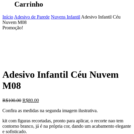
Carrinho
Início
Adesivo de Parede
Nuvens Infantil
Adesivo Infantil Céu
Nuvem M08
Promoção!
Adesivo Infantil Céu Nuvem
M08
O
O
R$
100.00
R$
80.00
preço
preço
Confira as medidas na segunda imagem ilustrativa.
original
atual
era:
é:
kit com figuras recortadas, pronto para aplicar, o recorte nao tem
R$100.00.
R$80.00.
contorno branco, já é na própria cor, dando um acabamento elegante
e sofisticado.