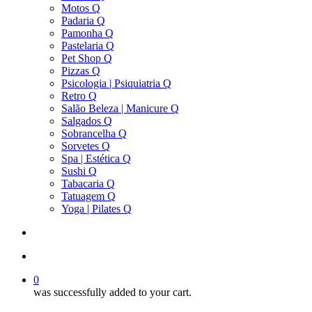
Motos Q
Padaria Q
Pamonha Q
Pastelaria Q
Pet Shop Q
Pizzas Q
Psicologia | Psiquiatria Q
Retro Q
Salão Beleza | Manicure Q
Salgados Q
Sobrancelha Q
Sorvetes Q
Spa | Estética Q
Sushi Q
Tabacaria Q
Tatuagem Q
Yoga | Pilates Q
search
account
0
was successfully added to your cart.