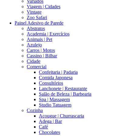
Variados
Viagem | Cidades
Vintage
Zoo Safari
Painel Adesivo de Parede
Abstratos
Academia | Exercícios
Animais | Pet
Azulejo
Carros | Motos
Cassino | Bilhar
Cidade
Comercial
Confeitaria | Padaria
Comida Japonesa
Consultórios
Lanchonete | Restaurante
Salão de Beleza | Barbearia
Spa | Massagem
Studio Tatuagem
Cozinha
Açougue | Churrascaria
Adega | Bar
Café
Chocolates