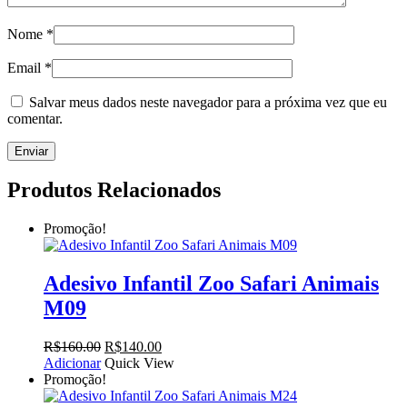
Nome
*
Email
*
Salvar meus dados neste navegador para a próxima vez que eu
comentar.
Produtos Relacionados
Promoção!
Adesivo Infantil Zoo Safari Animais
M09
O
O
R$
160.00
R$
140.00
preço
preço
Adicionar
Quick View
original
atual
Promoção!
era:
é: