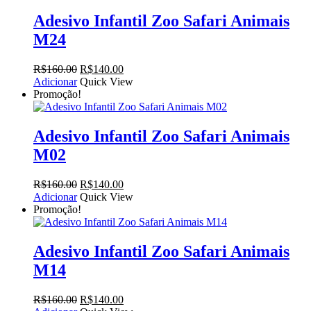
R$160.00.
R$140.00.
Adesivo Infantil Zoo Safari Animais
M24
O
O
R$
160.00
R$
140.00
preço
preço
Adicionar
Quick View
original
atual
Promoção!
era:
é:
R$160.00.
R$140.00.
Adesivo Infantil Zoo Safari Animais
M02
O
O
R$
160.00
R$
140.00
preço
preço
Adicionar
Quick View
original
atual
Promoção!
era:
é:
R$160.00.
R$140.00.
Adesivo Infantil Zoo Safari Animais
M14
O
O
R$
160.00
R$
140.00