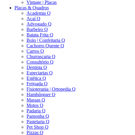
Vintage | Placas
Placas & Quadros
Academia Q
Açaí Q
Advogado Q
Barbeiro Q
Batata Frita Q
Bolo | Confeitaria Q
Cachorro Quente Q
Carros Q
Churrascaria Q
Consultório Q
Dentista Q
Especiarias Q
Estética Q
Feijoada Q
Fisioterapia | Ortopedia Q
Hambúrguer Q
Massas Q
Motos Q
Padaria Q
Pamonha Q
Pastelaria Q
Pet Shop Q
Pizzas Q