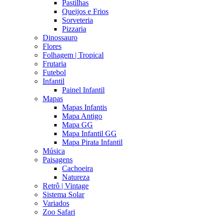
Pastilhas
Queijos e Frios
Sorveteria
Pizzaria
Dinossauro
Flores
Folhagem | Tropical
Frutaria
Futebol
Infantil
Painel Infantil
Mapas
Mapas Infantis
Mapa Antigo
Mapa GG
Mapa Infantil GG
Mapa Pirata Infantil
Música
Paisagens
Cachoeira
Natureza
Retrô | Vintage
Sistema Solar
Variados
Zoo Safari