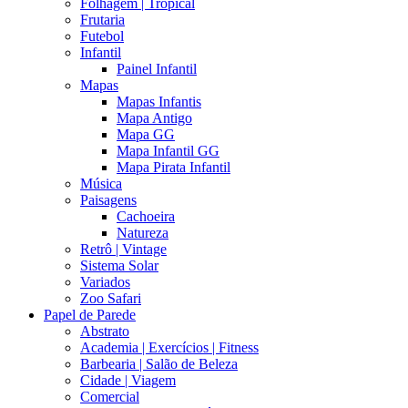
Folhagem | Tropical
Frutaria
Futebol
Infantil
Painel Infantil
Mapas
Mapas Infantis
Mapa Antigo
Mapa GG
Mapa Infantil GG
Mapa Pirata Infantil
Música
Paisagens
Cachoeira
Natureza
Retrô | Vintage
Sistema Solar
Variados
Zoo Safari
Papel de Parede
Abstrato
Academia | Exercícios | Fitness
Barbearia | Salão de Beleza
Cidade | Viagem
Comercial