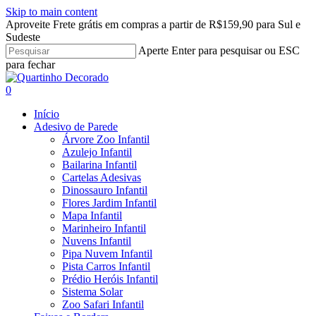
Skip to main content
Aproveite Frete grátis em compras a partir de R$159,90 para Sul e
Sudeste
Aperte Enter para pesquisar ou ESC
para fechar
Close
Search
search
account
0
Menu
Início
Adesivo de Parede
Árvore Zoo Infantil
Azulejo Infantil
Bailarina Infantil
Cartelas Adesivas
Dinossauro Infantil
Flores Jardim Infantil
Mapa Infantil
Marinheiro Infantil
Nuvens Infantil
Pipa Nuvem Infantil
Pista Carros Infantil
Prédio Heróis Infantil
Sistema Solar
Zoo Safari Infantil