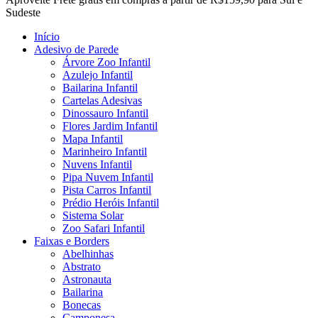
Menu
Sudeste
Início
Adesivo de Parede
Árvore Zoo Infantil
Azulejo Infantil
Bailarina Infantil
Cartelas Adesivas
Dinossauro Infantil
Flores Jardim Infantil
Mapa Infantil
Marinheiro Infantil
Nuvens Infantil
Pipa Nuvem Infantil
Pista Carros Infantil
Prédio Heróis Infantil
Sistema Solar
Zoo Safari Infantil
Faixas e Borders
Abelhinhas
Abstrato
Astronauta
Bailarina
Bonecas
Camponesa