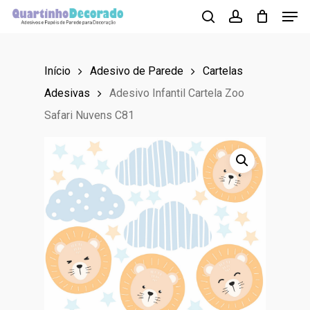
Men
Skip
to
search
account
main
Início
Adesivo de Parede
Cartelas
content
Adesivas
Adesivo Infantil Cartela Zoo
Safari Nuvens C81