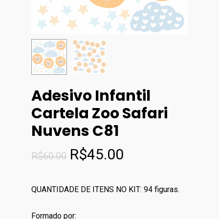
Adesivo Infantil
Cartela Zoo Safari
Nuvens C81
O
O
R$
45.00
R$
60.00
preço
preço
original
atual
QUANTIDADE DE ITENS NO KIT: 94 figuras.
era:
é:
R$60.00.
R$45.00.
Formado por: