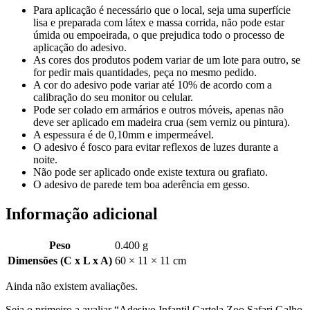
Para aplicação é necessário que o local, seja uma superfície
lisa e preparada com látex e massa corrida, não pode estar
úmida ou empoeirada, o que prejudica todo o processo de
aplicação do adesivo.
As cores dos produtos podem variar de um lote para outro, se
for pedir mais quantidades, peça no mesmo pedido.
A cor do adesivo pode variar até 10% de acordo com a
calibração do seu monitor ou celular.
Pode ser colado em armários e outros móveis, apenas não
deve ser aplicado em madeira crua (sem verniz ou pintura).
A espessura é de 0,10mm e impermeável.
O adesivo é fosco para evitar reflexos de luzes durante a
noite.
Não pode ser aplicado onde existe textura ou grafiato.
O adesivo de parede tem boa aderência em gesso.
Informação adicional
Peso
0.400 g
Dimensões (C x L x A)
60 × 11 × 11 cm
Ainda não existem avaliações.
Seja o primeiro a avaliar “Adesivo Infantil Cartela Zoo Safari Galho