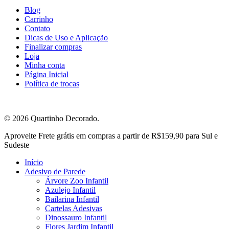
Blog
Carrinho
Contato
Dicas de Uso e Aplicação
Finalizar compras
Loja
Minha conta
Página Inicial
Política de trocas
© 2026 Quartinho Decorado.
Close
Aproveite Frete grátis em compras a partir de R$159,90 para Sul e
Menu
Sudeste
Início
Adesivo de Parede
Árvore Zoo Infantil
Azulejo Infantil
Bailarina Infantil
Cartelas Adesivas
Dinossauro Infantil
Flores Jardim Infantil