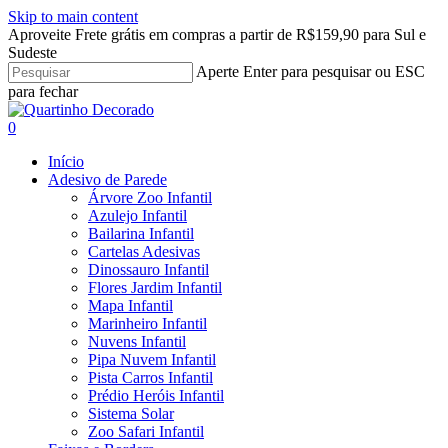
Skip to main content
Aproveite Frete grátis em compras a partir de R$159,90 para Sul e
Sudeste
Aperte Enter para pesquisar ou ESC
para fechar
Close
Search
search
account
0
Menu
Início
Adesivo de Parede
Árvore Zoo Infantil
Azulejo Infantil
Bailarina Infantil
Cartelas Adesivas
Dinossauro Infantil
Flores Jardim Infantil
Mapa Infantil
Marinheiro Infantil
Nuvens Infantil
Pipa Nuvem Infantil
Pista Carros Infantil
Prédio Heróis Infantil
Sistema Solar
Zoo Safari Infantil