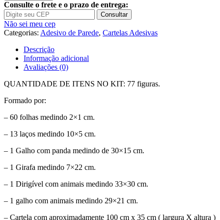
Adesivo
Consulte o frete e o prazo de entrega:
Infantil
Consultar
Cartela
Não sei meu cep
Zoo
Categorias:
Adesivo de Parede
,
Cartelas Adesivas
Safari
Galho
Descrição
C13
Informação adicional
Avaliações (0)
QUANTIDADE DE ITENS NO KIT: 77 figuras.
Formado por:
– 60 folhas medindo 2×1 cm.
– 13 laços medindo 10×5 cm.
– 1 Galho com panda medindo de 30×15 cm.
– 1 Girafa medindo 7×22 cm.
– 1 Dirigível com animais medindo 33×30 cm.
– 1 galho com animais medindo 29×21 cm.
– Cartela com aproximadamente 100 cm x 35 cm ( largura X altura )