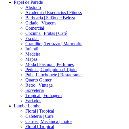
Papel de Parede
Abstrato
Academia | Exercícios | Fitness
Barbearia | Salão de Beleza
Cidade | Viagem
Comercial
Cozinha | Frutas | Café
Escolar
Granilite | Terrazzo | Marmorite
Infantil
Madeira
Mapas
Moda | Fashion | Perfumes
Pedras | Canjiquinha | Tijolo
Pub | Lanchonete | Restaurante
Quarto Gamer
Retro | Vintage
Sorveteria
Tropical | Folhagem
Variados
Lambe Lambe
Floral | Tropical
Cafeteria | Café
Carros | Mecânica | motos
Floral | Tropical