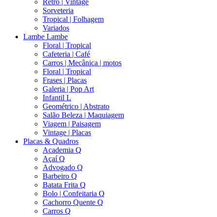
Retro | Vintage
Sorveteria
Tropical | Folhagem
Variados
Lambe Lambe
Floral | Tropical
Cafeteria | Café
Carros | Mecânica | motos
Floral | Tropical
Frases | Placas
Galeria | Pop Art
Infantil L
Geométrico | Abstrato
Salão Beleza | Maquiagem
Viagem | Paisagem
Vintage | Placas
Placas & Quadros
Academia Q
Açaí Q
Advogado Q
Barbeiro Q
Batata Frita Q
Bolo | Confeitaria Q
Cachorro Quente Q
Carros Q