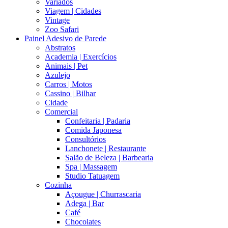
Variados
Viagem | Cidades
Vintage
Zoo Safari
Painel Adesivo de Parede
Abstratos
Academia | Exercícios
Animais | Pet
Azulejo
Carros | Motos
Cassino | Bilhar
Cidade
Comercial
Confeitaria | Padaria
Comida Japonesa
Consultórios
Lanchonete | Restaurante
Salão de Beleza | Barbearia
Spa | Massagem
Studio Tatuagem
Cozinha
Açougue | Churrascaria
Adega | Bar
Café
Chocolates