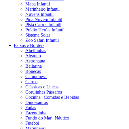
Mapa Infantil
Marinheiro Infantil
Nuvens Infantil
Pipa Nuvem Infantil
Pista Carros Infantil
Prédio Heróis Infantil
Sistema Solar
Zoo Safari Infantil
Faixas e Borders
Abelhinhas
Abstrato
Astronauta
Bailarina
Bonecas
Camponesa
Carros
Clássicas e Líneas
Corujinhas Pássaros
Cozinha | Comidas e Bebidas
Dinossauros
Fadas
Fazendinha
Fundo do Mar | Náutico
Futebol
Marinheiro