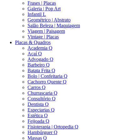
Frases | Placas
Galeria | Pop Art
Infantil L
Geométrico | Abstrato
Salão Beleza | Maquiagem
Viagem | Paisagem
Vintage | Placas
Placas & Quadros
Academia Q
Açaí Q
Advogado Q
Barbeiro Q
Batata Frita Q
Bolo | Confeitaria Q
Cachorro Quente Q
Carros Q
Churrascaria Q
Consultório Q
Dentista Q
Especiarias Q
Estética Q
Feijoada Q
Fisioterapia | Ortopedia Q
Hambúrguer Q
Massas Q