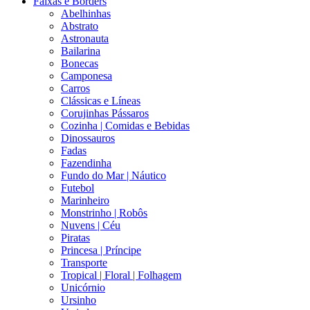
Faixas e Borders
Abelhinhas
Abstrato
Astronauta
Bailarina
Bonecas
Camponesa
Carros
Clássicas e Líneas
Corujinhas Pássaros
Cozinha | Comidas e Bebidas
Dinossauros
Fadas
Fazendinha
Fundo do Mar | Náutico
Futebol
Marinheiro
Monstrinho | Robôs
Nuvens | Céu
Piratas
Princesa | Príncipe
Transporte
Tropical | Floral | Folhagem
Unicórnio
Ursinho