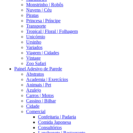
Monstrinho | Robôs
Nuvens | Céu
Piratas
Princesa | Príncipe
Transporte
Tropical | Floral | Folhagem
Unicórnio
Ursinho
Variados
Viagem | Cidades
Vintage
Zoo Safari
Painel Adesivo de Parede
Abstratos
Academia | Exercícios
Animais | Pet
Azulejo
Carros | Motos
Cassino | Bilhar
Cidade
Comercial
Confeitaria | Padaria
Comida Japonesa
Consultórios
Lanchonete | Restaurante