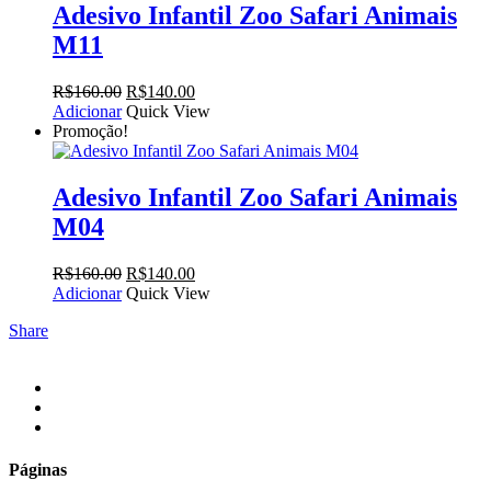
Adesivo Infantil Zoo Safari Animais
M11
O
O
R$
160.00
R$
140.00
preço
preço
Adicionar
Quick View
original
atual
Promoção!
era:
é:
R$160.00.
R$140.00.
Adesivo Infantil Zoo Safari Animais
M04
O
O
R$
160.00
R$
140.00
preço
preço
Adicionar
Quick View
original
atual
Share
era:
é:
R$160.00.
R$140.00.
facebook
instagram
email
Páginas