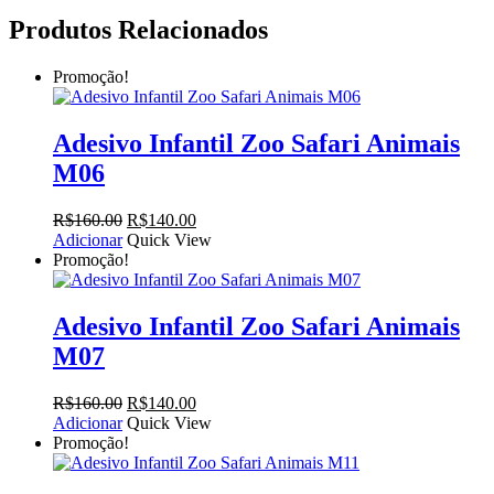
Produtos Relacionados
Promoção!
Adesivo Infantil Zoo Safari Animais
M06
O
O
R$
160.00
R$
140.00
preço
preço
Adicionar
Quick View
original
atual
Promoção!
era:
é:
R$160.00.
R$140.00.
Adesivo Infantil Zoo Safari Animais
M07
O
O
R$
160.00
R$
140.00
preço
preço
Adicionar
Quick View
original
atual
Promoção!
era:
é:
R$160.00.
R$140.00.