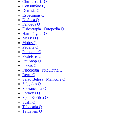
Churrascaria Q
Consultório Q
Dentista Q
Especiarias Q
Estética Q
Feijoada Q
Fisioterapia | Ortopedia Q
Hambúrguer Q
Massas Q
Motos Q
Padaria Q
Pamonha Q
Pastelaria Q
Pet Shop Q
Pizzas Q
Psicologia | Psiquiatria Q
Retro Q
Salão Beleza | Manicure Q
Salgados Q
Sobrancelha Q
Sorvetes Q
Spa | Estética Q
Sushi Q
Tabacaria Q
Tatuagem Q