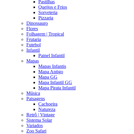
Pastilhas
Queijos e Frios
Sorveteria
Pizzaria
Dinossauro
Flores
Folhagem | Tropical
Frutaria
Futebol
Infantil
Painel Infantil
Mapas
Mapas Infantis
Mapa Antigo
Mapa GG
Mapa Infantil GG
Mapa Pirata Infantil
Música
Paisagens
Cachoeira
Natureza
Retrô | Vintage
Sistema Solar
Variados
Zoo Safari