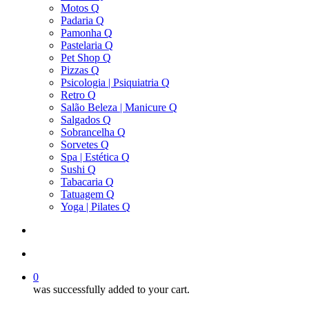
Motos Q
Padaria Q
Pamonha Q
Pastelaria Q
Pet Shop Q
Pizzas Q
Psicologia | Psiquiatria Q
Retro Q
Salão Beleza | Manicure Q
Salgados Q
Sobrancelha Q
Sorvetes Q
Spa | Estética Q
Sushi Q
Tabacaria Q
Tatuagem Q
Yoga | Pilates Q
search
account
0
was successfully added to your cart.