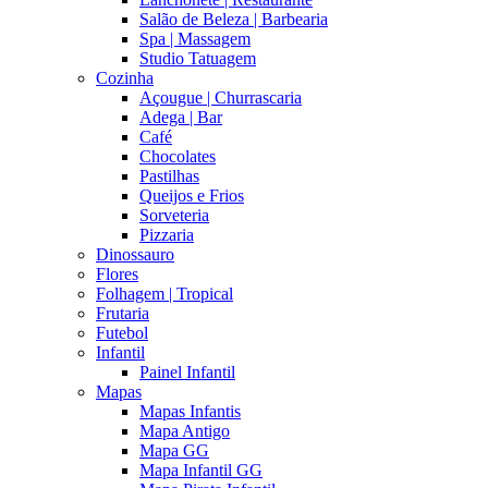
Salão de Beleza | Barbearia
Spa | Massagem
Studio Tatuagem
Cozinha
Açougue | Churrascaria
Adega | Bar
Café
Chocolates
Pastilhas
Queijos e Frios
Sorveteria
Pizzaria
Dinossauro
Flores
Folhagem | Tropical
Frutaria
Futebol
Infantil
Painel Infantil
Mapas
Mapas Infantis
Mapa Antigo
Mapa GG
Mapa Infantil GG