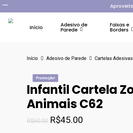
Skip
Aproveite
to
main
Adesivo de
Faixas e
Início
Parede
Borders
content
Aperte Enter para pesquisar ou ESC para fechar
Início
Adesivo de Parede
Cartelas Adesivas
Promoção!
Promoção!
Promoção!
Promoção!
Infantil Cartela Z
Animais C62
O
O
R$
45.00
R$
60.00
preço
preço