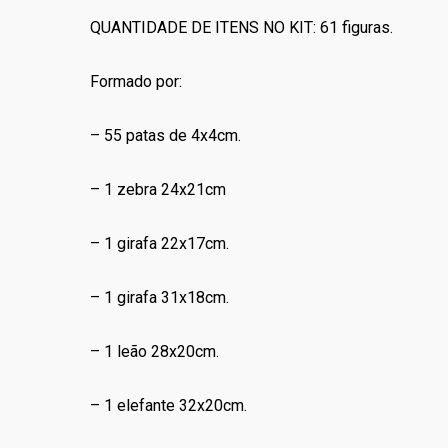
original
atual
QUANTIDADE DE ITENS NO KIT: 61 figuras.
era:
é:
R$60.00.
R$45.00.
Formado por:
– 55 patas de 4x4cm.
– 1 zebra 24x21cm
– 1 girafa 22x17cm.
– 1 girafa 31x18cm.
– 1 leão 28x20cm.
– 1 elefante 32x20cm.