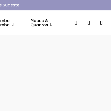
 e Sudeste
ambe
Placas &
search
account
ambe
Quadros