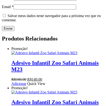
Email
*
Salvar meus dados neste navegador para a próxima vez que eu
comentar.
Produtos Relacionados
Promoção!
Adesivo Infantil Zoo Safari Animais
M23
O
O
R$
160.00
R$
140.00
preço
preço
Adicionar
Quick View
original
atual
Promoção!
era:
é:
R$160.00.
R$140.00.
Adesivo Infantil Zoo Safari Animais