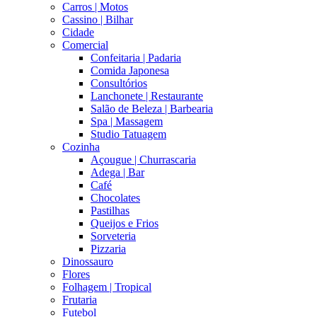
Carros | Motos
Cassino | Bilhar
Cidade
Comercial
Confeitaria | Padaria
Comida Japonesa
Consultórios
Lanchonete | Restaurante
Salão de Beleza | Barbearia
Spa | Massagem
Studio Tatuagem
Cozinha
Açougue | Churrascaria
Adega | Bar
Café
Chocolates
Pastilhas
Queijos e Frios
Sorveteria
Pizzaria
Dinossauro
Flores
Folhagem | Tropical
Frutaria
Futebol