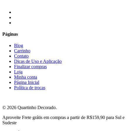
R$160.00.
R$140.00.
facebook
instagram
email
Páginas
Blog
Carrinho
Contato
Dicas de Uso e Aplicação
Finalizar compras
Loja
Minha conta
Página Inicial
Política de trocas
© 2026 Quartinho Decorado.
Close
Aproveite Frete grátis em compras a partir de R$159,90 para Sul e
Menu
Sudeste