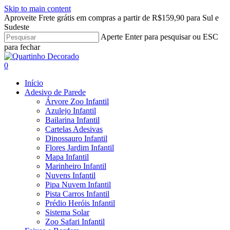
Skip to main content
Aproveite Frete grátis em compras a partir de R$159,90 para Sul e
Sudeste
Aperte Enter para pesquisar ou ESC
para fechar
Close
Search
search
account
0
Menu
Início
Adesivo de Parede
Árvore Zoo Infantil
Azulejo Infantil
Bailarina Infantil
Cartelas Adesivas
Dinossauro Infantil
Flores Jardim Infantil
Mapa Infantil
Marinheiro Infantil
Nuvens Infantil
Pipa Nuvem Infantil
Pista Carros Infantil
Prédio Heróis Infantil
Sistema Solar
Zoo Safari Infantil