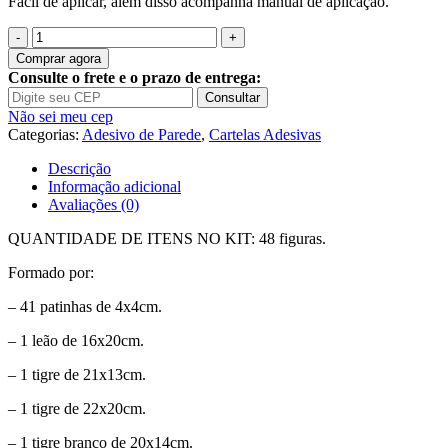
Fácil de aplicar, além disso acompanha manual de aplicação.
Quantidade
de
Comprar agora
Adesivo
Consulte o frete e o prazo de entrega:
Infantil
Consultar
Cartela
Não sei meu cep
Zoo
Categorias:
Adesivo de Parede
,
Cartelas Adesivas
Safari
Animais
Descrição
C56
Informação adicional
Avaliações (0)
QUANTIDADE DE ITENS NO KIT: 48 figuras.
Formado por:
– 41 patinhas de 4x4cm.
– 1 leão de 16x20cm.
– 1 tigre de 21x13cm.
– 1 tigre de 22x20cm.
– 1 tigre branco de 20x14cm.