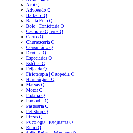
Açaí Q
Advogado Q
Barbeiro Q
Batata Frita Q
Bolo | Confeitaria Q
Cachorro Quente Q
Carros Q
Churrascaria Q
Consultório Q
Dentista Q
Especiarias Q
Estética Q
Feijoada Q
Fisioterapia | Ortopedia Q
Hambúrguer Q
Massas Q
Motos Q
Padaria Q
Pamonha Q
Pastelaria Q
Pet Shop Q
Pizzas Q
Psicologia | Psiquiatria Q
Retro Q
Salão Beleza | Manicure Q