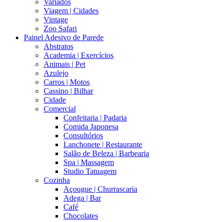
Variados
Viagem | Cidades
Vintage
Zoo Safari
Painel Adesivo de Parede
Abstratos
Academia | Exercícios
Animais | Pet
Azulejo
Carros | Motos
Cassino | Bilhar
Cidade
Comercial
Confeitaria | Padaria
Comida Japonesa
Consultórios
Lanchonete | Restaurante
Salão de Beleza | Barbearia
Spa | Massagem
Studio Tatuagem
Cozinha
Açougue | Churrascaria
Adega | Bar
Café
Chocolates