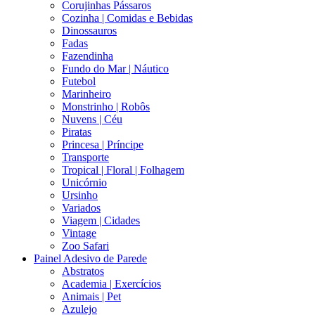
Corujinhas Pássaros
Cozinha | Comidas e Bebidas
Dinossauros
Fadas
Fazendinha
Fundo do Mar | Náutico
Futebol
Marinheiro
Monstrinho | Robôs
Nuvens | Céu
Piratas
Princesa | Príncipe
Transporte
Tropical | Floral | Folhagem
Unicórnio
Ursinho
Variados
Viagem | Cidades
Vintage
Zoo Safari
Painel Adesivo de Parede
Abstratos
Academia | Exercícios
Animais | Pet
Azulejo