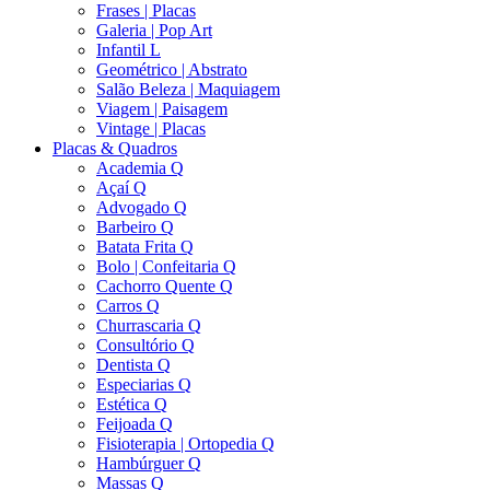
Frases | Placas
Galeria | Pop Art
Infantil L
Geométrico | Abstrato
Salão Beleza | Maquiagem
Viagem | Paisagem
Vintage | Placas
Placas & Quadros
Academia Q
Açaí Q
Advogado Q
Barbeiro Q
Batata Frita Q
Bolo | Confeitaria Q
Cachorro Quente Q
Carros Q
Churrascaria Q
Consultório Q
Dentista Q
Especiarias Q
Estética Q
Feijoada Q
Fisioterapia | Ortopedia Q
Hambúrguer Q
Massas Q