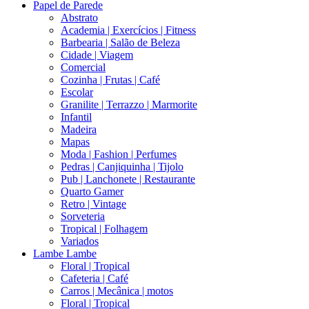
Papel de Parede
Abstrato
Academia | Exercícios | Fitness
Barbearia | Salão de Beleza
Cidade | Viagem
Comercial
Cozinha | Frutas | Café
Escolar
Granilite | Terrazzo | Marmorite
Infantil
Madeira
Mapas
Moda | Fashion | Perfumes
Pedras | Canjiquinha | Tijolo
Pub | Lanchonete | Restaurante
Quarto Gamer
Retro | Vintage
Sorveteria
Tropical | Folhagem
Variados
Lambe Lambe
Floral | Tropical
Cafeteria | Café
Carros | Mecânica | motos
Floral | Tropical