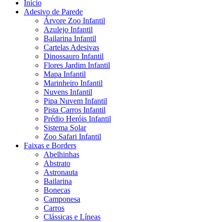
Início
Adesivo de Parede
Árvore Zoo Infantil
Azulejo Infantil
Bailarina Infantil
Cartelas Adesivas
Dinossauro Infantil
Flores Jardim Infantil
Mapa Infantil
Marinheiro Infantil
Nuvens Infantil
Pipa Nuvem Infantil
Pista Carros Infantil
Prédio Heróis Infantil
Sistema Solar
Zoo Safari Infantil
Faixas e Borders
Abelhinhas
Abstrato
Astronauta
Bailarina
Bonecas
Camponesa
Carros
Clássicas e Líneas