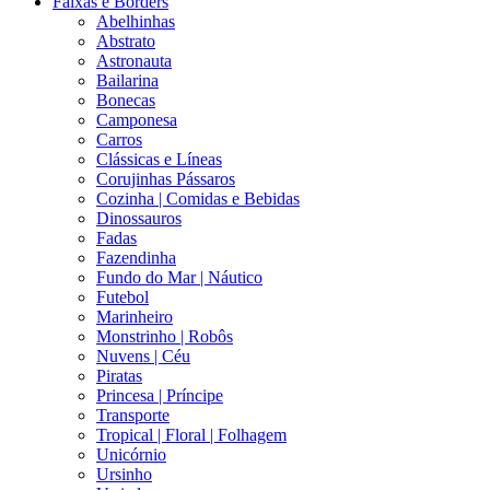
Faixas e Borders
Abelhinhas
Abstrato
Astronauta
Bailarina
Bonecas
Camponesa
Carros
Clássicas e Líneas
Corujinhas Pássaros
Cozinha | Comidas e Bebidas
Dinossauros
Fadas
Fazendinha
Fundo do Mar | Náutico
Futebol
Marinheiro
Monstrinho | Robôs
Nuvens | Céu
Piratas
Princesa | Príncipe
Transporte
Tropical | Floral | Folhagem
Unicórnio
Ursinho