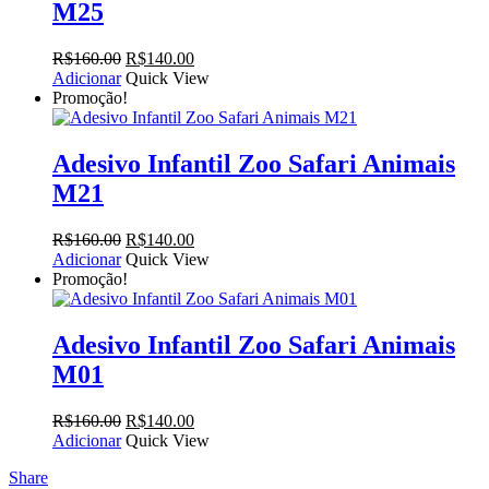
M25
O
O
R$
160.00
R$
140.00
preço
preço
Adicionar
Quick View
original
atual
Promoção!
era:
é:
R$160.00.
R$140.00.
Adesivo Infantil Zoo Safari Animais
M21
O
O
R$
160.00
R$
140.00
preço
preço
Adicionar
Quick View
original
atual
Promoção!
era:
é:
R$160.00.
R$140.00.
Adesivo Infantil Zoo Safari Animais
M01
O
O
R$
160.00
R$
140.00
preço
preço
Adicionar
Quick View
original
atual
Share
era:
é: