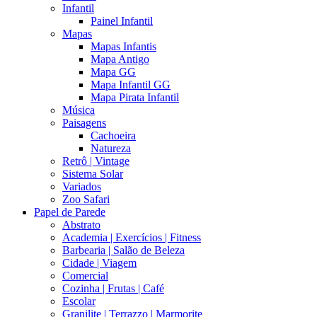
Infantil
Painel Infantil
Mapas
Mapas Infantis
Mapa Antigo
Mapa GG
Mapa Infantil GG
Mapa Pirata Infantil
Música
Paisagens
Cachoeira
Natureza
Retrô | Vintage
Sistema Solar
Variados
Zoo Safari
Papel de Parede
Abstrato
Academia | Exercícios | Fitness
Barbearia | Salão de Beleza
Cidade | Viagem
Comercial
Cozinha | Frutas | Café
Escolar
Granilite | Terrazzo | Marmorite