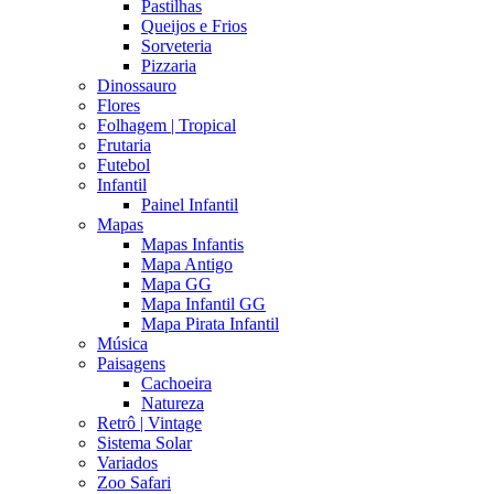
Pastilhas
Queijos e Frios
Sorveteria
Pizzaria
Dinossauro
Flores
Folhagem | Tropical
Frutaria
Futebol
Infantil
Painel Infantil
Mapas
Mapas Infantis
Mapa Antigo
Mapa GG
Mapa Infantil GG
Mapa Pirata Infantil
Música
Paisagens
Cachoeira
Natureza
Retrô | Vintage
Sistema Solar
Variados
Zoo Safari