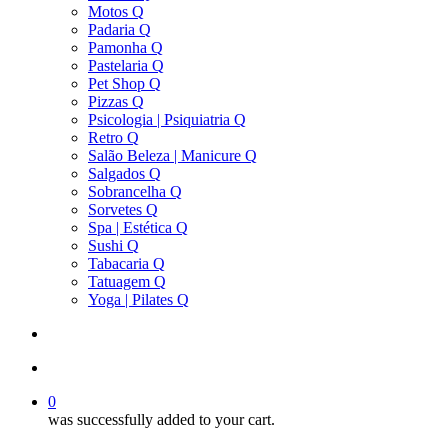
Motos Q
Padaria Q
Pamonha Q
Pastelaria Q
Pet Shop Q
Pizzas Q
Psicologia | Psiquiatria Q
Retro Q
Salão Beleza | Manicure Q
Salgados Q
Sobrancelha Q
Sorvetes Q
Spa | Estética Q
Sushi Q
Tabacaria Q
Tatuagem Q
Yoga | Pilates Q
search
account
0
was successfully added to your cart.