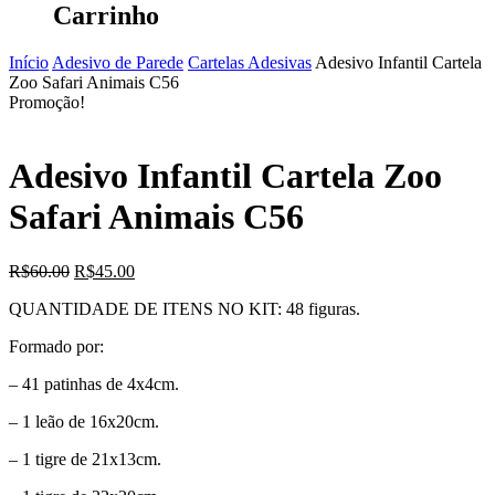
Carrinho
Início
Adesivo de Parede
Cartelas Adesivas
Adesivo Infantil Cartela
Zoo Safari Animais C56
Promoção!
Adesivo Infantil Cartela Zoo
Safari Animais C56
O
O
R$
60.00
R$
45.00
preço
preço
QUANTIDADE DE ITENS NO KIT: 48 figuras.
original
atual
era:
é:
Formado por:
R$60.00.
R$45.00.
– 41 patinhas de 4x4cm.
– 1 leão de 16x20cm.
– 1 tigre de 21x13cm.