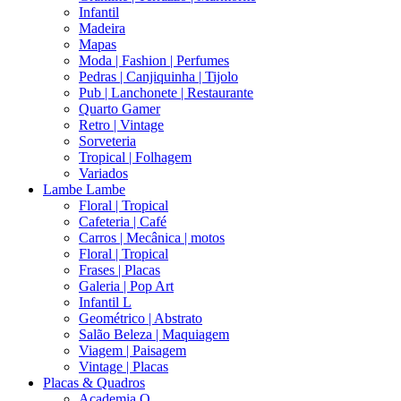
Infantil
Madeira
Mapas
Moda | Fashion | Perfumes
Pedras | Canjiquinha | Tijolo
Pub | Lanchonete | Restaurante
Quarto Gamer
Retro | Vintage
Sorveteria
Tropical | Folhagem
Variados
Lambe Lambe
Floral | Tropical
Cafeteria | Café
Carros | Mecânica | motos
Floral | Tropical
Frases | Placas
Galeria | Pop Art
Infantil L
Geométrico | Abstrato
Salão Beleza | Maquiagem
Viagem | Paisagem
Vintage | Placas
Placas & Quadros
Academia Q