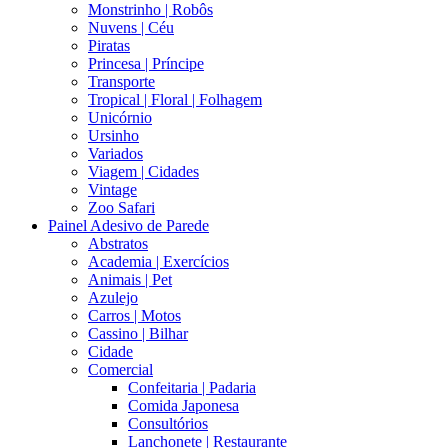
Monstrinho | Robôs
Nuvens | Céu
Piratas
Princesa | Príncipe
Transporte
Tropical | Floral | Folhagem
Unicórnio
Ursinho
Variados
Viagem | Cidades
Vintage
Zoo Safari
Painel Adesivo de Parede
Abstratos
Academia | Exercícios
Animais | Pet
Azulejo
Carros | Motos
Cassino | Bilhar
Cidade
Comercial
Confeitaria | Padaria
Comida Japonesa
Consultórios
Lanchonete | Restaurante