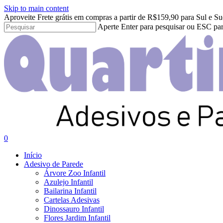
Skip to main content
Aproveite Frete grátis em compras a partir de R$159,90 para Sul e Su
Aperte Enter para pesquisar ou ESC par
Close
Search
search
account
0
Menu
Início
Adesivo de Parede
Árvore Zoo Infantil
Azulejo Infantil
Bailarina Infantil
Cartelas Adesivas
Dinossauro Infantil
Flores Jardim Infantil