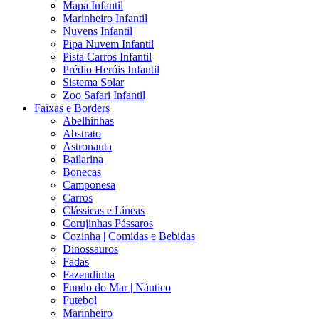
Mapa Infantil
Marinheiro Infantil
Nuvens Infantil
Pipa Nuvem Infantil
Pista Carros Infantil
Prédio Heróis Infantil
Sistema Solar
Zoo Safari Infantil
Faixas e Borders
Abelhinhas
Abstrato
Astronauta
Bailarina
Bonecas
Camponesa
Carros
Clássicas e Líneas
Corujinhas Pássaros
Cozinha | Comidas e Bebidas
Dinossauros
Fadas
Fazendinha
Fundo do Mar | Náutico
Futebol
Marinheiro