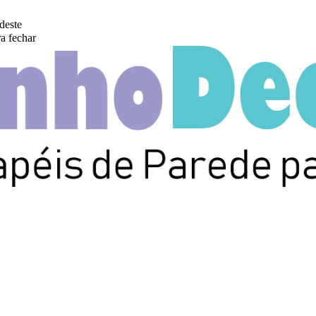
deste
a fechar