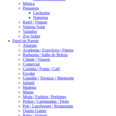
Música
Paisagens
Cachoeira
Natureza
Retrô | Vintage
Sistema Solar
Variados
Zoo Safari
Papel de Parede
Abstrato
Academia | Exercícios | Fitness
Barbearia | Salão de Beleza
Cidade | Viagem
Comercial
Cozinha | Frutas | Café
Escolar
Granilite | Terrazzo | Marmorite
Infantil
Madeira
Mapas
Moda | Fashion | Perfumes
Pedras | Canjiquinha | Tijolo
Pub | Lanchonete | Restaurante
Quarto Gamer
Retro | Vintage