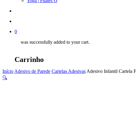
Yoga | Pilates Q
search
account
0
was successfully added to your cart.
Carrinho
Início
Adesivo de Parede
Cartelas Adesivas
Adesivo Infantil Cartel
🔍