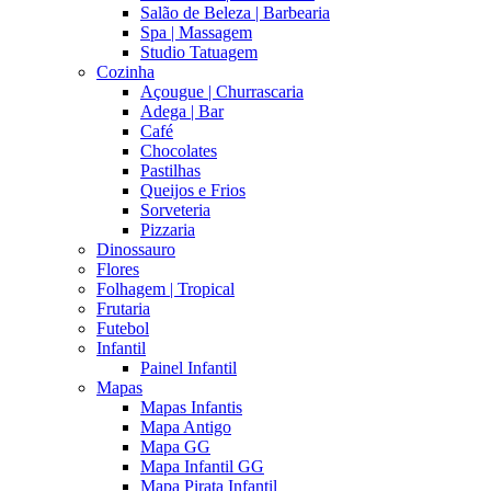
Salão de Beleza | Barbearia
Spa | Massagem
Studio Tatuagem
Cozinha
Açougue | Churrascaria
Adega | Bar
Café
Chocolates
Pastilhas
Queijos e Frios
Sorveteria
Pizzaria
Dinossauro
Flores
Folhagem | Tropical
Frutaria
Futebol
Infantil
Painel Infantil
Mapas
Mapas Infantis
Mapa Antigo
Mapa GG
Mapa Infantil GG
Mapa Pirata Infantil