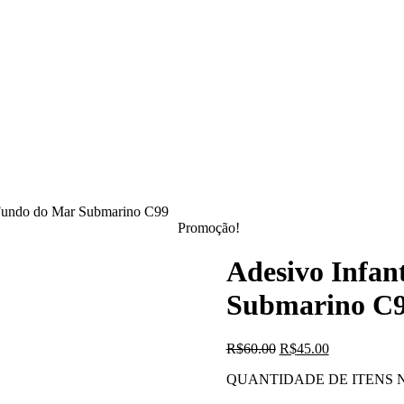
a Fundo do Mar Submarino C99
Promoção!
Adesivo Infan
Submarino C
O
O
R$
60.00
R$
45.00
preço
preço
QUANTIDADE DE ITENS NO K
original
atual
era:
é: