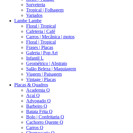
Sorveteria
Tropical | Folhagem
Variados
Lambe Lambe
Floral | Tropical
Cafeteria | Café
Carros | Mecânica | motos
Floral | Tropical
Frases | Placas
Galeria | Pop Art
Infantil L
Geométrico | Abstrato
Salão Beleza | Maquiagem
Viagem | Paisagem
Vintage | Placas
Placas & Quadros
Academia Q
Açaí Q
Advogado Q
Barbeiro Q
Batata Frita Q
Bolo | Confeitaria Q
Cachorro Quente Q
Carros Q
Churrascaria Q