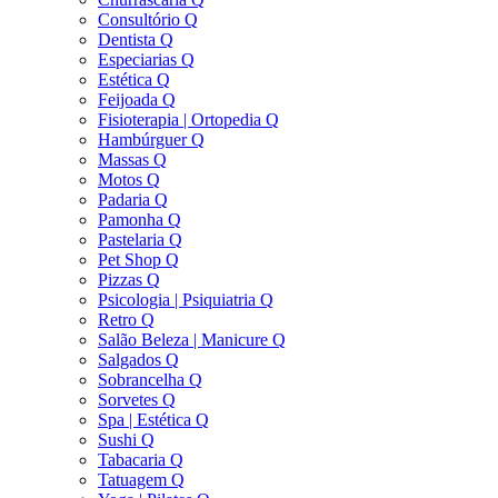
Consultório Q
Dentista Q
Especiarias Q
Estética Q
Feijoada Q
Fisioterapia | Ortopedia Q
Hambúrguer Q
Massas Q
Motos Q
Padaria Q
Pamonha Q
Pastelaria Q
Pet Shop Q
Pizzas Q
Psicologia | Psiquiatria Q
Retro Q
Salão Beleza | Manicure Q
Salgados Q
Sobrancelha Q
Sorvetes Q
Spa | Estética Q
Sushi Q
Tabacaria Q
Tatuagem Q