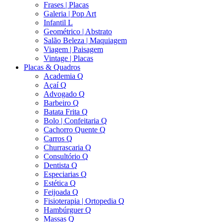
Frases | Placas
Galeria | Pop Art
Infantil L
Geométrico | Abstrato
Salão Beleza | Maquiagem
Viagem | Paisagem
Vintage | Placas
Placas & Quadros
Academia Q
Açaí Q
Advogado Q
Barbeiro Q
Batata Frita Q
Bolo | Confeitaria Q
Cachorro Quente Q
Carros Q
Churrascaria Q
Consultório Q
Dentista Q
Especiarias Q
Estética Q
Feijoada Q
Fisioterapia | Ortopedia Q
Hambúrguer Q
Massas Q