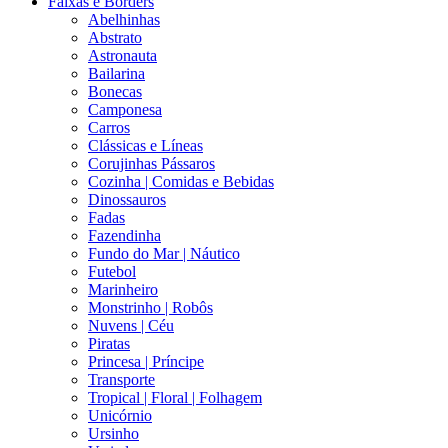
Faixas e Borders
Abelhinhas
Abstrato
Astronauta
Bailarina
Bonecas
Camponesa
Carros
Clássicas e Líneas
Corujinhas Pássaros
Cozinha | Comidas e Bebidas
Dinossauros
Fadas
Fazendinha
Fundo do Mar | Náutico
Futebol
Marinheiro
Monstrinho | Robôs
Nuvens | Céu
Piratas
Princesa | Príncipe
Transporte
Tropical | Floral | Folhagem
Unicórnio
Ursinho