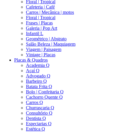
Floral | Tropical
Cafeteria | Café
Carros | Mecânica | motos
Floral | Tropical
Frases | Placas
Galeria | Pop Art
Infantil L
Geométrico | Abstrato
Salão Beleza | Maquiagem
Viagem | Paisagem
Vintage | Placas
Placas & Quadros
Academia Q
Açaí Q
Advogado Q
Barbeiro Q
Batata Frita Q
Bolo | Confeitaria Q
Cachorro Quente Q
Carros Q
Churrascaria Q
Consultório Q
Dentista Q
Especiarias Q
Estética Q