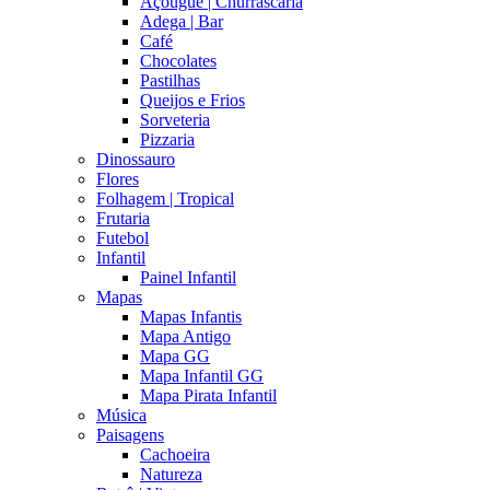
Açougue | Churrascaria
Adega | Bar
Café
Chocolates
Pastilhas
Queijos e Frios
Sorveteria
Pizzaria
Dinossauro
Flores
Folhagem | Tropical
Frutaria
Futebol
Infantil
Painel Infantil
Mapas
Mapas Infantis
Mapa Antigo
Mapa GG
Mapa Infantil GG
Mapa Pirata Infantil
Música
Paisagens
Cachoeira
Natureza