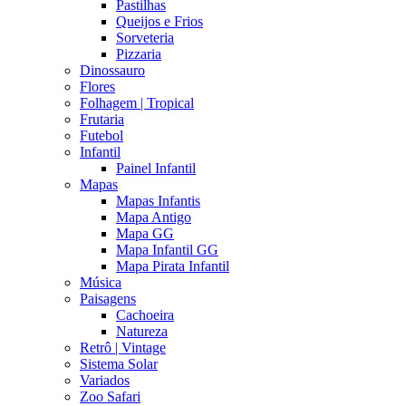
Pastilhas
Queijos e Frios
Sorveteria
Pizzaria
Dinossauro
Flores
Folhagem | Tropical
Frutaria
Futebol
Infantil
Painel Infantil
Mapas
Mapas Infantis
Mapa Antigo
Mapa GG
Mapa Infantil GG
Mapa Pirata Infantil
Música
Paisagens
Cachoeira
Natureza
Retrô | Vintage
Sistema Solar
Variados
Zoo Safari