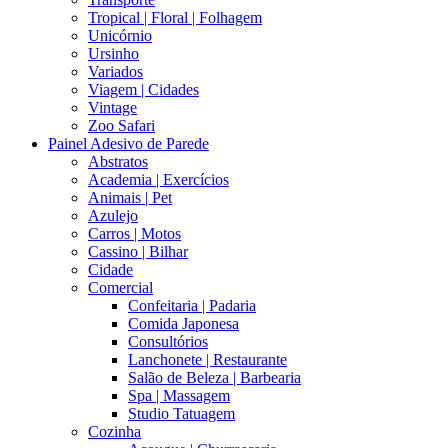
Tropical | Floral | Folhagem
Unicórnio
Ursinho
Variados
Viagem | Cidades
Vintage
Zoo Safari
Painel Adesivo de Parede
Abstratos
Academia | Exercícios
Animais | Pet
Azulejo
Carros | Motos
Cassino | Bilhar
Cidade
Comercial
Confeitaria | Padaria
Comida Japonesa
Consultórios
Lanchonete | Restaurante
Salão de Beleza | Barbearia
Spa | Massagem
Studio Tatuagem
Cozinha