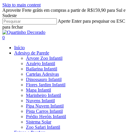
Skip to main content
Aproveite Frete grátis em compras a partir de R$159,90 para Sul e
Sudeste
Aperte Enter para pesquisar ou ESC
para fechar
Close
Search
search
account
0
Menu
Início
Adesivo de Parede
Árvore Zoo Infantil
Azulejo Infantil
Bailarina Infantil
Cartelas Adesivas
Dinossauro Infantil
Flores Jardim Infantil
Mapa Infantil
Marinheiro Infantil
Nuvens Infantil
Pipa Nuvem Infantil
Pista Carros Infantil
Prédio Heróis Infantil
Sistema Solar
Zoo Safari Infantil