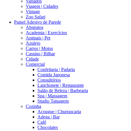
Variados
Viagem | Cidades
Vintage
Zoo Safari
Painel Adesivo de Parede
Abstratos
Academia | Exercícios
Animais | Pet
Azulejo
Carros | Motos
Cassino | Bilhar
Cidade
Comercial
Confeitaria | Padaria
Comida Japonesa
Consultórios
Lanchonete | Restaurante
Salão de Beleza | Barbearia
Spa | Massagem
Studio Tatuagem
Cozinha
Açougue | Churrascaria
Adega | Bar
Café
Chocolates