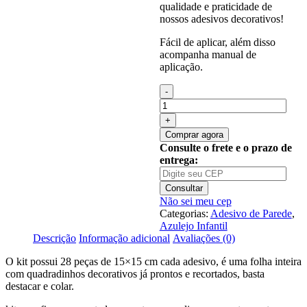
qualidade e praticidade de
nossos adesivos decorativos!
Fácil de aplicar, além disso
acompanha manual de
aplicação.
Quantidade
de
Adesivo
Infantil
Comprar agora
Azulejo
Consulte o frete e o prazo de
Quadradinho
entrega:
Astronauta
M17
Consultar
Não sei meu cep
Categorias:
Adesivo de Parede
,
Azulejo Infantil
Descrição
Informação adicional
Avaliações (0)
O kit possui 28 peças de 15×15 cm cada adesivo, é uma folha inteira
com quadradinhos decorativos já prontos e recortados, basta
destacar e colar.