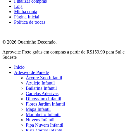
Finalizar compras
Loja
Minha conta
Página Inicial
Política de trocas
© 2026 Quartinho Decorado.
Close
Aproveite Frete grátis em compras a partir de R$159,90 para Sul e
Menu
Sudeste
Início
Adesivo de Parede
Árvore Zoo Infantil
Azulejo Infantil
Bailarina Infantil
Cartelas Adesivas
Dinossauro Infantil
Flores Jardim Infantil
Mapa Infantil
Marinheiro Infantil
Nuvens Infantil
Pipa Nuvem Infantil
Pista Carros Infantil