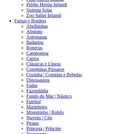
Prédio Heróis Infantil
Sistema Solar
Zoo Safari Infantil
Faixas e Borders
Abelhinhas
Abstrato
Astronauta
Bailarina
Bonecas
Camponesa
Carros
Clássicas e Líneas
Corujinhas Pássaros
Cozinha | Comidas e Bebidas
Dinossauros
Fadas
Fazendinha
Fundo do Mar | Náutico
Futebol
Marinheiro
Monstrinho | Robôs
Nuvens | Céu
Piratas
Princesa | Príncipe
Transporte