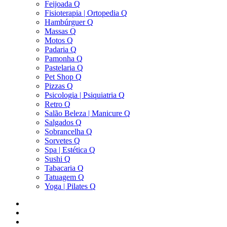
Feijoada Q
Fisioterapia | Ortopedia Q
Hambúrguer Q
Massas Q
Motos Q
Padaria Q
Pamonha Q
Pastelaria Q
Pet Shop Q
Pizzas Q
Psicologia | Psiquiatria Q
Retro Q
Salão Beleza | Manicure Q
Salgados Q
Sobrancelha Q
Sorvetes Q
Spa | Estética Q
Sushi Q
Tabacaria Q
Tatuagem Q
Yoga | Pilates Q