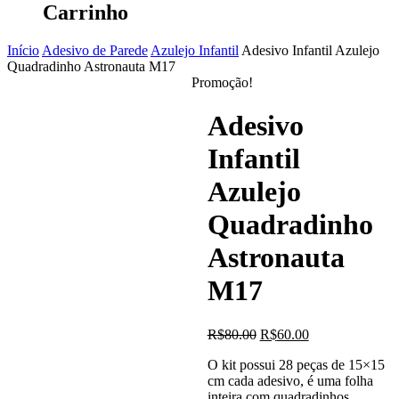
Carrinho
Início
Adesivo de Parede
Azulejo Infantil
Adesivo Infantil Azulejo
Quadradinho Astronauta M17
Promoção!
Adesivo
Infantil
Azulejo
Quadradinho
Astronauta
M17
O
O
R$
80.00
R$
60.00
preço
preço
O kit possui 28 peças de 15×15
original
atual
cm cada adesivo, é uma folha
era:
é:
inteira com quadradinhos
R$80.00.
R$60.00.