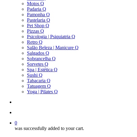
Motos Q
Padaria Q
Pamonha Q
Pastelaria Q
Pet Shop Q
Pizzas Q
Psicologia | Psiquiatria Q
Retro Q
Salão Beleza | Manicure Q
Salgados Q
Sobrancelha Q
Sorvetes Q
Spa | Estética Q
Sushi Q
Tabacaria Q
Tatuagem Q
Yoga | Pilates Q
search
account
0
was successfully added to your cart.