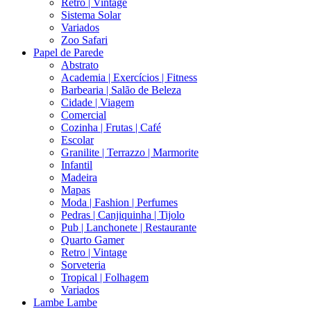
Retrô | Vintage
Sistema Solar
Variados
Zoo Safari
Papel de Parede
Abstrato
Academia | Exercícios | Fitness
Barbearia | Salão de Beleza
Cidade | Viagem
Comercial
Cozinha | Frutas | Café
Escolar
Granilite | Terrazzo | Marmorite
Infantil
Madeira
Mapas
Moda | Fashion | Perfumes
Pedras | Canjiquinha | Tijolo
Pub | Lanchonete | Restaurante
Quarto Gamer
Retro | Vintage
Sorveteria
Tropical | Folhagem
Variados
Lambe Lambe