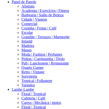
Papel de Parede
Abstrato
Academia | Exercícios | Fitness
Barbearia | Salão de Beleza
Cidade | Viagem
Comercial
Cozinha | Frutas | Café
Escolar
Granilite | Terrazzo | Marmorite
Infantil
Madeira
Mapas
Moda | Fashion | Perfumes
Pedras | Canjiquinha | Tijolo
Pub | Lanchonete | Restaurante
Quarto Gamer
Retro | Vintage
Sorveteria
Tropical | Folhagem
Variados
Lambe Lambe
Floral | Tropical
Cafeteria | Café
Carros | Mecânica | motos
Floral | Tropical