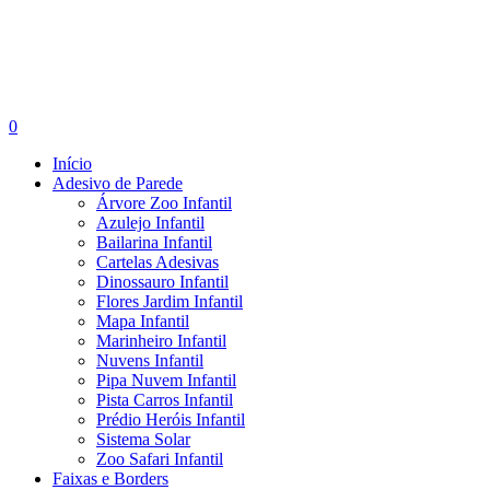
search
account
0
Menu
Início
Adesivo de Parede
Árvore Zoo Infantil
Azulejo Infantil
Bailarina Infantil
Cartelas Adesivas
Dinossauro Infantil
Flores Jardim Infantil
Mapa Infantil
Marinheiro Infantil
Nuvens Infantil
Pipa Nuvem Infantil
Pista Carros Infantil
Prédio Heróis Infantil
Sistema Solar
Zoo Safari Infantil
Faixas e Borders