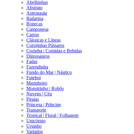
Abelhinhas
Abstrato
Astronauta
Bailarina
Bonecas
Camponesa
Carros
Clássicas e Líneas
Corujinhas Pássaros
Cozinha | Comidas e Bebidas
Dinossauros
Fadas
Fazendinha
Fundo do Mar | Náutico
Futebol
Marinheiro
Monstrinho | Robôs
Nuvens | Céu
Piratas
Princesa | Príncipe
Transporte
Tropical | Floral | Folhagem
Unicórnio
Ursinho
Variados