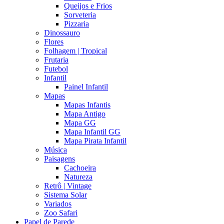
Queijos e Frios
Sorveteria
Pizzaria
Dinossauro
Flores
Folhagem | Tropical
Frutaria
Futebol
Infantil
Painel Infantil
Mapas
Mapas Infantis
Mapa Antigo
Mapa GG
Mapa Infantil GG
Mapa Pirata Infantil
Música
Paisagens
Cachoeira
Natureza
Retrô | Vintage
Sistema Solar
Variados
Zoo Safari
Papel de Parede