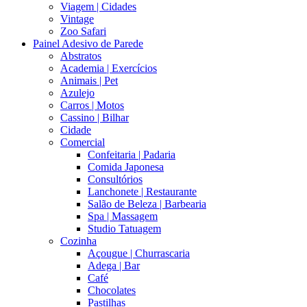
Viagem | Cidades
Vintage
Zoo Safari
Painel Adesivo de Parede
Abstratos
Academia | Exercícios
Animais | Pet
Azulejo
Carros | Motos
Cassino | Bilhar
Cidade
Comercial
Confeitaria | Padaria
Comida Japonesa
Consultórios
Lanchonete | Restaurante
Salão de Beleza | Barbearia
Spa | Massagem
Studio Tatuagem
Cozinha
Açougue | Churrascaria
Adega | Bar
Café
Chocolates
Pastilhas