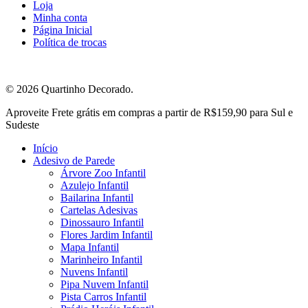
Loja
Minha conta
Página Inicial
Política de trocas
© 2026 Quartinho Decorado.
Close
Aproveite Frete grátis em compras a partir de R$159,90 para Sul e
Menu
Sudeste
Início
Adesivo de Parede
Árvore Zoo Infantil
Azulejo Infantil
Bailarina Infantil
Cartelas Adesivas
Dinossauro Infantil
Flores Jardim Infantil
Mapa Infantil
Marinheiro Infantil
Nuvens Infantil
Pipa Nuvem Infantil
Pista Carros Infantil