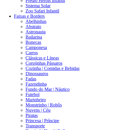
Prédio Heróis Infantil
Sistema Solar
Zoo Safari Infantil
Faixas e Borders
Abelhinhas
Abstrato
Astronauta
Bailarina
Bonecas
Camponesa
Carros
Clássicas e Líneas
Corujinhas Pássaros
Cozinha | Comidas e Bebidas
Dinossauros
Fadas
Fazendinha
Fundo do Mar | Náutico
Futebol
Marinheiro
Monstrinho | Robôs
Nuvens | Céu
Piratas
Princesa | Príncipe
Transporte