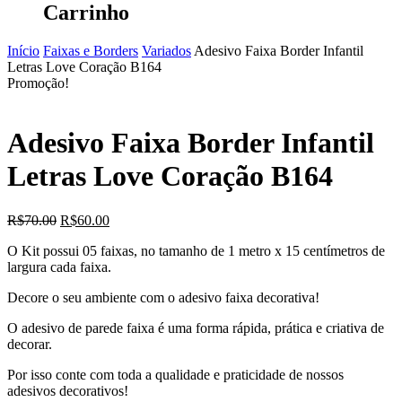
Carrinho
Início
Faixas e Borders
Variados
Adesivo Faixa Border Infantil
Letras Love Coração B164
Promoção!
Adesivo Faixa Border Infantil
Letras Love Coração B164
O
O
R$
70.00
R$
60.00
preço
preço
O Kit possui 05 faixas, no tamanho de 1 metro x 15 centímetros de
original
atual
largura cada faixa.
era:
é:
R$70.00.
R$60.00.
Decore o seu ambiente com o adesivo faixa decorativa!
O adesivo de parede faixa é uma forma rápida, prática e criativa de
decorar.
Por isso conte com toda a qualidade e praticidade de nossos
adesivos decorativos!