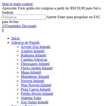
Skip to main content
Aproveite Frete grátis em compras a partir de R$159,90 para Sul e
Sudeste
Aperte Enter para pesquisar ou ESC
para fechar
Close
Search
search
account
0
Menu
Início
Adesivo de Parede
Árvore Zoo Infantil
Azulejo Infantil
Bailarina Infantil
Cartelas Adesivas
Dinossauro Infantil
Flores Jardim Infantil
Mapa Infantil
Marinheiro Infantil
Nuvens Infantil
Pipa Nuvem Infantil
Pista Carros Infantil
Prédio Heróis Infantil
Sistema Solar
Zoo Safari Infantil