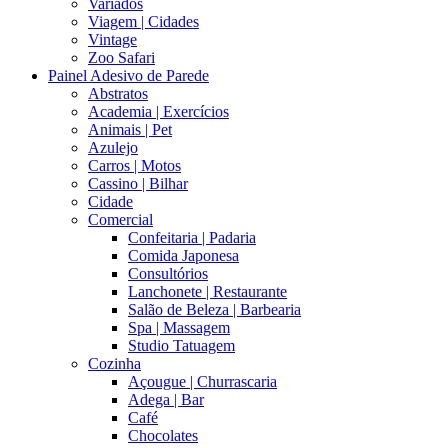
Variados
Viagem | Cidades
Vintage
Zoo Safari
Painel Adesivo de Parede
Abstratos
Academia | Exercícios
Animais | Pet
Azulejo
Carros | Motos
Cassino | Bilhar
Cidade
Comercial
Confeitaria | Padaria
Comida Japonesa
Consultórios
Lanchonete | Restaurante
Salão de Beleza | Barbearia
Spa | Massagem
Studio Tatuagem
Cozinha
Açougue | Churrascaria
Adega | Bar
Café
Chocolates