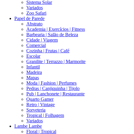
Sistema Solar
Variados
Zoo Safari
Papel de Parede
Abstrato
Academia | Exercícios | Fitness
Barbearia | Salão de Beleza
Cidade | Viagem
Comercial
Cozinha | Frutas | Café
Escolar
Granilite | Terrazzo | Marmorite
Infantil
Madeira
Mapas
Moda | Fashion | Perfumes
Pedras | Canjiquinha | Tijolo
Pub | Lanchonete | Restaurante
Quarto Gamer
Retro | Vintage
Sorveteria
Tropical | Folhagem
Variados
Lambe Lambe
Floral | Tropical