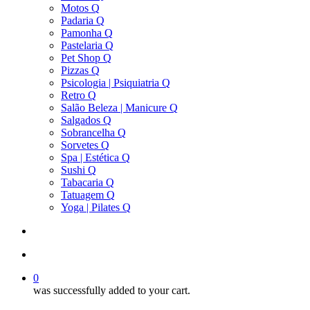
Motos Q
Padaria Q
Pamonha Q
Pastelaria Q
Pet Shop Q
Pizzas Q
Psicologia | Psiquiatria Q
Retro Q
Salão Beleza | Manicure Q
Salgados Q
Sobrancelha Q
Sorvetes Q
Spa | Estética Q
Sushi Q
Tabacaria Q
Tatuagem Q
Yoga | Pilates Q
search
account
0
was successfully added to your cart.