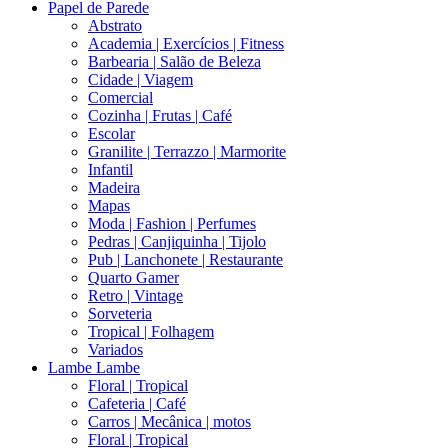
Papel de Parede
Abstrato
Academia | Exercícios | Fitness
Barbearia | Salão de Beleza
Cidade | Viagem
Comercial
Cozinha | Frutas | Café
Escolar
Granilite | Terrazzo | Marmorite
Infantil
Madeira
Mapas
Moda | Fashion | Perfumes
Pedras | Canjiquinha | Tijolo
Pub | Lanchonete | Restaurante
Quarto Gamer
Retro | Vintage
Sorveteria
Tropical | Folhagem
Variados
Lambe Lambe
Floral | Tropical
Cafeteria | Café
Carros | Mecânica | motos
Floral | Tropical