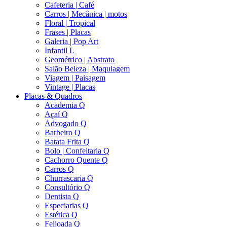
Cafeteria | Café
Carros | Mecânica | motos
Floral | Tropical
Frases | Placas
Galeria | Pop Art
Infantil L
Geométrico | Abstrato
Salão Beleza | Maquiagem
Viagem | Paisagem
Vintage | Placas
Placas & Quadros
Academia Q
Açaí Q
Advogado Q
Barbeiro Q
Batata Frita Q
Bolo | Confeitaria Q
Cachorro Quente Q
Carros Q
Churrascaria Q
Consultório Q
Dentista Q
Especiarias Q
Estética Q
Feijoada Q