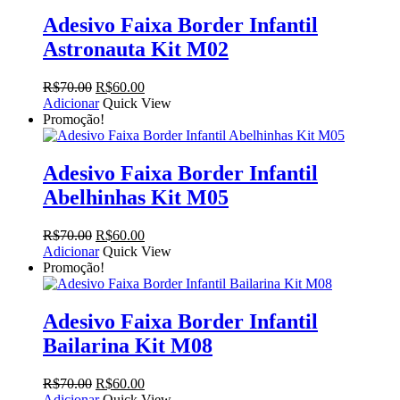
Adesivo Faixa Border Infantil
Astronauta Kit M02
O
O
R$
70.00
R$
60.00
preço
preço
Adicionar
Quick View
original
atual
Promoção!
era:
é:
R$70.00.
R$60.00.
Adesivo Faixa Border Infantil
Abelhinhas Kit M05
O
O
R$
70.00
R$
60.00
preço
preço
Adicionar
Quick View
original
atual
Promoção!
era:
é:
R$70.00.
R$60.00.
Adesivo Faixa Border Infantil
Bailarina Kit M08
O
O
R$
70.00
R$
60.00
preço
preço
Adicionar
Quick View