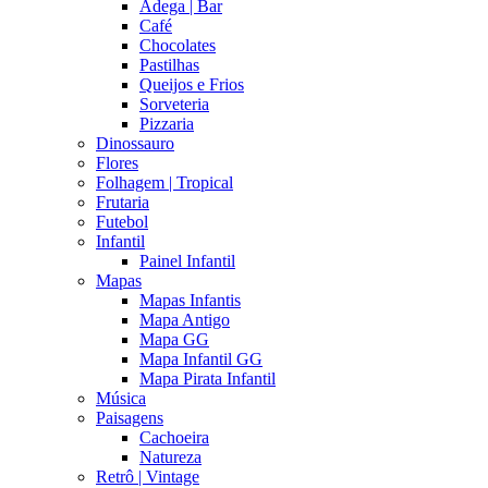
Adega | Bar
Café
Chocolates
Pastilhas
Queijos e Frios
Sorveteria
Pizzaria
Dinossauro
Flores
Folhagem | Tropical
Frutaria
Futebol
Infantil
Painel Infantil
Mapas
Mapas Infantis
Mapa Antigo
Mapa GG
Mapa Infantil GG
Mapa Pirata Infantil
Música
Paisagens
Cachoeira
Natureza
Retrô | Vintage