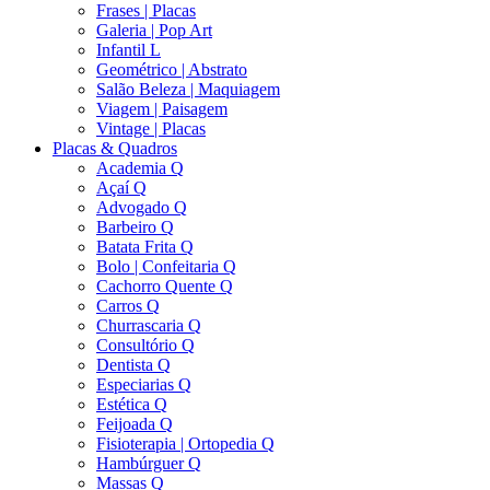
Frases | Placas
Galeria | Pop Art
Infantil L
Geométrico | Abstrato
Salão Beleza | Maquiagem
Viagem | Paisagem
Vintage | Placas
Placas & Quadros
Academia Q
Açaí Q
Advogado Q
Barbeiro Q
Batata Frita Q
Bolo | Confeitaria Q
Cachorro Quente Q
Carros Q
Churrascaria Q
Consultório Q
Dentista Q
Especiarias Q
Estética Q
Feijoada Q
Fisioterapia | Ortopedia Q
Hambúrguer Q
Massas Q