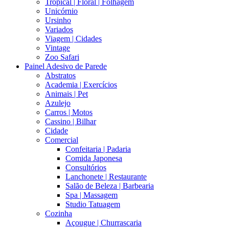
Tropical | Floral | Folhagem
Unicórnio
Ursinho
Variados
Viagem | Cidades
Vintage
Zoo Safari
Painel Adesivo de Parede
Abstratos
Academia | Exercícios
Animais | Pet
Azulejo
Carros | Motos
Cassino | Bilhar
Cidade
Comercial
Confeitaria | Padaria
Comida Japonesa
Consultórios
Lanchonete | Restaurante
Salão de Beleza | Barbearia
Spa | Massagem
Studio Tatuagem
Cozinha
Açougue | Churrascaria