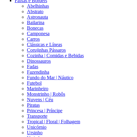
Faixas e Borders
Abelhinhas
Abstrato
Astronauta
Bailarina
Bonecas
Camponesa
Carros
Clássicas e Líneas
Corujinhas Pássaros
Cozinha | Comidas e Bebidas
Dinossauros
Fadas
Fazendinha
Fundo do Mar | Náutico
Futebol
Marinheiro
Monstrinho | Robôs
Nuvens | Céu
Piratas
Princesa | Príncipe
Transporte
Tropical | Floral | Folhagem
Unicórnio
Ursinho