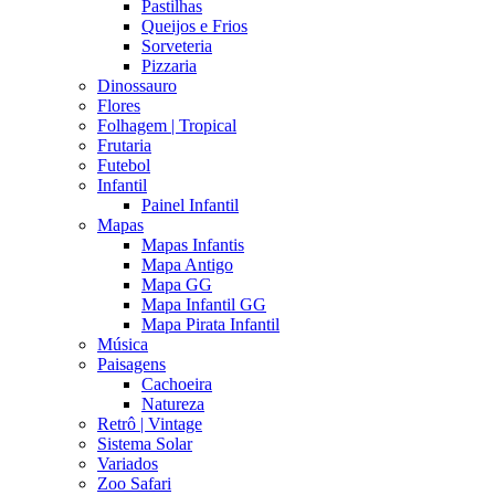
Pastilhas
Queijos e Frios
Sorveteria
Pizzaria
Dinossauro
Flores
Folhagem | Tropical
Frutaria
Futebol
Infantil
Painel Infantil
Mapas
Mapas Infantis
Mapa Antigo
Mapa GG
Mapa Infantil GG
Mapa Pirata Infantil
Música
Paisagens
Cachoeira
Natureza
Retrô | Vintage
Sistema Solar
Variados
Zoo Safari