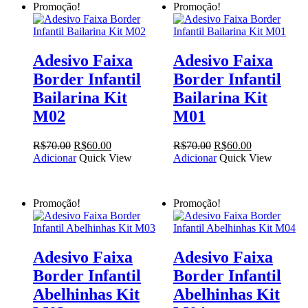
Promoção!
Promoção!
Adesivo Faixa
Adesivo Faixa
Border Infantil
Border Infantil
Bailarina Kit
Bailarina Kit
M02
M01
O
O
O
O
R$
70.00
R$
60.00
R$
70.00
R$
60.00
preço
preço
preço
preço
Adicionar
Quick View
Adicionar
Quick View
original
atual
original
atual
era:
é:
era:
é:
R$70.00.
R$60.00.
R$70.00.
R$60.00.
Promoção!
Promoção!
Adesivo Faixa
Adesivo Faixa
Border Infantil
Border Infantil
Abelhinhas Kit
Abelhinhas Kit