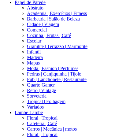
Papel de Parede
Abstrato
Academia | Exercícios | Fitness
Barbearia | Salão de Beleza
Cidade | Viagem
Comercial
Cozinha | Frutas | Café
Escolar
Granilite | Terrazzo | Marmorite
Infantil
Madeira
Mapas
Moda | Fashion | Perfumes
Pedras | Canjiquinha | Tijolo
Pub | Lanchonete | Restaurante
Quarto Gamer
Retro | Vintage
Sorveteria
Tropical | Folhagem
Variados
Lambe Lambe
Floral | Tropical
Cafeteria | Café
Carros | Mecânica | motos
Floral | Tropical