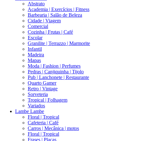
Abstrato
Academia | Exercícios | Fitness
Barbearia | Salão de Beleza
Cidade | Viagem
Comercial
Cozinha | Frutas | Café
Escolar
Granilite | Terrazzo | Marmorite
Infantil
Madeira
Mapas
Moda | Fashion | Perfumes
Pedras | Canjiquinha | Tijolo
Pub | Lanchonete | Restaurante
Quarto Gamer
Retro | Vintage
Sorveteria
Tropical | Folhagem
Variados
Lambe Lambe
Floral | Tropical
Cafeteria | Café
Carros | Mecânica | motos
Floral | Tropical
Frases | Placas