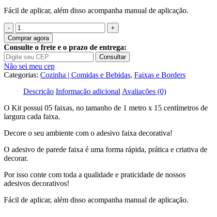
Fácil de aplicar, além disso acompanha manual de aplicação.
Quantidade
de
Comprar agora
Adesivo
Consulte o frete e o prazo de entrega:
Faixa
Consultar
Border
Não sei meu cep
Cozinha
Categorias:
Cozinha | Comidas e Bebidas
,
Faixas e Borders
Frutas
Laranja
Descrição
Informação adicional
Avaliações (0)
B17
O Kit possui 05 faixas, no tamanho de 1 metro x 15 centímetros de
largura cada faixa.
Decore o seu ambiente com o adesivo faixa decorativa!
O adesivo de parede faixa é uma forma rápida, prática e criativa de
decorar.
Por isso conte com toda a qualidade e praticidade de nossos
adesivos decorativos!
Fácil de aplicar, além disso acompanha manual de aplicação.