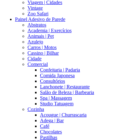
Viagem | Cidades
Vintage
Zoo Safari
Painel Adesivo de Parede
Abstratos
Academia | Exercícios
Animais | Pet
Azulejo
Carros | Motos
Cassino | Bilhar
Cidade
Comercial
Confeitaria | Padaria
Comida Japonesa
Consultórios
Lanchonete | Restaurante
Salão de Beleza | Barbearia
Spa | Massagem
Studio Tatuagem
Cozinha
Açougue | Churrascaria
Adega | Bar
Café
Chocolates
Pastilhas