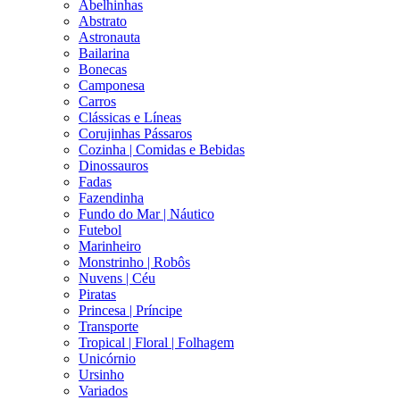
Abelhinhas
Abstrato
Astronauta
Bailarina
Bonecas
Camponesa
Carros
Clássicas e Líneas
Corujinhas Pássaros
Cozinha | Comidas e Bebidas
Dinossauros
Fadas
Fazendinha
Fundo do Mar | Náutico
Futebol
Marinheiro
Monstrinho | Robôs
Nuvens | Céu
Piratas
Princesa | Príncipe
Transporte
Tropical | Floral | Folhagem
Unicórnio
Ursinho
Variados