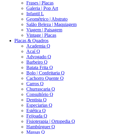
Frases | Placas
Galeria | Pop Art
Infantil L
Geométrico | Abstrato
Salão Beleza | Maquiagem
Viagem | Paisagem
Vintage | Placas
Placas & Quadros
Academia Q
Açaí Q
Advogado Q
Barbeiro Q
Batata Frita Q
Bolo | Confeitaria Q
Cachorro Quente Q
Carros Q
Churrascaria Q
Consultório Q
Dentista Q
Especiarias Q
Estética Q
Feijoada Q
Fisioterapia | Ortopedia Q
Hambúrguer Q
Massas Q