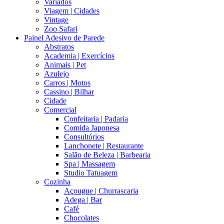
Variados
Viagem | Cidades
Vintage
Zoo Safari
Painel Adesivo de Parede
Abstratos
Academia | Exercícios
Animais | Pet
Azulejo
Carros | Motos
Cassino | Bilhar
Cidade
Comercial
Confeitaria | Padaria
Comida Japonesa
Consultórios
Lanchonete | Restaurante
Salão de Beleza | Barbearia
Spa | Massagem
Studio Tatuagem
Cozinha
Açougue | Churrascaria
Adega | Bar
Café
Chocolates