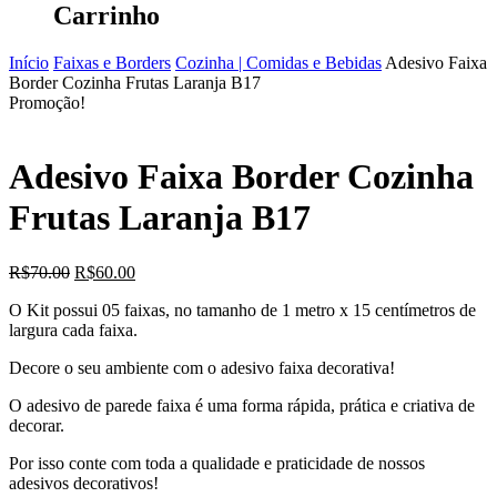
Carrinho
Início
Faixas e Borders
Cozinha | Comidas e Bebidas
Adesivo Faixa
Border Cozinha Frutas Laranja B17
Promoção!
Adesivo Faixa Border Cozinha
Frutas Laranja B17
O
O
R$
70.00
R$
60.00
preço
preço
O Kit possui 05 faixas, no tamanho de 1 metro x 15 centímetros de
original
atual
largura cada faixa.
era:
é:
R$70.00.
R$60.00.
Decore o seu ambiente com o adesivo faixa decorativa!
O adesivo de parede faixa é uma forma rápida, prática e criativa de
decorar.
Por isso conte com toda a qualidade e praticidade de nossos
adesivos decorativos!