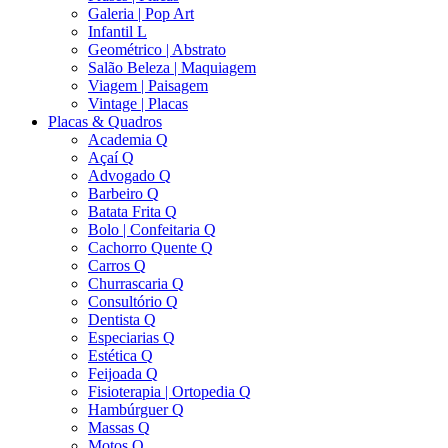
Galeria | Pop Art
Infantil L
Geométrico | Abstrato
Salão Beleza | Maquiagem
Viagem | Paisagem
Vintage | Placas
Placas & Quadros
Academia Q
Açaí Q
Advogado Q
Barbeiro Q
Batata Frita Q
Bolo | Confeitaria Q
Cachorro Quente Q
Carros Q
Churrascaria Q
Consultório Q
Dentista Q
Especiarias Q
Estética Q
Feijoada Q
Fisioterapia | Ortopedia Q
Hambúrguer Q
Massas Q
Motos Q