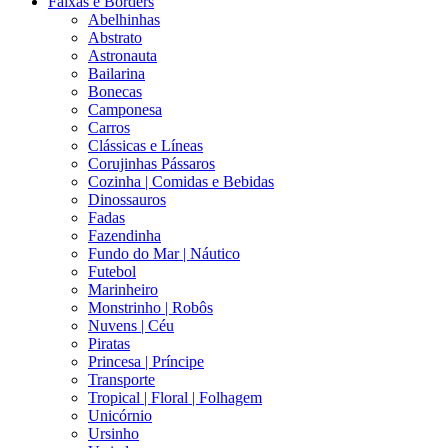
Faixas e Borders
Abelhinhas
Abstrato
Astronauta
Bailarina
Bonecas
Camponesa
Carros
Clássicas e Líneas
Corujinhas Pássaros
Cozinha | Comidas e Bebidas
Dinossauros
Fadas
Fazendinha
Fundo do Mar | Náutico
Futebol
Marinheiro
Monstrinho | Robôs
Nuvens | Céu
Piratas
Princesa | Príncipe
Transporte
Tropical | Floral | Folhagem
Unicórnio
Ursinho