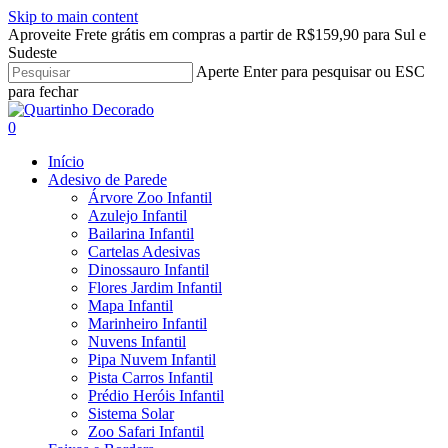
Skip to main content
Aproveite Frete grátis em compras a partir de R$159,90 para Sul e
Sudeste
Aperte Enter para pesquisar ou ESC
para fechar
Close
Search
search
account
0
Menu
Início
Adesivo de Parede
Árvore Zoo Infantil
Azulejo Infantil
Bailarina Infantil
Cartelas Adesivas
Dinossauro Infantil
Flores Jardim Infantil
Mapa Infantil
Marinheiro Infantil
Nuvens Infantil
Pipa Nuvem Infantil
Pista Carros Infantil
Prédio Heróis Infantil
Sistema Solar
Zoo Safari Infantil