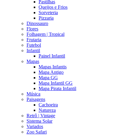
Pastilhas
Queijos e Frios
Sorveteria
Pizzaria
Dinossauro
Flores
Folhagem | Tropical
Frutaria
Futebol
Infantil
Painel Infantil
Mapas
Mapas Infantis
Mapa Antigo
Mapa GG
Mapa Infantil GG
Mapa Pirata Infantil
Música
Paisagens
Cachoeira
Natureza
Retrô | Vintage
Sistema Solar
Variados
Zoo Safari