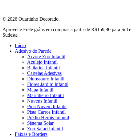
© 2026 Quartinho Decorado.
Close
Aproveite Frete grátis em compras a partir de R$159,90 para Sul e
Menu
Sudeste
Início
Adesivo de Parede
Árvore Zoo Infantil
Azulejo Infantil
Bailarina Infantil
Cartelas Adesivas
Dinossauro Infantil
Flores Jardim Infantil
Mapa Infantil
Marinheiro Infantil
Nuvens Infantil
Pipa Nuvem Infantil
Pista Carros Infantil
Prédio Heróis Infantil
Sistema Solar
Zoo Safari Infantil
Faixas e Borders