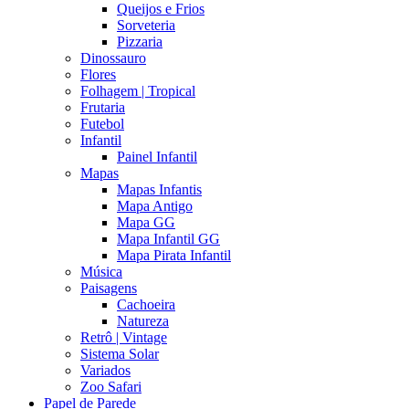
Queijos e Frios
Sorveteria
Pizzaria
Dinossauro
Flores
Folhagem | Tropical
Frutaria
Futebol
Infantil
Painel Infantil
Mapas
Mapas Infantis
Mapa Antigo
Mapa GG
Mapa Infantil GG
Mapa Pirata Infantil
Música
Paisagens
Cachoeira
Natureza
Retrô | Vintage
Sistema Solar
Variados
Zoo Safari
Papel de Parede