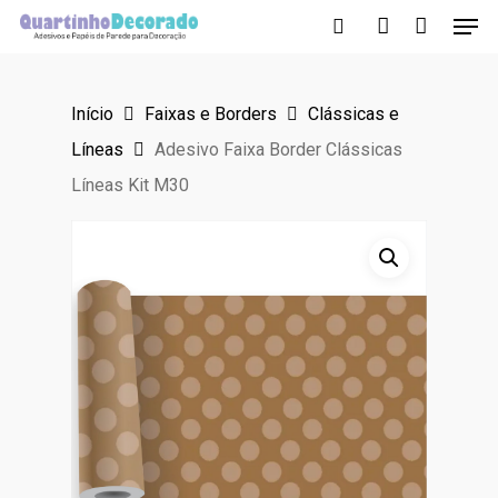
Men
Skip
to
search
account
main
Início
Faixas e Borders
Clássicas e
content
Líneas
Adesivo Faixa Border Clássicas
Líneas Kit M30