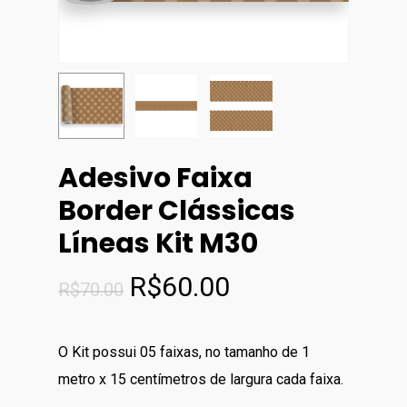
Adesivo Faixa
Border Clássicas
Líneas Kit M30
O
O
R$
60.00
R$
70.00
preço
preço
original
atual
O Kit possui 05 faixas, no tamanho de 1
era:
é:
metro x 15 centímetros de largura cada faixa.
R$70.00.
R$60.00.