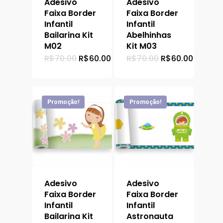
Adesivo
Adesivo
Faixa Border
Faixa Border
Infantil
Infantil
Bailarina Kit
Abelhinhas
M02
Kit M03
O
O
O
O
R$
70.00
R$
60.00
R$
70.00
R$
60.00
preço
preço
preço
preço
original
atual
original
atual
era:
é:
era:
é:
R$70.00.
R$60.00.
R$70.00.
R$60.00
Promoção!
Promoção!
Adesivo
Adesivo
Faixa Border
Faixa Border
Infantil
Infantil
Bailarina Kit
Astronauta