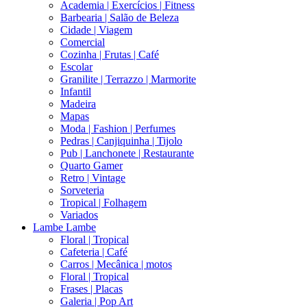
Academia | Exercícios | Fitness
Barbearia | Salão de Beleza
Cidade | Viagem
Comercial
Cozinha | Frutas | Café
Escolar
Granilite | Terrazzo | Marmorite
Infantil
Madeira
Mapas
Moda | Fashion | Perfumes
Pedras | Canjiquinha | Tijolo
Pub | Lanchonete | Restaurante
Quarto Gamer
Retro | Vintage
Sorveteria
Tropical | Folhagem
Variados
Lambe Lambe
Floral | Tropical
Cafeteria | Café
Carros | Mecânica | motos
Floral | Tropical
Frases | Placas
Galeria | Pop Art