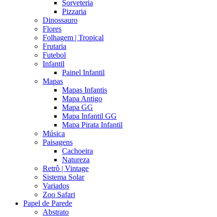
Sorveteria
Pizzaria
Dinossauro
Flores
Folhagem | Tropical
Frutaria
Futebol
Infantil
Painel Infantil
Mapas
Mapas Infantis
Mapa Antigo
Mapa GG
Mapa Infantil GG
Mapa Pirata Infantil
Música
Paisagens
Cachoeira
Natureza
Retrô | Vintage
Sistema Solar
Variados
Zoo Safari
Papel de Parede
Abstrato