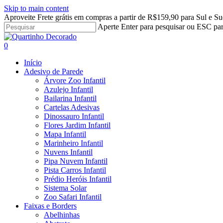
Skip to main content
Aproveite Frete grátis em compras a partir de R$159,90 para Sul e Su
Aperte Enter para pesquisar ou ESC par
Close
Search
search
account
0
Menu
Início
Adesivo de Parede
Árvore Zoo Infantil
Azulejo Infantil
Bailarina Infantil
Cartelas Adesivas
Dinossauro Infantil
Flores Jardim Infantil
Mapa Infantil
Marinheiro Infantil
Nuvens Infantil
Pipa Nuvem Infantil
Pista Carros Infantil
Prédio Heróis Infantil
Sistema Solar
Zoo Safari Infantil
Faixas e Borders
Abelhinhas