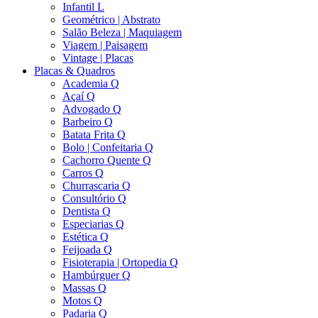
Infantil L
Geométrico | Abstrato
Salão Beleza | Maquiagem
Viagem | Paisagem
Vintage | Placas
Placas & Quadros
Academia Q
Açaí Q
Advogado Q
Barbeiro Q
Batata Frita Q
Bolo | Confeitaria Q
Cachorro Quente Q
Carros Q
Churrascaria Q
Consultório Q
Dentista Q
Especiarias Q
Estética Q
Feijoada Q
Fisioterapia | Ortopedia Q
Hambúrguer Q
Massas Q
Motos Q
Padaria Q