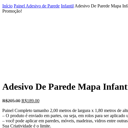
Início
Painel Adesivo de Parede
Infantil
Adesivo De Parede Mapa Infa
Promoção!
Adesivo De Parede Mapa Infanti
O
O
R$
205.00
R$
189.00
preço
preço
Painel Completo tamanho 2,00 metros de largura x 1,80 metros de alt
original
atual
– O produto é enviado em partes, ou seja, em rolos para ser aplicad
era:
é:
– você pode aplicar em paredes, móveis, madeiras, vidros entre outras s
R$205.00.
R$189.00.
Sua Criatividade é o limite.