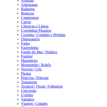
Abstrato
Astronauta
Bailarina
Bonecas
Camponesa
Carros
Clássicas e Líneas
Corujinhas Pássaros
Cozinha | Comidas e Bebidas
Dinossauros
Fadas
Fazendinha
Fundo do Mar | Náutico
Futebol
Marinheiro
Monstrinho | Robôs
Nuvens | Céu
Piratas
Princesa | Príncipe
Transporte
Tropical | Floral | Folhagem
Unicórnio
Ursinho
Variados
Viagem | Cidades