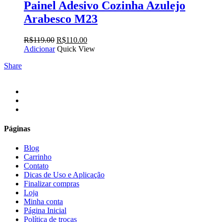
Painel Adesivo Cozinha Azulejo
Arabesco M23
O
O
R$
119.00
R$
110.00
preço
preço
Adicionar
Quick View
original
atual
Share
era:
é:
R$119.00.
R$110.00.
facebook
instagram
email
Páginas
Blog
Carrinho
Contato
Dicas de Uso e Aplicação
Finalizar compras
Loja
Minha conta
Página Inicial
Política de trocas