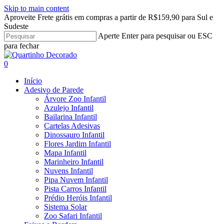
Skip to main content
Aproveite Frete grátis em compras a partir de R$159,90 para Sul e
Sudeste
Aperte Enter para pesquisar ou ESC
para fechar
Close
Search
search
account
0
Menu
Início
Adesivo de Parede
Árvore Zoo Infantil
Azulejo Infantil
Bailarina Infantil
Cartelas Adesivas
Dinossauro Infantil
Flores Jardim Infantil
Mapa Infantil
Marinheiro Infantil
Nuvens Infantil
Pipa Nuvem Infantil
Pista Carros Infantil
Prédio Heróis Infantil
Sistema Solar
Zoo Safari Infantil