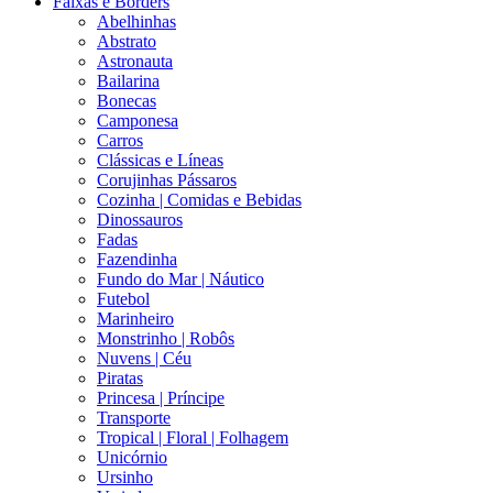
Faixas e Borders
Abelhinhas
Abstrato
Astronauta
Bailarina
Bonecas
Camponesa
Carros
Clássicas e Líneas
Corujinhas Pássaros
Cozinha | Comidas e Bebidas
Dinossauros
Fadas
Fazendinha
Fundo do Mar | Náutico
Futebol
Marinheiro
Monstrinho | Robôs
Nuvens | Céu
Piratas
Princesa | Príncipe
Transporte
Tropical | Floral | Folhagem
Unicórnio
Ursinho