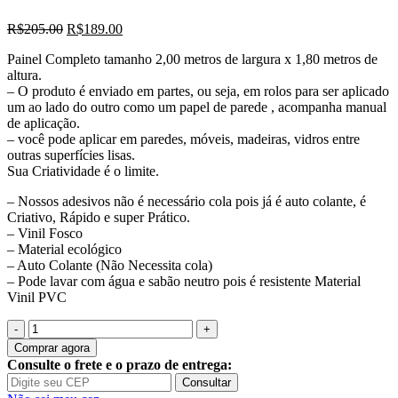
O
O
R$
205.00
R$
189.00
preço
preço
Painel Completo tamanho 2,00 metros de largura x 1,80 metros de
original
atual
altura.
era:
é:
– O produto é enviado em partes, ou seja, em rolos para ser aplicado
R$205.00.
R$189.00.
um ao lado do outro como um papel de parede , acompanha manual
de aplicação.
– você pode aplicar em paredes, móveis, madeiras, vidros entre
outras superfícies lisas.
Sua Criatividade é o limite.
– Nossos adesivos não é necessário cola pois já é auto colante, é
Criativo, Rápido e super Prático.
– Vinil Fosco
– Material ecológico
– Auto Colante (Não Necessita cola)
– Pode lavar com água e sabão neutro pois é resistente Material
Vinil PVC
Quantidade
de
Comprar agora
Adesivo
Consulte o frete e o prazo de entrega:
De
Consultar
Parede