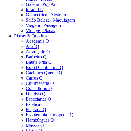
Galeria | Pop Art
Infantil L
Geométrico | Abstrato
Salão Beleza | Maquiagem
Viagem | Paisagem
Vintage | Placas
Placas & Quadros
Academia Q
Açaí Q
Advogado Q
Barbeiro Q
Batata Frita Q
Bolo | Confeitaria Q
Cachorro Quente Q
Carros Q
Churrascaria Q
Consultório Q
Dentista Q
Especiarias Q
Estética Q
Feijoada Q
Fisioterapia | Ortopedia Q
Hambúrguer Q
Massas Q
Motos Q