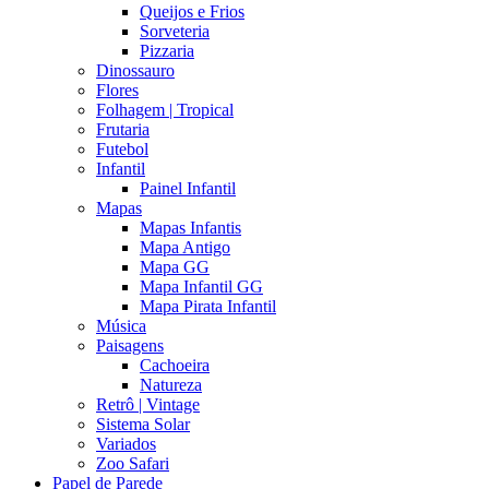
Queijos e Frios
Sorveteria
Pizzaria
Dinossauro
Flores
Folhagem | Tropical
Frutaria
Futebol
Infantil
Painel Infantil
Mapas
Mapas Infantis
Mapa Antigo
Mapa GG
Mapa Infantil GG
Mapa Pirata Infantil
Música
Paisagens
Cachoeira
Natureza
Retrô | Vintage
Sistema Solar
Variados
Zoo Safari
Papel de Parede