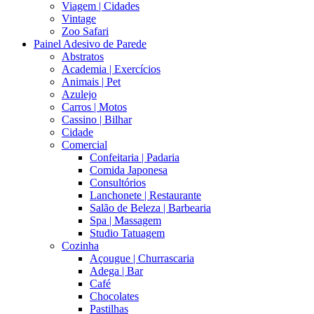
Viagem | Cidades
Vintage
Zoo Safari
Painel Adesivo de Parede
Abstratos
Academia | Exercícios
Animais | Pet
Azulejo
Carros | Motos
Cassino | Bilhar
Cidade
Comercial
Confeitaria | Padaria
Comida Japonesa
Consultórios
Lanchonete | Restaurante
Salão de Beleza | Barbearia
Spa | Massagem
Studio Tatuagem
Cozinha
Açougue | Churrascaria
Adega | Bar
Café
Chocolates
Pastilhas