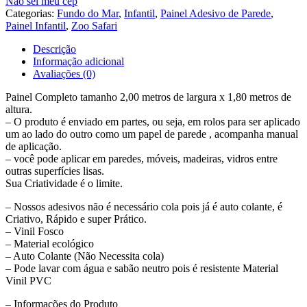
Não sei meu cep
Infantil
Categorias:
Fundo do Mar
,
Infantil
,
Painel Adesivo de Parede
,
Fundo
Painel Infantil
,
Zoo Safari
Do
Mar
Descrição
Baleia
Informação adicional
Painel
Avaliações (0)
G1039
Painel Completo tamanho 2,00 metros de largura x 1,80 metros de
altura.
– O produto é enviado em partes, ou seja, em rolos para ser aplicado
um ao lado do outro como um papel de parede , acompanha manual
de aplicação.
– você pode aplicar em paredes, móveis, madeiras, vidros entre
outras superfícies lisas.
Sua Criatividade é o limite.
– Nossos adesivos não é necessário cola pois já é auto colante, é
Criativo, Rápido e super Prático.
– Vinil Fosco
– Material ecológico
– Auto Colante (Não Necessita cola)
– Pode lavar com água e sabão neutro pois é resistente Material
Vinil PVC
– Informações do Produto