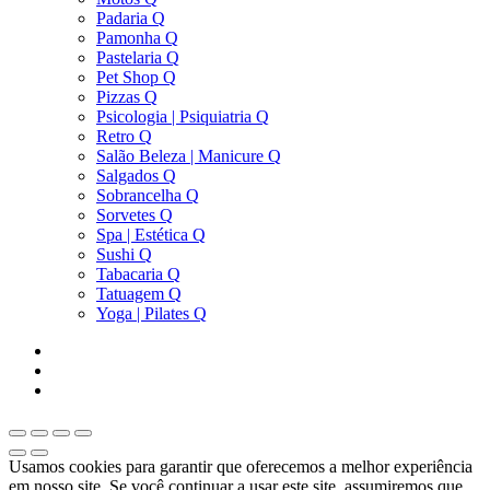
Padaria Q
Pamonha Q
Pastelaria Q
Pet Shop Q
Pizzas Q
Psicologia | Psiquiatria Q
Retro Q
Salão Beleza | Manicure Q
Salgados Q
Sobrancelha Q
Sorvetes Q
Spa | Estética Q
Sushi Q
Tabacaria Q
Tatuagem Q
Yoga | Pilates Q
Usamos cookies para garantir que oferecemos a melhor experiência
em nosso site. Se você continuar a usar este site, assumiremos que