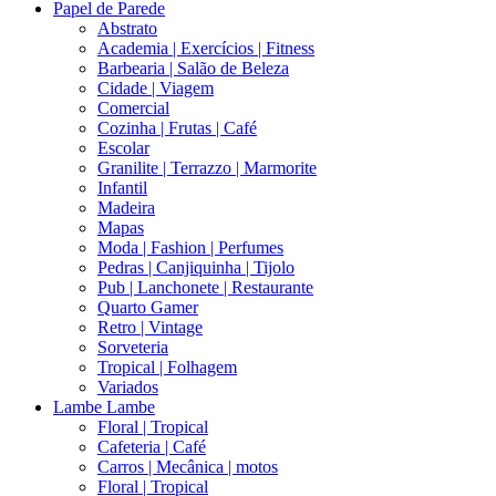
Papel de Parede
Abstrato
Academia | Exercícios | Fitness
Barbearia | Salão de Beleza
Cidade | Viagem
Comercial
Cozinha | Frutas | Café
Escolar
Granilite | Terrazzo | Marmorite
Infantil
Madeira
Mapas
Moda | Fashion | Perfumes
Pedras | Canjiquinha | Tijolo
Pub | Lanchonete | Restaurante
Quarto Gamer
Retro | Vintage
Sorveteria
Tropical | Folhagem
Variados
Lambe Lambe
Floral | Tropical
Cafeteria | Café
Carros | Mecânica | motos
Floral | Tropical