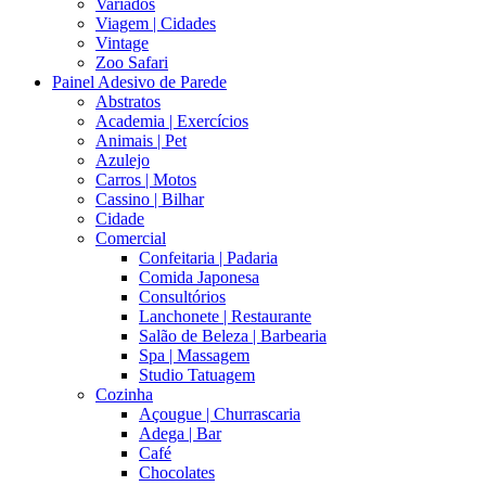
Variados
Viagem | Cidades
Vintage
Zoo Safari
Painel Adesivo de Parede
Abstratos
Academia | Exercícios
Animais | Pet
Azulejo
Carros | Motos
Cassino | Bilhar
Cidade
Comercial
Confeitaria | Padaria
Comida Japonesa
Consultórios
Lanchonete | Restaurante
Salão de Beleza | Barbearia
Spa | Massagem
Studio Tatuagem
Cozinha
Açougue | Churrascaria
Adega | Bar
Café
Chocolates