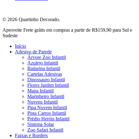
© 2026 Quartinho Decorado.
Close
Aproveite Frete grátis em compras a partir de R$159,90 para Sul e
Menu
Sudeste
Início
Adesivo de Parede
Árvore Zoo Infantil
Azulejo Infantil
Bailarina Infantil
Cartelas Adesivas
Dinossauro Infantil
Flores Jardim Infantil
Mapa Infantil
Marinheiro Infantil
Nuvens Infantil
Pipa Nuvem Infantil
Pista Carros Infantil
Prédio Heróis Infantil
Sistema Solar
Zoo Safari Infantil
Faixas e Borders