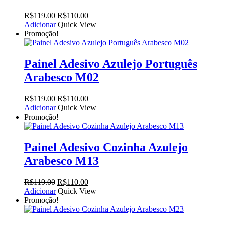
O
O
R$
119.00
R$
110.00
preço
preço
Adicionar
Quick View
original
atual
Promoção!
era:
é:
R$119.00.
R$110.00.
Painel Adesivo Azulejo Português
Arabesco M02
O
O
R$
119.00
R$
110.00
preço
preço
Adicionar
Quick View
original
atual
Promoção!
era:
é:
R$119.00.
R$110.00.
Painel Adesivo Cozinha Azulejo
Arabesco M13
O
O
R$
119.00
R$
110.00
preço
preço
Adicionar
Quick View
original
atual
Promoção!
era:
é:
R$119.00.
R$110.00.