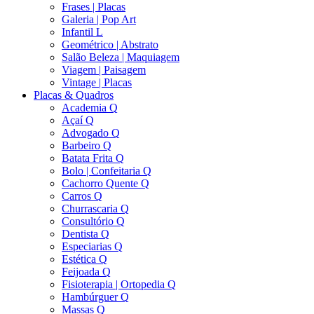
Frases | Placas
Galeria | Pop Art
Infantil L
Geométrico | Abstrato
Salão Beleza | Maquiagem
Viagem | Paisagem
Vintage | Placas
Placas & Quadros
Academia Q
Açaí Q
Advogado Q
Barbeiro Q
Batata Frita Q
Bolo | Confeitaria Q
Cachorro Quente Q
Carros Q
Churrascaria Q
Consultório Q
Dentista Q
Especiarias Q
Estética Q
Feijoada Q
Fisioterapia | Ortopedia Q
Hambúrguer Q
Massas Q