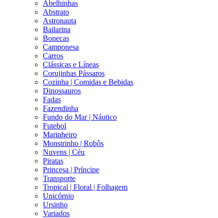
Abelhinhas
Abstrato
Astronauta
Bailarina
Bonecas
Camponesa
Carros
Clássicas e Líneas
Corujinhas Pássaros
Cozinha | Comidas e Bebidas
Dinossauros
Fadas
Fazendinha
Fundo do Mar | Náutico
Futebol
Marinheiro
Monstrinho | Robôs
Nuvens | Céu
Piratas
Princesa | Príncipe
Transporte
Tropical | Floral | Folhagem
Unicórnio
Ursinho
Variados