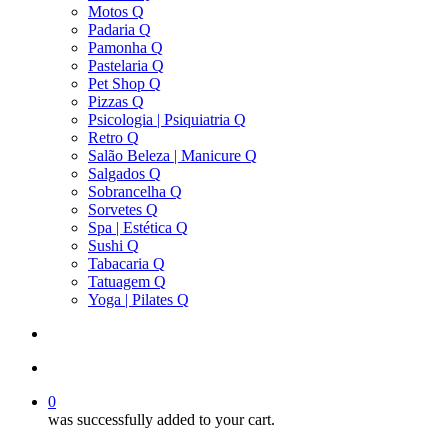
Motos Q
Padaria Q
Pamonha Q
Pastelaria Q
Pet Shop Q
Pizzas Q
Psicologia | Psiquiatria Q
Retro Q
Salão Beleza | Manicure Q
Salgados Q
Sobrancelha Q
Sorvetes Q
Spa | Estética Q
Sushi Q
Tabacaria Q
Tatuagem Q
Yoga | Pilates Q
search
account
0
was successfully added to your cart.