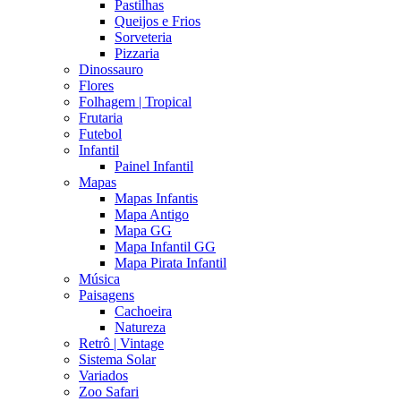
Pastilhas
Queijos e Frios
Sorveteria
Pizzaria
Dinossauro
Flores
Folhagem | Tropical
Frutaria
Futebol
Infantil
Painel Infantil
Mapas
Mapas Infantis
Mapa Antigo
Mapa GG
Mapa Infantil GG
Mapa Pirata Infantil
Música
Paisagens
Cachoeira
Natureza
Retrô | Vintage
Sistema Solar
Variados
Zoo Safari