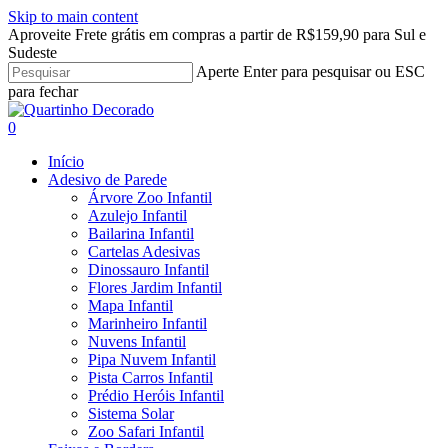
Skip to main content
Aproveite Frete grátis em compras a partir de R$159,90 para Sul e
Sudeste
Aperte Enter para pesquisar ou ESC
para fechar
Close
Search
search
account
0
Menu
Início
Adesivo de Parede
Árvore Zoo Infantil
Azulejo Infantil
Bailarina Infantil
Cartelas Adesivas
Dinossauro Infantil
Flores Jardim Infantil
Mapa Infantil
Marinheiro Infantil
Nuvens Infantil
Pipa Nuvem Infantil
Pista Carros Infantil
Prédio Heróis Infantil
Sistema Solar
Zoo Safari Infantil