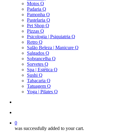
Motos Q
Padaria Q
Pamonha Q
Pastelaria Q
Pet Shop Q
Pizzas Q
Psicologia | Psiquiatria Q
Retro Q
Salão Beleza | Manicure Q
Salgados Q
Sobrancelha Q
Sorvetes Q
Spa | Estética Q
Sushi Q
Tabacaria Q
Tatuagem Q
Yoga | Pilates Q
search
account
0
was successfully added to your cart.