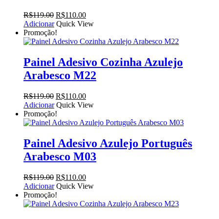
O
O
R$
119.00
R$
110.00
preço
preço
Adicionar
Quick View
original
atual
Promoção!
era:
é:
R$119.00.
R$110.00.
Painel Adesivo Cozinha Azulejo
Arabesco M22
O
O
R$
119.00
R$
110.00
preço
preço
Adicionar
Quick View
original
atual
Promoção!
era:
é:
R$119.00.
R$110.00.
Painel Adesivo Azulejo Português
Arabesco M03
O
O
R$
119.00
R$
110.00
preço
preço
Adicionar
Quick View
original
atual
Promoção!
era:
é:
R$119.00.
R$110.00.