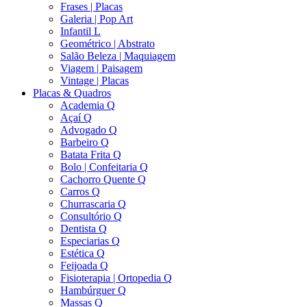
Frases | Placas
Galeria | Pop Art
Infantil L
Geométrico | Abstrato
Salão Beleza | Maquiagem
Viagem | Paisagem
Vintage | Placas
Placas & Quadros
Academia Q
Açaí Q
Advogado Q
Barbeiro Q
Batata Frita Q
Bolo | Confeitaria Q
Cachorro Quente Q
Carros Q
Churrascaria Q
Consultório Q
Dentista Q
Especiarias Q
Estética Q
Feijoada Q
Fisioterapia | Ortopedia Q
Hambúrguer Q
Massas Q