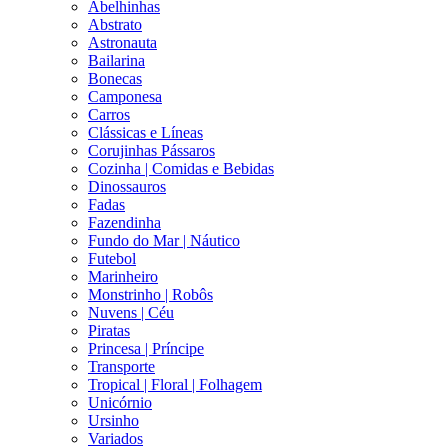
Abelhinhas
Abstrato
Astronauta
Bailarina
Bonecas
Camponesa
Carros
Clássicas e Líneas
Corujinhas Pássaros
Cozinha | Comidas e Bebidas
Dinossauros
Fadas
Fazendinha
Fundo do Mar | Náutico
Futebol
Marinheiro
Monstrinho | Robôs
Nuvens | Céu
Piratas
Princesa | Príncipe
Transporte
Tropical | Floral | Folhagem
Unicórnio
Ursinho
Variados