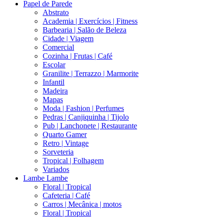
Papel de Parede
Abstrato
Academia | Exercícios | Fitness
Barbearia | Salão de Beleza
Cidade | Viagem
Comercial
Cozinha | Frutas | Café
Escolar
Granilite | Terrazzo | Marmorite
Infantil
Madeira
Mapas
Moda | Fashion | Perfumes
Pedras | Canjiquinha | Tijolo
Pub | Lanchonete | Restaurante
Quarto Gamer
Retro | Vintage
Sorveteria
Tropical | Folhagem
Variados
Lambe Lambe
Floral | Tropical
Cafeteria | Café
Carros | Mecânica | motos
Floral | Tropical