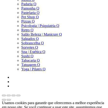
Padaria Q
Pamonha Q
Pastelaria Q
Pet Shop Q
Pizzas Q
Psicologia | Psiquiatria Q
Retro Q
Salão Beleza | Manicure Q
Salgados Q
Sobrancelha Q
Sorvetes Q
Spa | Estética Q
Sushi Q
Tabacaria Q
Tatuagem Q
Yoga | Pilates Q
Usamos cookies para garantir que oferecemos a melhor experiência
em nosso site. Se você continuar a usar este site, assumiremos que