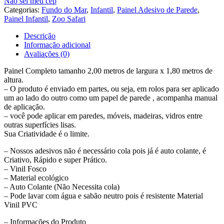
Não sei meu cep
Infantil
Categorias:
Fundo do Mar
,
Infantil
,
Painel Adesivo de Parede
,
Baleia
Painel Infantil
,
Zoo Safari
Fundo
Do
Descrição
Mar
Informação adicional
Painel
Avaliações (0)
G1068
Painel Completo tamanho 2,00 metros de largura x 1,80 metros de
altura.
– O produto é enviado em partes, ou seja, em rolos para ser aplicado
um ao lado do outro como um papel de parede , acompanha manual
de aplicação.
– você pode aplicar em paredes, móveis, madeiras, vidros entre
outras superfícies lisas.
Sua Criatividade é o limite.
– Nossos adesivos não é necessário cola pois já é auto colante, é
Criativo, Rápido e super Prático.
– Vinil Fosco
– Material ecológico
– Auto Colante (Não Necessita cola)
– Pode lavar com água e sabão neutro pois é resistente Material
Vinil PVC
– Informações do Produto