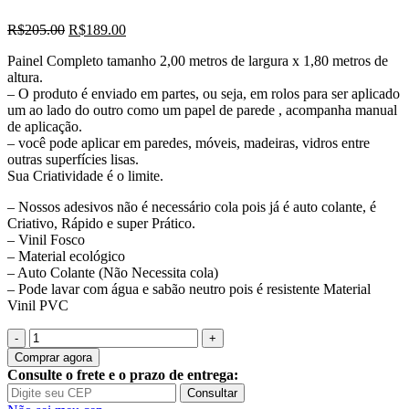
O
O
R$
205.00
R$
189.00
preço
preço
Painel Completo tamanho 2,00 metros de largura x 1,80 metros de
original
atual
altura.
era:
é:
– O produto é enviado em partes, ou seja, em rolos para ser aplicado
R$205.00.
R$189.00.
um ao lado do outro como um papel de parede , acompanha manual
de aplicação.
– você pode aplicar em paredes, móveis, madeiras, vidros entre
outras superfícies lisas.
Sua Criatividade é o limite.
– Nossos adesivos não é necessário cola pois já é auto colante, é
Criativo, Rápido e super Prático.
– Vinil Fosco
– Material ecológico
– Auto Colante (Não Necessita cola)
– Pode lavar com água e sabão neutro pois é resistente Material
Vinil PVC
Quantidade
de
Comprar agora
Adesivo
Consulte o frete e o prazo de entrega:
De
Consultar
Parede