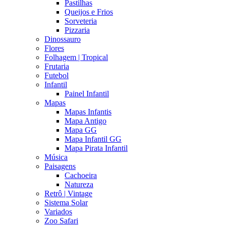
Pastilhas
Queijos e Frios
Sorveteria
Pizzaria
Dinossauro
Flores
Folhagem | Tropical
Frutaria
Futebol
Infantil
Painel Infantil
Mapas
Mapas Infantis
Mapa Antigo
Mapa GG
Mapa Infantil GG
Mapa Pirata Infantil
Música
Paisagens
Cachoeira
Natureza
Retrô | Vintage
Sistema Solar
Variados
Zoo Safari