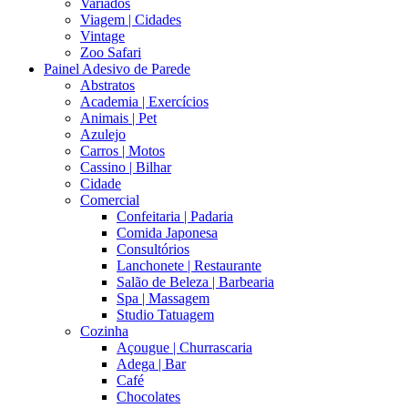
Variados
Viagem | Cidades
Vintage
Zoo Safari
Painel Adesivo de Parede
Abstratos
Academia | Exercícios
Animais | Pet
Azulejo
Carros | Motos
Cassino | Bilhar
Cidade
Comercial
Confeitaria | Padaria
Comida Japonesa
Consultórios
Lanchonete | Restaurante
Salão de Beleza | Barbearia
Spa | Massagem
Studio Tatuagem
Cozinha
Açougue | Churrascaria
Adega | Bar
Café
Chocolates