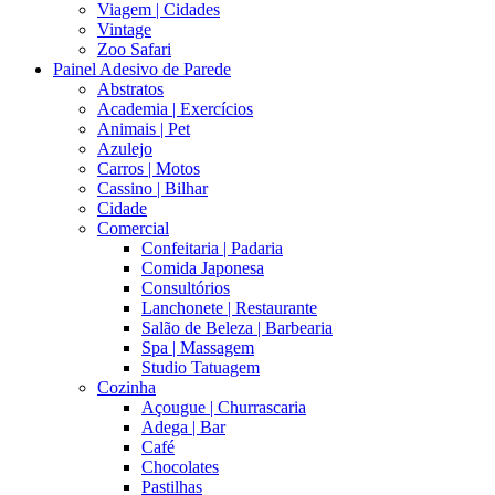
Viagem | Cidades
Vintage
Zoo Safari
Painel Adesivo de Parede
Abstratos
Academia | Exercícios
Animais | Pet
Azulejo
Carros | Motos
Cassino | Bilhar
Cidade
Comercial
Confeitaria | Padaria
Comida Japonesa
Consultórios
Lanchonete | Restaurante
Salão de Beleza | Barbearia
Spa | Massagem
Studio Tatuagem
Cozinha
Açougue | Churrascaria
Adega | Bar
Café
Chocolates
Pastilhas