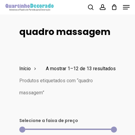
Men
Skip
to
search
account
main
quadro massagem
content
Início
A mostrar 1–12 de 13 resultados
Produtos etiquetados com “quadro
massagem”
Selecione a faixa de preço