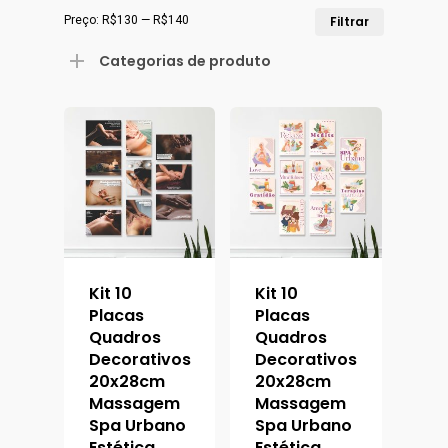
Preço
Preço
Preço:
R$130
—
R$140
Filtrar
mínimo
máximo
Categorias de produto
Kit 10
Kit 10
Placas
Placas
Quadros
Quadros
Decorativos
Decorativos
20x28cm
20x28cm
Massagem
Massagem
Spa Urbano
Spa Urbano
Estética
Estética