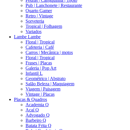
Pedras | Canjiquinha | Tijolo
Pub | Lanchonete | Restaurante
Quarto Gamer
Retro | Vintage
Sorveteria
Tropical | Folhagem
Variados
Lambe Lambe
Floral | Tropical
Cafeteria | Café
Carros | Mecânica | motos
Floral | Tropical
Frases | Placas
Galeria | Pop Art
Infantil L
Geométrico | Abstrato
Salão Beleza | Maquiagem
Viagem | Paisagem
Vintage | Placas
Placas & Quadros
Academia Q
Açaí Q
Advogado Q
Barbeiro Q
Batata Frita Q