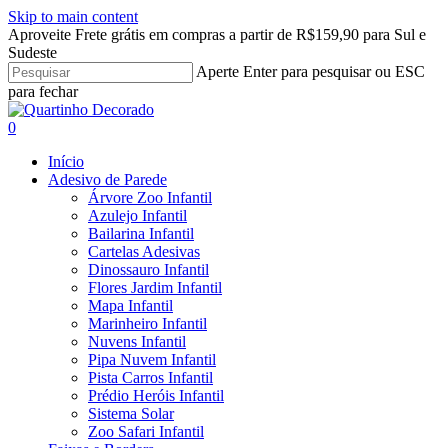
Skip to main content
Aproveite Frete grátis em compras a partir de R$159,90 para Sul e
Sudeste
Aperte Enter para pesquisar ou ESC
para fechar
Close
Search
search
account
0
Menu
Início
Adesivo de Parede
Árvore Zoo Infantil
Azulejo Infantil
Bailarina Infantil
Cartelas Adesivas
Dinossauro Infantil
Flores Jardim Infantil
Mapa Infantil
Marinheiro Infantil
Nuvens Infantil
Pipa Nuvem Infantil
Pista Carros Infantil
Prédio Heróis Infantil
Sistema Solar
Zoo Safari Infantil