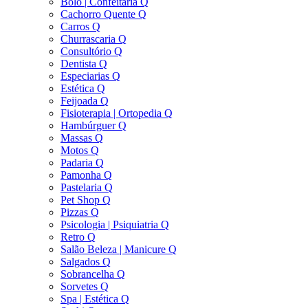
Bolo | Confeitaria Q
Cachorro Quente Q
Carros Q
Churrascaria Q
Consultório Q
Dentista Q
Especiarias Q
Estética Q
Feijoada Q
Fisioterapia | Ortopedia Q
Hambúrguer Q
Massas Q
Motos Q
Padaria Q
Pamonha Q
Pastelaria Q
Pet Shop Q
Pizzas Q
Psicologia | Psiquiatria Q
Retro Q
Salão Beleza | Manicure Q
Salgados Q
Sobrancelha Q
Sorvetes Q
Spa | Estética Q