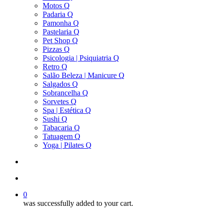
Motos Q
Padaria Q
Pamonha Q
Pastelaria Q
Pet Shop Q
Pizzas Q
Psicologia | Psiquiatria Q
Retro Q
Salão Beleza | Manicure Q
Salgados Q
Sobrancelha Q
Sorvetes Q
Spa | Estética Q
Sushi Q
Tabacaria Q
Tatuagem Q
Yoga | Pilates Q
search
account
0
was successfully added to your cart.