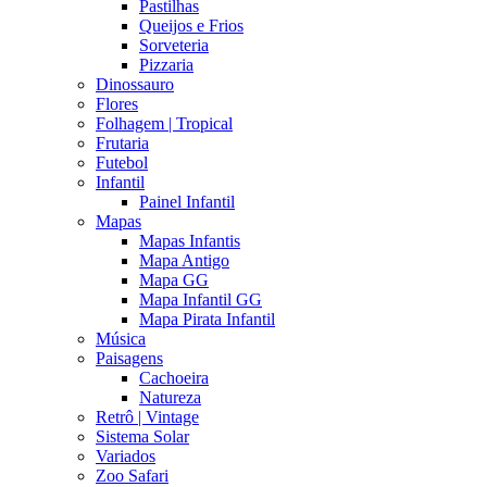
Pastilhas
Queijos e Frios
Sorveteria
Pizzaria
Dinossauro
Flores
Folhagem | Tropical
Frutaria
Futebol
Infantil
Painel Infantil
Mapas
Mapas Infantis
Mapa Antigo
Mapa GG
Mapa Infantil GG
Mapa Pirata Infantil
Música
Paisagens
Cachoeira
Natureza
Retrô | Vintage
Sistema Solar
Variados
Zoo Safari