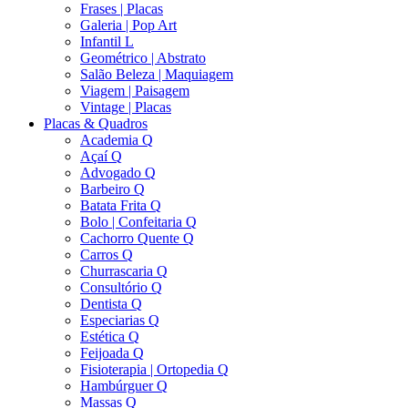
Frases | Placas
Galeria | Pop Art
Infantil L
Geométrico | Abstrato
Salão Beleza | Maquiagem
Viagem | Paisagem
Vintage | Placas
Placas & Quadros
Academia Q
Açaí Q
Advogado Q
Barbeiro Q
Batata Frita Q
Bolo | Confeitaria Q
Cachorro Quente Q
Carros Q
Churrascaria Q
Consultório Q
Dentista Q
Especiarias Q
Estética Q
Feijoada Q
Fisioterapia | Ortopedia Q
Hambúrguer Q
Massas Q