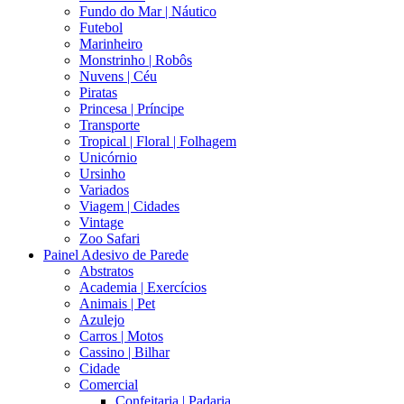
Fundo do Mar | Náutico
Futebol
Marinheiro
Monstrinho | Robôs
Nuvens | Céu
Piratas
Princesa | Príncipe
Transporte
Tropical | Floral | Folhagem
Unicórnio
Ursinho
Variados
Viagem | Cidades
Vintage
Zoo Safari
Painel Adesivo de Parede
Abstratos
Academia | Exercícios
Animais | Pet
Azulejo
Carros | Motos
Cassino | Bilhar
Cidade
Comercial
Confeitaria | Padaria