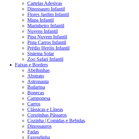
Cartelas Adesivas
Dinossauro Infantil
Flores Jardim Infantil
Mapa Infantil
Marinheiro Infantil
Nuvens Infantil
Pipa Nuvem Infantil
Pista Carros Infantil
Prédio Heróis Infantil
Sistema Solar
Zoo Safari Infantil
Faixas e Borders
Abelhinhas
Abstrato
Astronauta
Bailarina
Bonecas
Camponesa
Carros
Clássicas e Líneas
Corujinhas Pássaros
Cozinha | Comidas e Bebidas
Dinossauros
Fadas
Fazendinha