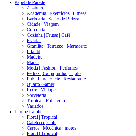
Papel de Parede
Abstrato
Academia | Exercícios | Fitness
Barbearia | Salão de Beleza
Cidade | Viagem
Comercial
Cozinha | Frutas | Café
Escolar
Granilite | Terrazzo | Marmorite
Infantil
Madeira
Mapas
Moda | Fashion | Perfumes
Pedras | Canjiquinha | Tijolo
Pub | Lanchonete | Restaurante
Quarto Gamer
Retro | Vintage
Sorveteria
Tropical | Folhagem
Variados
Lambe Lambe
Floral | Tropical
Cafeteria | Café
Carros | Mecânica | motos
Floral | Tropical