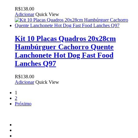
R$
138.00
Adicionar
Quick View
Kit 10 Placas Quadros 20x28cm
Hambúrguer Cachorro Quente
Lanchonete Hot Dog Fast Food
Lanches Q97
R$
138.00
Adicionar
Quick View
1
2
Próximo
facebook
instagram
email