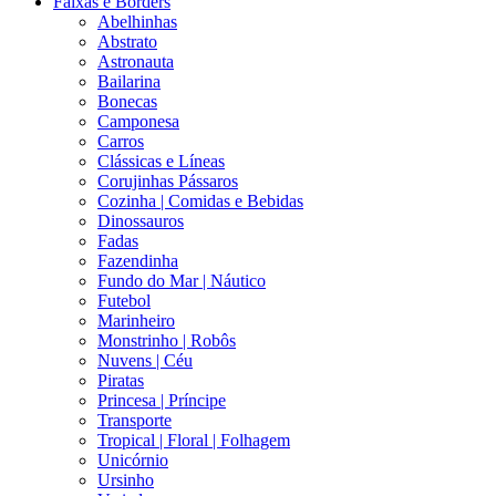
Faixas e Borders
Abelhinhas
Abstrato
Astronauta
Bailarina
Bonecas
Camponesa
Carros
Clássicas e Líneas
Corujinhas Pássaros
Cozinha | Comidas e Bebidas
Dinossauros
Fadas
Fazendinha
Fundo do Mar | Náutico
Futebol
Marinheiro
Monstrinho | Robôs
Nuvens | Céu
Piratas
Princesa | Príncipe
Transporte
Tropical | Floral | Folhagem
Unicórnio
Ursinho