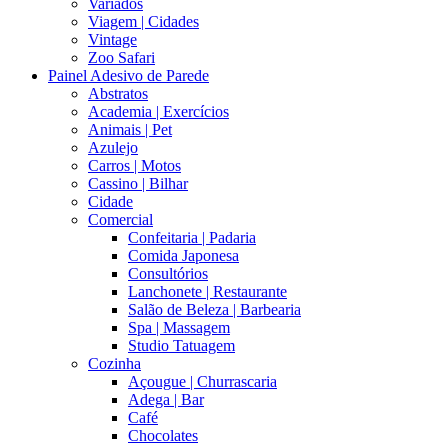
Variados
Viagem | Cidades
Vintage
Zoo Safari
Painel Adesivo de Parede
Abstratos
Academia | Exercícios
Animais | Pet
Azulejo
Carros | Motos
Cassino | Bilhar
Cidade
Comercial
Confeitaria | Padaria
Comida Japonesa
Consultórios
Lanchonete | Restaurante
Salão de Beleza | Barbearia
Spa | Massagem
Studio Tatuagem
Cozinha
Açougue | Churrascaria
Adega | Bar
Café
Chocolates