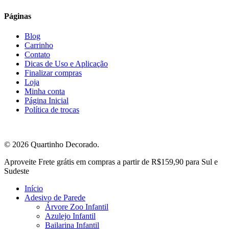
Páginas
Blog
Carrinho
Contato
Dicas de Uso e Aplicação
Finalizar compras
Loja
Minha conta
Página Inicial
Política de trocas
© 2026 Quartinho Decorado.
Close
Aproveite Frete grátis em compras a partir de R$159,90 para Sul e
Menu
Sudeste
Início
Adesivo de Parede
Árvore Zoo Infantil
Azulejo Infantil
Bailarina Infantil