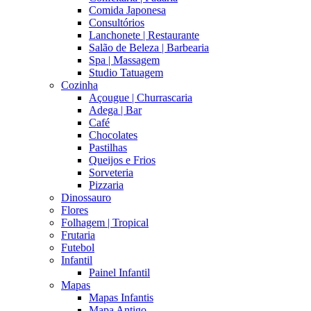
Comida Japonesa
Consultórios
Lanchonete | Restaurante
Salão de Beleza | Barbearia
Spa | Massagem
Studio Tatuagem
Cozinha
Açougue | Churrascaria
Adega | Bar
Café
Chocolates
Pastilhas
Queijos e Frios
Sorveteria
Pizzaria
Dinossauro
Flores
Folhagem | Tropical
Frutaria
Futebol
Infantil
Painel Infantil
Mapas
Mapas Infantis
Mapa Antigo