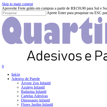
Skip to main content
Aproveite Frete grátis em compras a partir de R$159,90 para Sul e Su
Aperte Enter para pesquisar ou ESC par
Close
Search
search
account
0
Menu
Início
Adesivo de Parede
Árvore Zoo Infantil
Azulejo Infantil
Bailarina Infantil
Cartelas Adesivas
Dinossauro Infantil
Flores Jardim Infantil