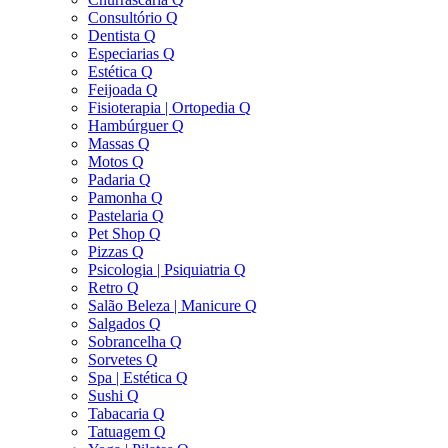
Consultório Q
Dentista Q
Especiarias Q
Estética Q
Feijoada Q
Fisioterapia | Ortopedia Q
Hambúrguer Q
Massas Q
Motos Q
Padaria Q
Pamonha Q
Pastelaria Q
Pet Shop Q
Pizzas Q
Psicologia | Psiquiatria Q
Retro Q
Salão Beleza | Manicure Q
Salgados Q
Sobrancelha Q
Sorvetes Q
Spa | Estética Q
Sushi Q
Tabacaria Q
Tatuagem Q