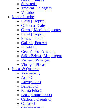
Sorveteria
Tropical | Folhagem
Variados
Lambe Lambe
Floral | Tropical
Cafeteria | Café
Carros | Mecânica | motos
Floral | Tropical
Frases | Placas
Galeria | Pop Art
Infantil L
Geométrico | Abstrato
Salão Beleza | Maquiagem
Viagem | Paisagem
Vintage | Placas
Placas & Quadros
Academia Q
Açaí Q
Advogado Q
Barbeiro Q
Batata Frita Q
Bolo | Confeitaria Q
Cachorro Quente Q
Carros Q
Churrascaria Q