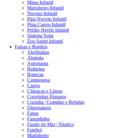
Mapa Infantil
Marinheiro Infantil
Nuvens Infantil
Pipa Nuvem Infantil
Pista Carros Infantil
Prédio Heróis Infantil
Sistema Solar
Zoo Safari Infantil
Faixas e Borders
Abelhinhas
Abstrato
Astronauta
Bailarina
Bonecas
Camponesa
Carros
Clássicas e Líneas
Corujinhas Pássaros
Cozinha | Comidas e Bebidas
Dinossauros
Fadas
Fazendinha
Fundo do Mar | Náutico
Futebol
Marinheiro