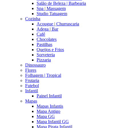
Salão de Beleza | Barbearia
Spa | Massagem
Studio Tatuagem
Cozinha
Açougue | Churrascaria
Adega | Bar
Café
Chocolates
Pastilhas
Queijos e Frios
Sorveteria
Pizzaria
Dinossauro
Flores
Folhagem | Tropical
Frutaria
Futebol
Infantil
Painel Infantil
Mapas
Mapas Infantis
Mapa Antigo
Mapa GG
Mapa Infantil GG
Mapa Pirata Infantil