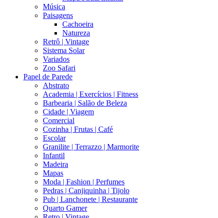
Música
Paisagens
Cachoeira
Natureza
Retrô | Vintage
Sistema Solar
Variados
Zoo Safari
Papel de Parede
Abstrato
Academia | Exercícios | Fitness
Barbearia | Salão de Beleza
Cidade | Viagem
Comercial
Cozinha | Frutas | Café
Escolar
Granilite | Terrazzo | Marmorite
Infantil
Madeira
Mapas
Moda | Fashion | Perfumes
Pedras | Canjiquinha | Tijolo
Pub | Lanchonete | Restaurante
Quarto Gamer
Retro | Vintage