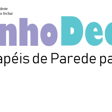
deste
a fechar