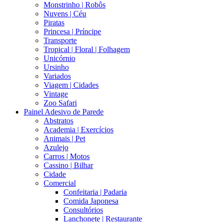
Monstrinho | Robôs
Nuvens | Céu
Piratas
Princesa | Príncipe
Transporte
Tropical | Floral | Folhagem
Unicórnio
Ursinho
Variados
Viagem | Cidades
Vintage
Zoo Safari
Painel Adesivo de Parede
Abstratos
Academia | Exercícios
Animais | Pet
Azulejo
Carros | Motos
Cassino | Bilhar
Cidade
Comercial
Confeitaria | Padaria
Comida Japonesa
Consultórios
Lanchonete | Restaurante