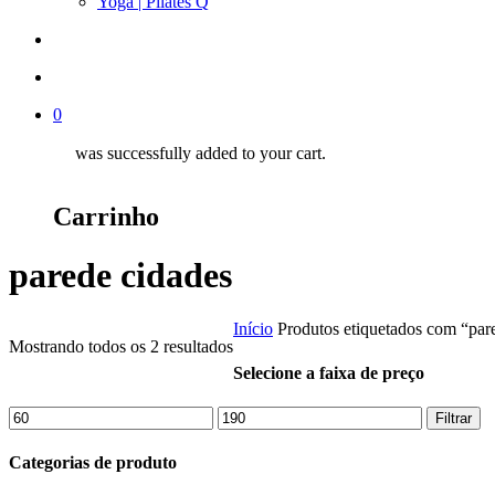
Yoga | Pilates Q
search
account
0
was successfully added to your cart.
Carrinho
parede cidades
Início
Produtos etiquetados com “par
Mostrando todos os 2 resultados
Selecione a faixa de preço
Preço
Preço
Filtrar
mínimo
máximo
Categorias de produto