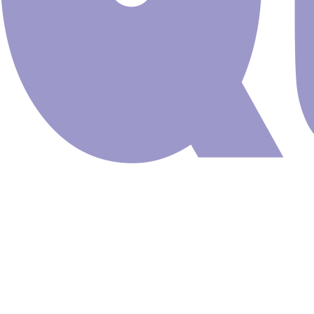
Filtrar
Preço:
R$60
—
R$70
Categorias de produto
Adesivo de Parede
Faixas e Borders
Lambe Lambe Adesivo
Painel Adesivo de Parede
Papel de Parede
Placas & Quadros