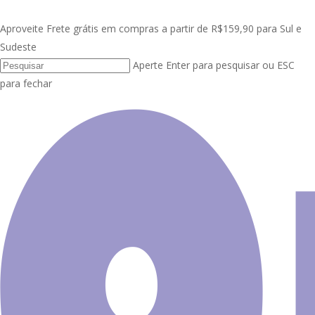
Skip
Clo
to
Aproveite Frete grátis em compras a partir de R$159,90 para Sul e
Me
main
Sudeste
content
Aperte Enter para pesquisar ou ESC
para fechar
papel de parede
Close
Search
esporte
Início
Produtos etiquetados
Mostrando todos os 7 resultados
com “papel de parede esporte”
Selecione a faixa de preço