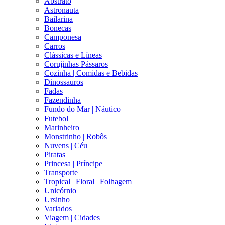
Abstrato
Astronauta
Bailarina
Bonecas
Camponesa
Carros
Clássicas e Líneas
Corujinhas Pássaros
Cozinha | Comidas e Bebidas
Dinossauros
Fadas
Fazendinha
Fundo do Mar | Náutico
Futebol
Marinheiro
Monstrinho | Robôs
Nuvens | Céu
Piratas
Princesa | Príncipe
Transporte
Tropical | Floral | Folhagem
Unicórnio
Ursinho
Variados
Viagem | Cidades