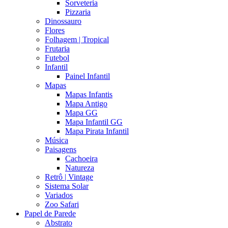
Sorveteria
Pizzaria
Dinossauro
Flores
Folhagem | Tropical
Frutaria
Futebol
Infantil
Painel Infantil
Mapas
Mapas Infantis
Mapa Antigo
Mapa GG
Mapa Infantil GG
Mapa Pirata Infantil
Música
Paisagens
Cachoeira
Natureza
Retrô | Vintage
Sistema Solar
Variados
Zoo Safari
Papel de Parede
Abstrato