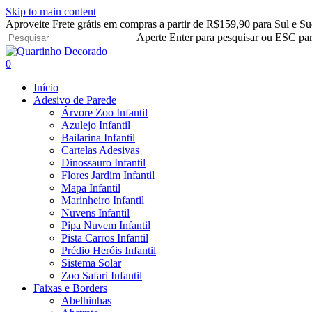
Skip to main content
Aproveite Frete grátis em compras a partir de R$159,90 para Sul e Su
Aperte Enter para pesquisar ou ESC par
Close
Search
search
account
0
Menu
Início
Adesivo de Parede
Árvore Zoo Infantil
Azulejo Infantil
Bailarina Infantil
Cartelas Adesivas
Dinossauro Infantil
Flores Jardim Infantil
Mapa Infantil
Marinheiro Infantil
Nuvens Infantil
Pipa Nuvem Infantil
Pista Carros Infantil
Prédio Heróis Infantil
Sistema Solar
Zoo Safari Infantil
Faixas e Borders
Abelhinhas