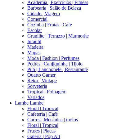
Academia | Exercícios | Fitness
Barbearia | Salão de Beleza
Cidade | Viagem
Comercial
Cozinha | Frutas | Café
Escolar
Granilite | Terrazzo | Marmorite
Infantil
Madeira
Mapas
Moda | Fashion | Perfumes
Pedras | Canjiquinha | Tijolo
Pub | Lanchonete | Restaurante
Quarto Gamer
Retro | Vintage
Sorveteria
Tropical | Folhagem
Variados
Lambe Lambe
Floral | Tropical
Cafeteria | Café
Carros | Mecânica | motos
Floral | Tropical
Frases | Placas
Galeria | Pop Art