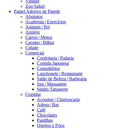
Vintage
Zoo Safari
Painel Adesivo de Parede
Abstratos
Academia | Exercícios
Animais | Pet
Azulejo
Carros | Motos
Cassino | Bilhar
Cidade
Comercial
Confeitaria | Padaria
Comida Japonesa
Consultórios
Lanchonete | Restaurante
Salão de Beleza | Barbearia
Spa | Massagem
Studio Tatuagem
Cozinha
Açougue | Churrascaria
Adega | Bar
Café
Chocolates
Pastilhas
Queijos e Frios