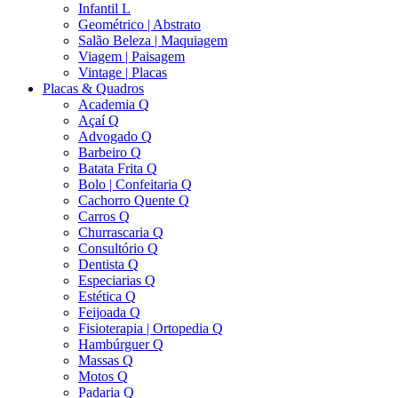
Infantil L
Geométrico | Abstrato
Salão Beleza | Maquiagem
Viagem | Paisagem
Vintage | Placas
Placas & Quadros
Academia Q
Açaí Q
Advogado Q
Barbeiro Q
Batata Frita Q
Bolo | Confeitaria Q
Cachorro Quente Q
Carros Q
Churrascaria Q
Consultório Q
Dentista Q
Especiarias Q
Estética Q
Feijoada Q
Fisioterapia | Ortopedia Q
Hambúrguer Q
Massas Q
Motos Q
Padaria Q