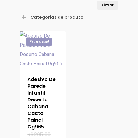
Preço
Preço
Filtrar
mínimo
máximo
Categorias de produto
Promoção!
Adesivo De
Parede
Infantil
Deserto
Cabana
Cacto
Painel
Gg965
O
R$
205.00