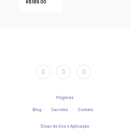
preço
O
R$
189.00
original
preço
era:
atual
R$205.00.
é:
R$189.00.
facebook
instagram
email
Páginas
Blog
Carrinho
Contato
Dicas de Uso e Aplicação