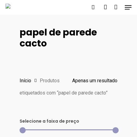
Men
Skip
to
search
account
main
papel de parede
content
cacto
Início
Produtos
Apenas um resultado
etiquetados com “papel de parede cacto”
Selecione a faixa de preço