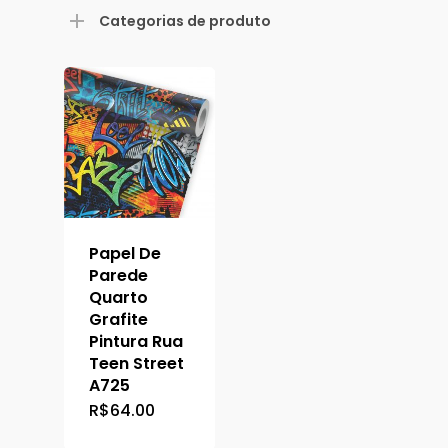
mínimo
máximo
Categorias de produto
Papel De
Parede
Quarto
Grafite
Pintura Rua
Teen Street
A725
R$
64.00