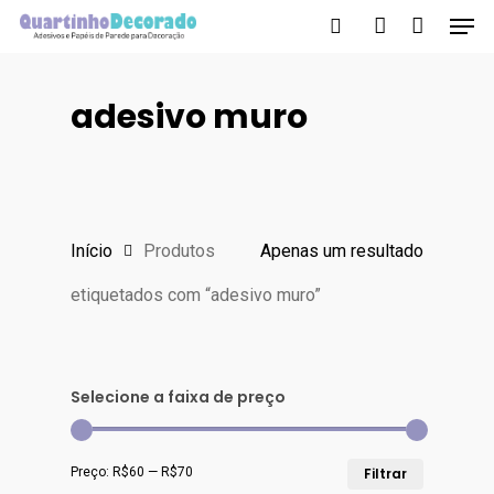
Men
Skip
to
search
account
main
adesivo muro
content
Início
Produtos
Apenas um resultado
etiquetados com “adesivo muro”
Selecione a faixa de preço
Preço
Preço
Preço:
R$60
—
R$70
Filtrar