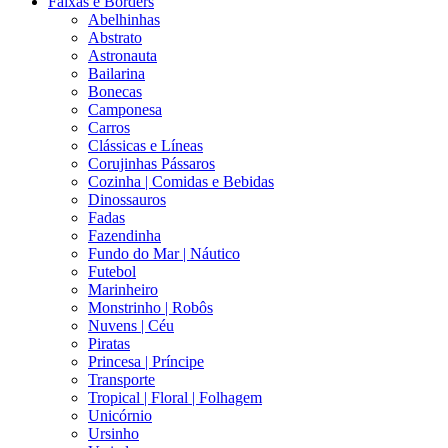
Faixas e Borders
Abelhinhas
Abstrato
Astronauta
Bailarina
Bonecas
Camponesa
Carros
Clássicas e Líneas
Corujinhas Pássaros
Cozinha | Comidas e Bebidas
Dinossauros
Fadas
Fazendinha
Fundo do Mar | Náutico
Futebol
Marinheiro
Monstrinho | Robôs
Nuvens | Céu
Piratas
Princesa | Príncipe
Transporte
Tropical | Floral | Folhagem
Unicórnio
Ursinho