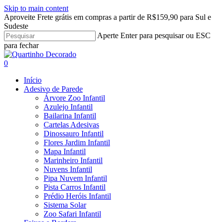
Skip to main content
Aproveite Frete grátis em compras a partir de R$159,90 para Sul e
Sudeste
Aperte Enter para pesquisar ou ESC
para fechar
Close
Search
search
account
0
Menu
Início
Adesivo de Parede
Árvore Zoo Infantil
Azulejo Infantil
Bailarina Infantil
Cartelas Adesivas
Dinossauro Infantil
Flores Jardim Infantil
Mapa Infantil
Marinheiro Infantil
Nuvens Infantil
Pipa Nuvem Infantil
Pista Carros Infantil
Prédio Heróis Infantil
Sistema Solar
Zoo Safari Infantil