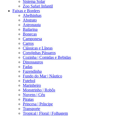
Sistema Solar
Zoo Safari Infantil
Faixas e Borders
Abelhinhas
Abstrato
Astronauta
Bailarina
Bonecas
Camponesa
Carros
Clássicas e Líneas
Corujinhas Pássaros
Cozinha | Comidas e Bebidas
Dinossauros
Fadas
Fazendinha
Fundo do Mar | Náutico
Futebol
Marinheiro
Monstrinho | Robôs
Nuvens | Céu
Piratas
Princesa | Príncipe
Transporte
Tropical | Floral | Folhagem