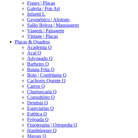
Frases | Placas
Galeria | Pop Art
Infantil L
Geométrico | Abstrato
Salão Beleza | Maquiagem
Viagem | Paisagem
Vintage | Placas
Placas & Quadros
Academia Q
Açaí Q
Advogado Q
Barbeiro Q
Batata Frita Q
Bolo | Confeitaria Q
Cachorro Quente Q
Carros Q
Churrascaria Q
Consultório Q
Dentista Q
Especiarias Q
Estética Q
Feijoada Q
Fisioterapia | Ortopedia Q
Hambúrguer Q
Massas Q