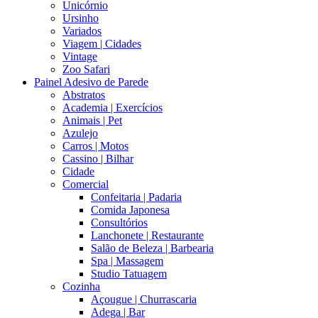
Unicórnio
Ursinho
Variados
Viagem | Cidades
Vintage
Zoo Safari
Painel Adesivo de Parede
Abstratos
Academia | Exercícios
Animais | Pet
Azulejo
Carros | Motos
Cassino | Bilhar
Cidade
Comercial
Confeitaria | Padaria
Comida Japonesa
Consultórios
Lanchonete | Restaurante
Salão de Beleza | Barbearia
Spa | Massagem
Studio Tatuagem
Cozinha
Açougue | Churrascaria
Adega | Bar