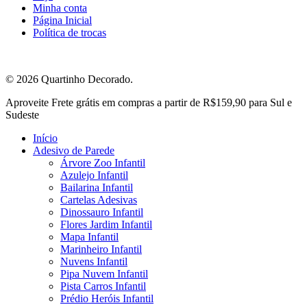
Minha conta
Página Inicial
Política de trocas
© 2026 Quartinho Decorado.
Close
Aproveite Frete grátis em compras a partir de R$159,90 para Sul e
Menu
Sudeste
Início
Adesivo de Parede
Árvore Zoo Infantil
Azulejo Infantil
Bailarina Infantil
Cartelas Adesivas
Dinossauro Infantil
Flores Jardim Infantil
Mapa Infantil
Marinheiro Infantil
Nuvens Infantil
Pipa Nuvem Infantil
Pista Carros Infantil
Prédio Heróis Infantil