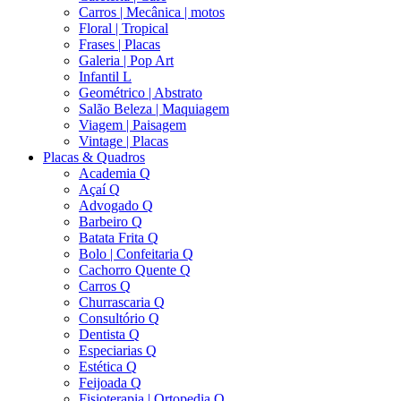
Carros | Mecânica | motos
Floral | Tropical
Frases | Placas
Galeria | Pop Art
Infantil L
Geométrico | Abstrato
Salão Beleza | Maquiagem
Viagem | Paisagem
Vintage | Placas
Placas & Quadros
Academia Q
Açaí Q
Advogado Q
Barbeiro Q
Batata Frita Q
Bolo | Confeitaria Q
Cachorro Quente Q
Carros Q
Churrascaria Q
Consultório Q
Dentista Q
Especiarias Q
Estética Q
Feijoada Q
Fisioterapia | Ortopedia Q