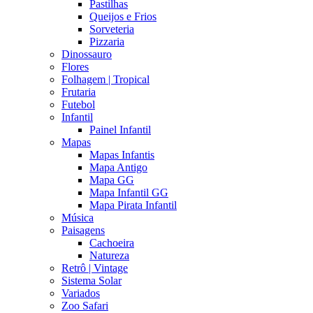
Pastilhas
Queijos e Frios
Sorveteria
Pizzaria
Dinossauro
Flores
Folhagem | Tropical
Frutaria
Futebol
Infantil
Painel Infantil
Mapas
Mapas Infantis
Mapa Antigo
Mapa GG
Mapa Infantil GG
Mapa Pirata Infantil
Música
Paisagens
Cachoeira
Natureza
Retrô | Vintage
Sistema Solar
Variados
Zoo Safari