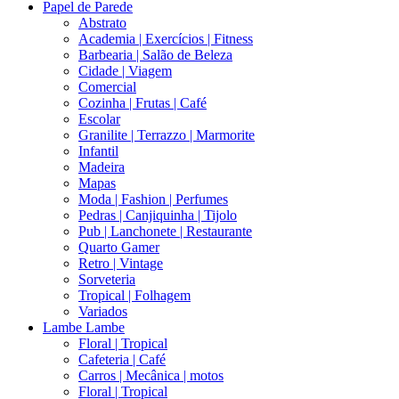
Papel de Parede
Abstrato
Academia | Exercícios | Fitness
Barbearia | Salão de Beleza
Cidade | Viagem
Comercial
Cozinha | Frutas | Café
Escolar
Granilite | Terrazzo | Marmorite
Infantil
Madeira
Mapas
Moda | Fashion | Perfumes
Pedras | Canjiquinha | Tijolo
Pub | Lanchonete | Restaurante
Quarto Gamer
Retro | Vintage
Sorveteria
Tropical | Folhagem
Variados
Lambe Lambe
Floral | Tropical
Cafeteria | Café
Carros | Mecânica | motos
Floral | Tropical