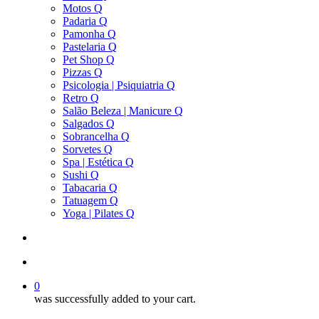
Motos Q
Padaria Q
Pamonha Q
Pastelaria Q
Pet Shop Q
Pizzas Q
Psicologia | Psiquiatria Q
Retro Q
Salão Beleza | Manicure Q
Salgados Q
Sobrancelha Q
Sorvetes Q
Spa | Estética Q
Sushi Q
Tabacaria Q
Tatuagem Q
Yoga | Pilates Q
search
account
0
was successfully added to your cart.