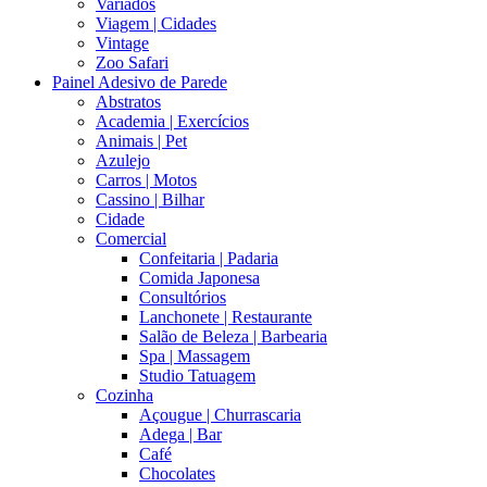
Variados
Viagem | Cidades
Vintage
Zoo Safari
Painel Adesivo de Parede
Abstratos
Academia | Exercícios
Animais | Pet
Azulejo
Carros | Motos
Cassino | Bilhar
Cidade
Comercial
Confeitaria | Padaria
Comida Japonesa
Consultórios
Lanchonete | Restaurante
Salão de Beleza | Barbearia
Spa | Massagem
Studio Tatuagem
Cozinha
Açougue | Churrascaria
Adega | Bar
Café
Chocolates