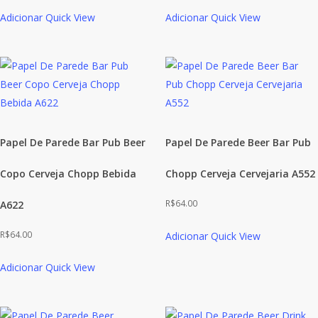
preço
preço
preço
preço
Adicionar
Quick View
Adicionar
Quick View
original
atual
original
atual
era:
é:
era:
é:
R$205.00.
R$189.00.
R$205.00.
R$189.00.
Papel De Parede Bar Pub Beer
Papel De Parede Beer Bar Pub
Copo Cerveja Chopp Bebida
Chopp Cerveja Cervejaria A552
R$
64.00
A622
R$
64.00
Adicionar
Quick View
Adicionar
Quick View