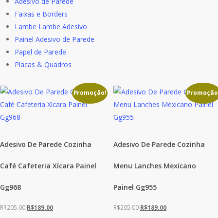
Adesivo de Parede
Faixas e Borders
Lambe Lambe Adesivo
Painel Adesivo de Parede
Papel de Parede
Placas & Quadros
Promoção!
Promoção
Adesivo De Parede Cozinha
Adesivo De Parede Cozinha
Café Cafeteria Xícara Painel
Menu Lanches Mexicano
Gg968
Painel Gg955
O
O
O
O
R$
205.00
R$
189.00
R$
205.00
R$
189.00