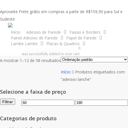
Skip
to
Aproveite Frete grátis em compras a partir de R$159,90 para Sul e
main
Sudeste
content
acco
Início
Adesivo de Parede
Faixas e Borders
Painel Adesivo de Parede
Papel de Parede
adesivo lanche
Lambe Lambe
Placas & Quadros
0
search
account
was successfully added to your cart.
A mostrar 1–12 de 58 resultados
Início
Produtos etiquetados com
“adesivo lanche”
Selecione a faixa de preço
Filtrar
Preço
Preço
mínimo
máximo
Categorias de produto