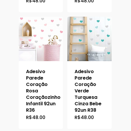
R$
48.00
R$
48.00
Adesivo
Adesivo
Parede
Parede
Coração
Coração
Rosa
Verde
Coraçãozinho
Turquesa
Infantil 92un
Cinza Bebe
R36
92un R38
R$
48.00
R$
48.00