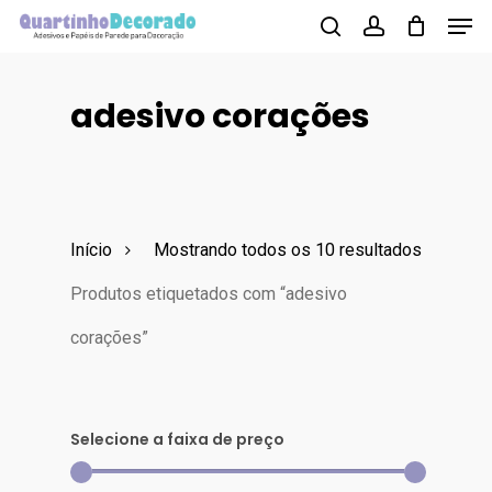
Men
Skip
to
search
account
main
adesivo corações
content
Início
Mostrando todos os 10 resultados
Produtos etiquetados com “adesivo
corações”
Selecione a faixa de preço