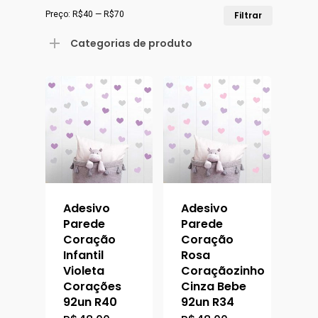
Preço
Preço
Preço:
R$40
—
R$70
Filtrar
mínimo
máximo
Categorias de produto
Adesivo
Adesivo
Parede
Parede
Coração
Coração
Infantil
Rosa
Violeta
Coraçãozinho
Corações
Cinza Bebe
92un R40
92un R34