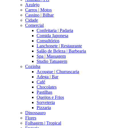
Azulejo
Carros | Motos
Cassino | Bilhar
Cidade
Comercial
Confeitaria | Padaria
Comida Japonesa
Consultórios
Lanchonete | Restaurante
Salão de Beleza | Barbearia
Spa | Massagem
Studio Tatuagem
Cozinha
Açougue | Churrascaria
Adega | Bar
Café
Chocolates
Pastilhas
Queijos e Frios
Sorveteria
Pizzaria
Dinossauro
Flores
Folhagem | Tropical