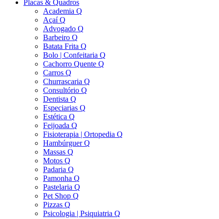
Placas & Quadros
Academia Q
Açaí Q
Advogado Q
Barbeiro Q
Batata Frita Q
Bolo | Confeitaria Q
Cachorro Quente Q
Carros Q
Churrascaria Q
Consultório Q
Dentista Q
Especiarias Q
Estética Q
Feijoada Q
Fisioterapia | Ortopedia Q
Hambúrguer Q
Massas Q
Motos Q
Padaria Q
Pamonha Q
Pastelaria Q
Pet Shop Q
Pizzas Q
Psicologia | Psiquiatria Q