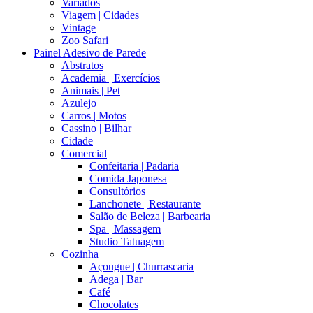
Variados
Viagem | Cidades
Vintage
Zoo Safari
Painel Adesivo de Parede
Abstratos
Academia | Exercícios
Animais | Pet
Azulejo
Carros | Motos
Cassino | Bilhar
Cidade
Comercial
Confeitaria | Padaria
Comida Japonesa
Consultórios
Lanchonete | Restaurante
Salão de Beleza | Barbearia
Spa | Massagem
Studio Tatuagem
Cozinha
Açougue | Churrascaria
Adega | Bar
Café
Chocolates