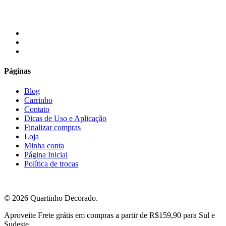
facebook
instagram
email
Páginas
Blog
Carrinho
Contato
Dicas de Uso e Aplicação
Finalizar compras
Loja
Minha conta
Página Inicial
Política de trocas
© 2026 Quartinho Decorado.
Close
Aproveite Frete grátis em compras a partir de R$159,90 para Sul e
Menu
Sudeste