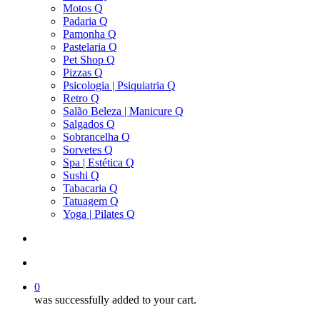
Motos Q
Padaria Q
Pamonha Q
Pastelaria Q
Pet Shop Q
Pizzas Q
Psicologia | Psiquiatria Q
Retro Q
Salão Beleza | Manicure Q
Salgados Q
Sobrancelha Q
Sorvetes Q
Spa | Estética Q
Sushi Q
Tabacaria Q
Tatuagem Q
Yoga | Pilates Q
search
account
0
was successfully added to your cart.