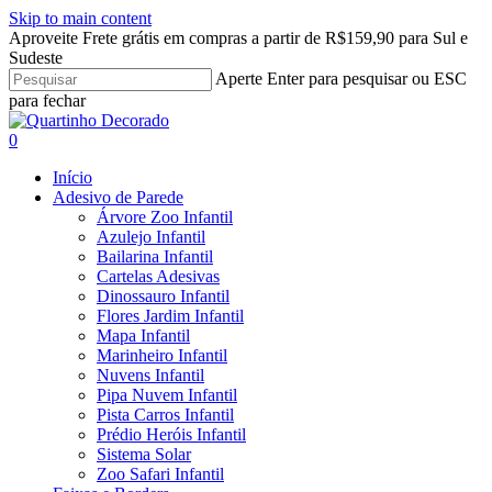
Skip to main content
Aproveite Frete grátis em compras a partir de R$159,90 para Sul e
Sudeste
Aperte Enter para pesquisar ou ESC
para fechar
Close
Search
search
account
0
Menu
Início
Adesivo de Parede
Árvore Zoo Infantil
Azulejo Infantil
Bailarina Infantil
Cartelas Adesivas
Dinossauro Infantil
Flores Jardim Infantil
Mapa Infantil
Marinheiro Infantil
Nuvens Infantil
Pipa Nuvem Infantil
Pista Carros Infantil
Prédio Heróis Infantil
Sistema Solar
Zoo Safari Infantil