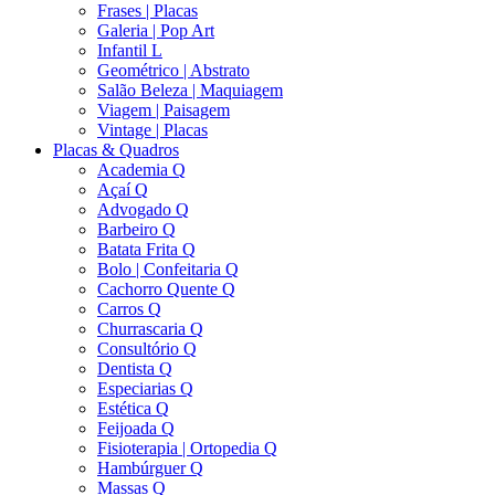
Frases | Placas
Galeria | Pop Art
Infantil L
Geométrico | Abstrato
Salão Beleza | Maquiagem
Viagem | Paisagem
Vintage | Placas
Placas & Quadros
Academia Q
Açaí Q
Advogado Q
Barbeiro Q
Batata Frita Q
Bolo | Confeitaria Q
Cachorro Quente Q
Carros Q
Churrascaria Q
Consultório Q
Dentista Q
Especiarias Q
Estética Q
Feijoada Q
Fisioterapia | Ortopedia Q
Hambúrguer Q
Massas Q