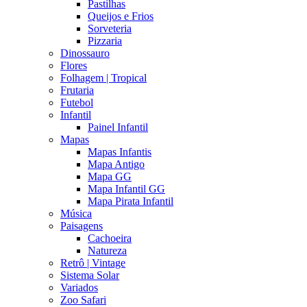
Pastilhas
Queijos e Frios
Sorveteria
Pizzaria
Dinossauro
Flores
Folhagem | Tropical
Frutaria
Futebol
Infantil
Painel Infantil
Mapas
Mapas Infantis
Mapa Antigo
Mapa GG
Mapa Infantil GG
Mapa Pirata Infantil
Música
Paisagens
Cachoeira
Natureza
Retrô | Vintage
Sistema Solar
Variados
Zoo Safari