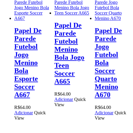
Papel De
Papel De
Papel De
Parede
Parede
Parede
Futebol
Futebol
Jogo
Menino
Jogo
Futebol
Bola Jogo
Menino
Bola
Teen
Bola
Soccer
Soccer
Esporte
Quarto
A665
Soccer
Menino
A667
A670
R$
64.00
Adicionar
Quick
View
R$
64.00
R$
64.00
Adicionar
Quick
Adicionar
Quick
View
View