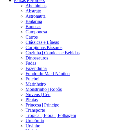
Faixas e Borders
Abelhinhas
Abstrato
Astronauta
Bailarina
Bonecas
Camponesa
Carros
Clássicas e Líneas
Corujinhas Pássaros
Cozinha | Comidas e Bebidas
Dinossauros
Fadas
Fazendinha
Fundo do Mar | Náutico
Futebol
Marinheiro
Monstrinho | Robôs
Nuvens | Céu
Piratas
Princesa | Príncipe
Transporte
Tropical | Floral | Folhagem
Unicórnio
Ursinho