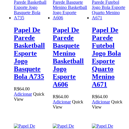
Papel De
Papel De
Papel De
Parede
Parede
Parede
Basketball
Basquete
Futebol
Esporte
Menino
Jogo Bola
Jogo
Basketball
Esporte
Basquete
Jogo
Quarto
Bola A735
Esporte
Menino
A606
A671
R$
64.00
Adicionar
Quick
R$
64.00
R$
64.00
View
Adicionar
Quick
Adicionar
Quick
View
View