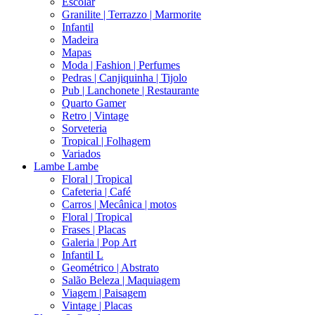
Escolar
Granilite | Terrazzo | Marmorite
Infantil
Madeira
Mapas
Moda | Fashion | Perfumes
Pedras | Canjiquinha | Tijolo
Pub | Lanchonete | Restaurante
Quarto Gamer
Retro | Vintage
Sorveteria
Tropical | Folhagem
Variados
Lambe Lambe
Floral | Tropical
Cafeteria | Café
Carros | Mecânica | motos
Floral | Tropical
Frases | Placas
Galeria | Pop Art
Infantil L
Geométrico | Abstrato
Salão Beleza | Maquiagem
Viagem | Paisagem
Vintage | Placas