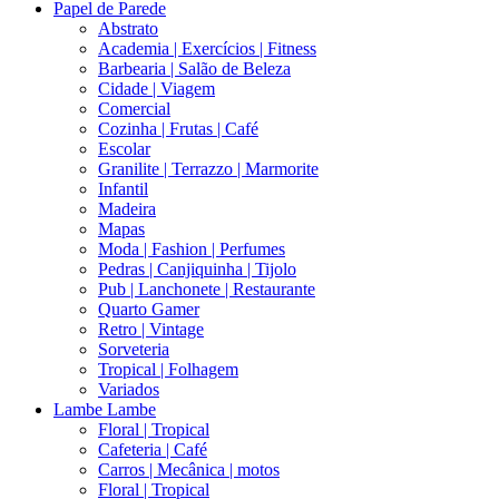
Papel de Parede
Abstrato
Academia | Exercícios | Fitness
Barbearia | Salão de Beleza
Cidade | Viagem
Comercial
Cozinha | Frutas | Café
Escolar
Granilite | Terrazzo | Marmorite
Infantil
Madeira
Mapas
Moda | Fashion | Perfumes
Pedras | Canjiquinha | Tijolo
Pub | Lanchonete | Restaurante
Quarto Gamer
Retro | Vintage
Sorveteria
Tropical | Folhagem
Variados
Lambe Lambe
Floral | Tropical
Cafeteria | Café
Carros | Mecânica | motos
Floral | Tropical