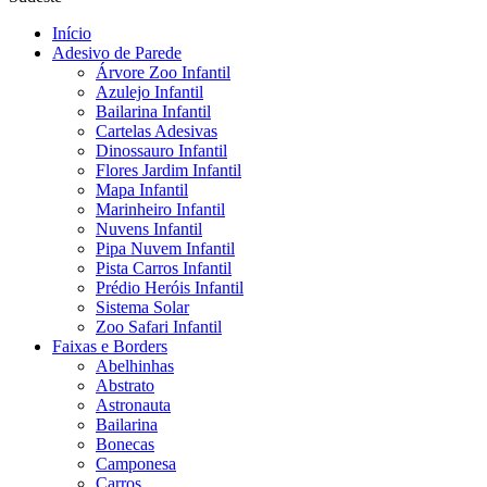
Início
Adesivo de Parede
Árvore Zoo Infantil
Azulejo Infantil
Bailarina Infantil
Cartelas Adesivas
Dinossauro Infantil
Flores Jardim Infantil
Mapa Infantil
Marinheiro Infantil
Nuvens Infantil
Pipa Nuvem Infantil
Pista Carros Infantil
Prédio Heróis Infantil
Sistema Solar
Zoo Safari Infantil
Faixas e Borders
Abelhinhas
Abstrato
Astronauta
Bailarina
Bonecas
Camponesa
Carros