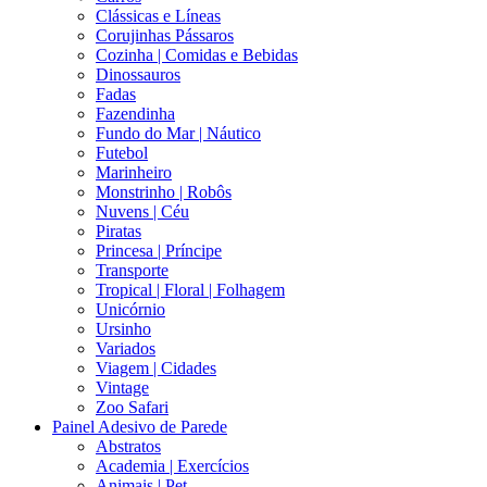
Clássicas e Líneas
Corujinhas Pássaros
Cozinha | Comidas e Bebidas
Dinossauros
Fadas
Fazendinha
Fundo do Mar | Náutico
Futebol
Marinheiro
Monstrinho | Robôs
Nuvens | Céu
Piratas
Princesa | Príncipe
Transporte
Tropical | Floral | Folhagem
Unicórnio
Ursinho
Variados
Viagem | Cidades
Vintage
Zoo Safari
Painel Adesivo de Parede
Abstratos
Academia | Exercícios
Animais | Pet