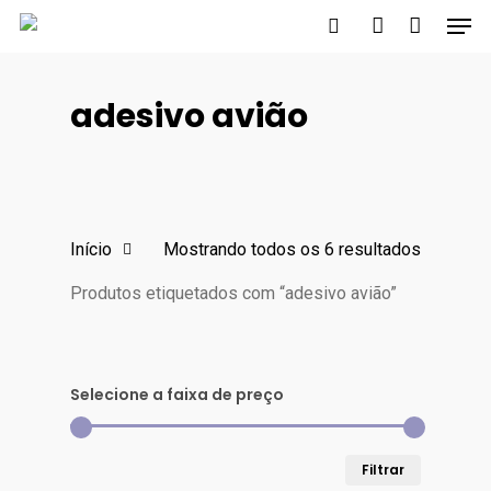
Men
Skip
to
search
account
main
adesivo avião
content
Início
Mostrando todos os 6 resultados
Produtos etiquetados com “adesivo avião”
Selecione a faixa de preço
Preço
Preço
Filtrar