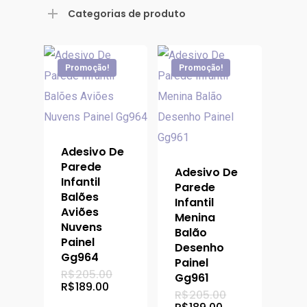
mínimo
máximo
Categorias de produto
Promoção!
Promoção!
Adesivo De
Parede
Adesivo De
Infantil
Parede
Balões
Infantil
Aviões
Menina
Nuvens
Balão
Painel
Desenho
Gg964
Painel
O
R$
205.00
Gg961
preço
O
R$
189.00
O
R$
205.00
original
preço
preço
era:
O