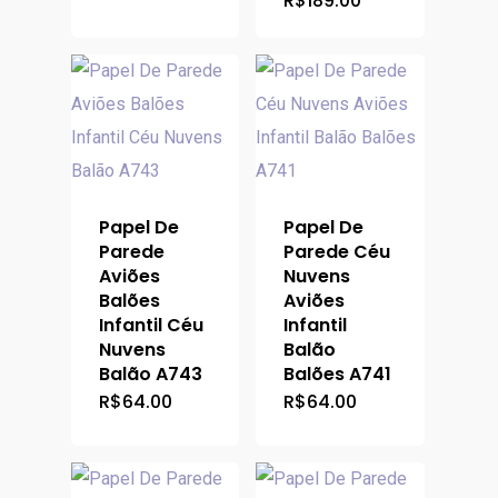
R$
189.00
atual
original
R$205.00.
preço
é:
era:
atual
R$189.00.
R$205.00.
é:
R$189.00.
Papel De
Papel De
Parede
Parede Céu
Aviões
Nuvens
Balões
Aviões
Infantil Céu
Infantil
Nuvens
Balão
Balão A743
Balões A741
R$
64.00
R$
64.00