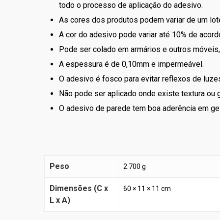
todo o processo de aplicação do adesivo.
As cores dos produtos podem variar de um lote
A cor do adesivo pode variar até 10% de acordo
Pode ser colado em armários e outros móveis, 
A espessura é de 0,10mm e impermeável.
O adesivo é fosco para evitar reflexos de luzes
Não pode ser aplicado onde existe textura ou g
O adesivo de parede tem boa aderência em ge
Peso
2.700 g
Dimensões (C x
60 × 11 × 11 cm
L x A)