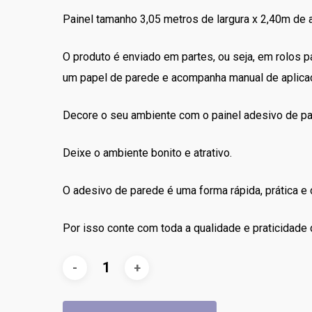
original
atual
Painel tamanho 3,05 metros de largura x 2,40m de a
era:
é:
R$358.00.
R$338.00.
O produto é enviado em partes, ou seja, em rolos p
um papel de parede e acompanha manual de aplica
Decore o seu ambiente com o painel adesivo de p
Deixe o ambiente bonito e atrativo.
O adesivo de parede é uma forma rápida, prática e c
Por isso conte com toda a qualidade e praticidade