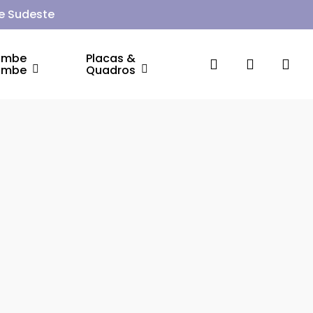
 e Sudeste
ambe
Placas &
search
account
ambe
Quadros