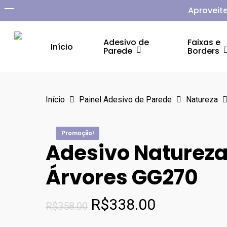
Skip
Aproveite
to
main
Adesivo de
Faixas e
Início
Parede
Borders
content
Aperte Enter para pesquisar ou ESC para fechar
Início
Painel Adesivo de Parede
Natureza
Promoção!
Promoção!
Promoção!
Promoção!
Adesivo Natureza
Árvores GG270
O
O
R$
338.00
R$
358.00
preço
preço