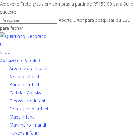
Skip
Aproveite Frete grátis em compras a partir de R$159,90 para Sul e
to
Sudeste
main
Aperte Enter para pesquisar ou ESC
content
para fechar
Close
Search
search
account
0
Menu
Início
Adesivo de Parede
Árvore Zoo Infantil
Azulejo Infantil
Bailarina Infantil
Cartelas Adesivas
Dinossauro Infantil
Flores Jardim Infantil
Mapa Infantil
Marinheiro Infantil
Nuvens Infantil