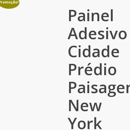
Promoção!
Painel
Adesivo
Cidade
Prédio
Paisage
New
York