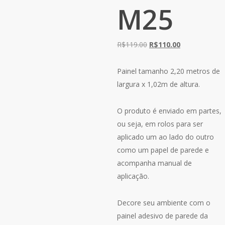
M25
O
O
R$
119.00
R$
110.00
preço
preço
original
atual
Painel tamanho 2,20 metros de
era:
é:
largura x 1,02m de altura.
R$119.00.
R$110.00.
O produto é enviado em partes,
ou seja, em rolos para ser
aplicado um ao lado do outro
como um papel de parede e
acompanha manual de
aplicação.
Decore seu ambiente com o
painel adesivo de parede da